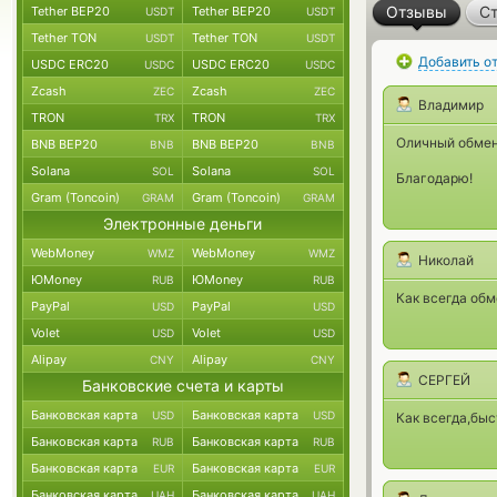
Отзывы
Ст
Tether BEP20
Tether BEP20
USDT
USDT
Tether TON
Tether TON
USDT
USDT
Добавить о
USDC ERC20
USDC ERC20
USDC
USDC
Zcash
Zcash
ZEC
ZEC
Владимир
TRON
TRON
TRX
TRX
Оличный обменн
BNB BEP20
BNB BEP20
BNB
BNB
Solana
Solana
SOL
SOL
Благодарю!
Gram (Toncoin)
Gram (Toncoin)
GRAM
GRAM
Электронные деньги
WebMoney
WebMoney
WMZ
WMZ
Николай
ЮMoney
ЮMoney
RUB
RUB
Как всегда обм
PayPal
PayPal
USD
USD
Volet
Volet
USD
USD
Alipay
Alipay
CNY
CNY
CЕРГЕЙ
Банковские счета и карты
Банковская карта
Банковская карта
USD
USD
Как всегда,быс
Банковская карта
Банковская карта
RUB
RUB
Банковская карта
Банковская карта
EUR
EUR
Банковская карта
Банковская карта
UAH
UAH