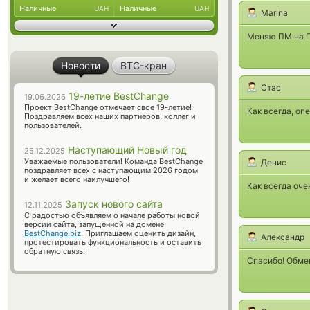
Наличные
Наличные
UAH
UAH
Marina
Меняю ПМ на П
Новости
BTC-кран
Стас
19-летие BestChange
19.06.2026
Проект BestChange отмечает свое 19-летие!
Как всегда, оп
Поздравляем всех наших партнеров, коллег и
пользователей.
Наступающий Новый год
25.12.2025
Уважаемые пользователи! Команда BestChange
Денис
поздравляет всех с наступающим 2026 годом
и желает всего наилучшего!
Как всегда оче
Запуск нового сайта
12.11.2025
С радостью объявляем о начале работы новой
версии сайта, запущенной на домене
BestChange.biz
. Приглашаем оценить дизайн,
Александр
протестировать функциональность и оставить
обратную связь.
Спасибо! Обмен 