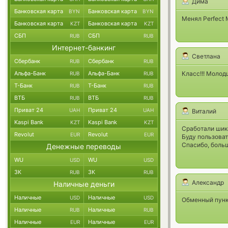
Дима
Банковская карта
Банковская карта
BYN
BYN
Менял Perfect 
Банковская карта
Банковская карта
KZT
KZT
СБП
СБП
RUB
RUB
Интернет-банкинг
Светлана
Сбербанк
Сбербанк
RUB
RUB
Альфа-Банк
Альфа-Банк
Класс!!! Молодц
RUB
RUB
Т-Банк
Т-Банк
RUB
RUB
ВТБ
ВТБ
RUB
RUB
Приват 24
Приват 24
UAH
UAH
Виталий
Kaspi Bank
Kaspi Bank
KZT
KZT
Сработали шика
Revolut
Revolut
EUR
EUR
Буду пользоват
Спасибо, боль
Денежные переводы
WU
WU
USD
USD
ЗК
ЗК
RUB
RUB
Александр
Наличные деньги
Наличные
Наличные
USD
USD
Обменный пункт
Наличные
Наличные
RUB
RUB
Наличные
Наличные
EUR
EUR