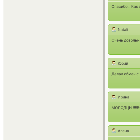
Спасибо... Как 
Natali
Очень довольн
Юрий
Делал обмен с 
Ирина
МОЛОДЦЫ !!!!ВС
Алена