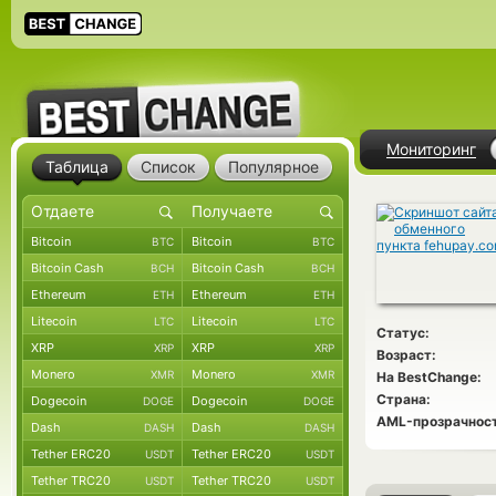
Мониторинг
Таблица
Список
Популярное
Bitcoin
Bitcoin
BTC
BTC
Bitcoin Cash
Bitcoin Cash
BCH
BCH
Ethereum
Ethereum
ETH
ETH
Litecoin
Litecoin
LTC
LTC
Статус:
XRP
XRP
XRP
XRP
Возраст:
Monero
Monero
XMR
XMR
На BestChange:
Страна:
Dogecoin
Dogecoin
DOGE
DOGE
AML-прозрачност
Dash
Dash
DASH
DASH
Tether ERC20
Tether ERC20
USDT
USDT
Tether TRC20
Tether TRC20
USDT
USDT