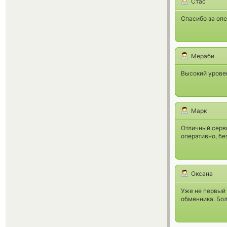
Стас
Спасибо за опе
Мераби
Высокий урове
Марк
Отличный серви
оперативно, бе
Оксана
Уже не первый 
обменника. Бол