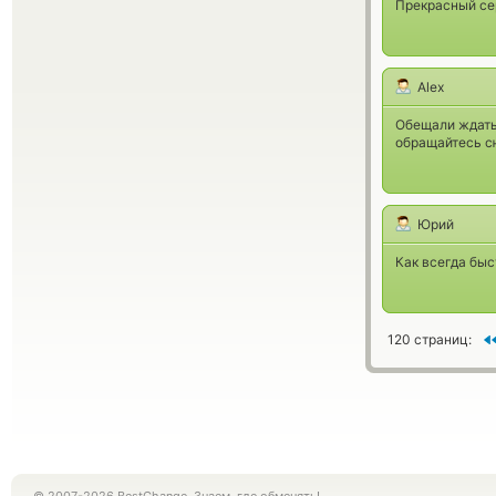
Прекрасный сер
Alex
Обещали ждать 
обращайтесь сю
Юрий
Как всегда быст
120 страниц: