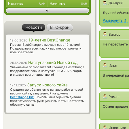
Дмитрий
Наличные
Наличные
UAH
UAH
Лучший обменн
Развернуть
(
1
)
Новости
BTC-кран
Виктор
19-летие BestChange
19.06.2026
Не перестаете 
Проект BestChange отмечает свое 19-летие!
Поздравляем всех наших партнеров, коллег и
пользователей.
Наступающий Новый год
25.12.2025
Илья
Уважаемые пользователи! Команда BestChange
поздравляет всех с наступающим 2026 годом
и желает всего наилучшего!
В очередной ра
Запуск нового сайта
12.11.2025
С радостью объявляем о начале работы новой
версии сайта, запущенной на домене
Роман
BestChange.biz
. Приглашаем оценить дизайн,
протестировать функциональность и оставить
обратную связь.
Обмен прошел 
Инкогнито