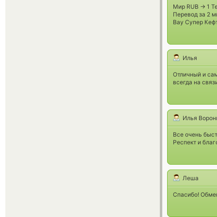
Мир RUB -> 1 T
Перевод за 2 
Вау Супер Кеф
Илья
Отличный и сам
всегда на связи
Илья Ворон
Все очень быст
Респект и благ
Леша
Спасибо! Обме