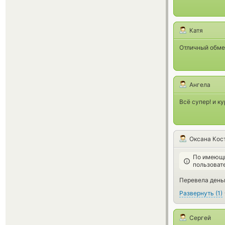
Катя
Отличный обмен
Ангела
Всё супер! и к
Оксана Кос
По имеющи
пользоват
Перевела деньг
Развернуть
(
1
)
Сергей