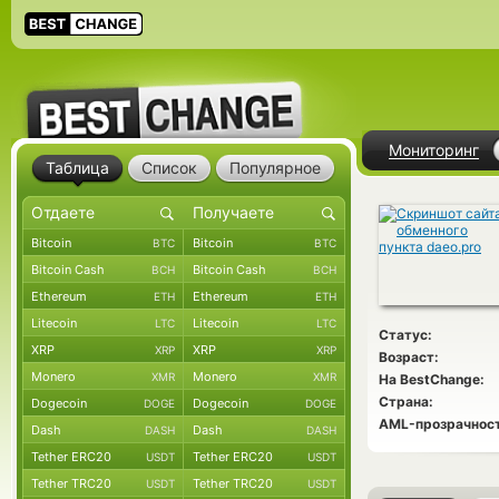
Мониторинг
Таблица
Список
Популярное
Bitcoin
Bitcoin
BTC
BTC
Bitcoin Cash
Bitcoin Cash
BCH
BCH
Ethereum
Ethereum
ETH
ETH
Litecoin
Litecoin
LTC
LTC
Статус:
XRP
XRP
XRP
XRP
Возраст:
Monero
Monero
XMR
XMR
На BestChange:
Страна:
Dogecoin
Dogecoin
DOGE
DOGE
AML-прозрачност
Dash
Dash
DASH
DASH
Tether ERC20
Tether ERC20
USDT
USDT
Tether TRC20
Tether TRC20
USDT
USDT