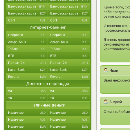
Банковская карта
Банковская карта
BYN
BYN
Кроме того, ск
себе представи
Банковская карта
Банковская карта
KZT
KZT
рынке криптова
СБП
СБП
RUB
RUB
И конечно же, 
Интернет-банкинг
профессиональ
Сбербанк
Сбербанк
RUB
RUB
Я очень довол
Альфа-Банк
Альфа-Банк
RUB
RUB
рекомендую его
Т-Банк
Т-Банк
криптовалютой
RUB
RUB
ВТБ
ВТБ
RUB
RUB
Приват 24
Приват 24
UAH
UAH
Kaspi Bank
Kaspi Bank
KZT
KZT
Иван
Revolut
Revolut
EUR
EUR
Ввел некоррект
Денежные переводы
WU
WU
USD
USD
ЗК
ЗК
RUB
RUB
Андрей
Наличные деньги
Отличный обмен
Наличные
Наличные
USD
USD
Наличные
Наличные
RUB
RUB
Наличные
Наличные
EUR
EUR