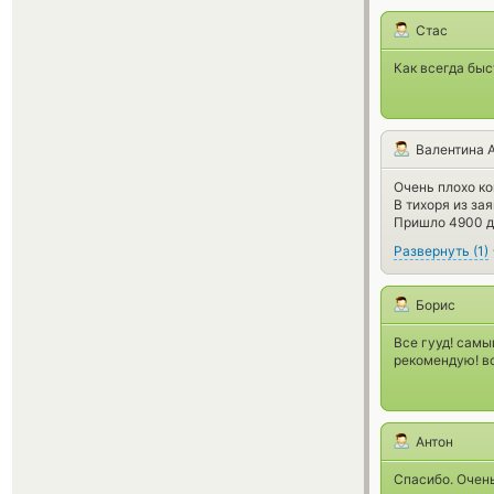
Стас
Как всегда быс
Валентина 
Очень плохо к
В тихоря из за
Пришло 4900 д
Развернуть
(
1
)
Борис
Все гууд! самы
рекомендую! вс
Антон
Спасибо. Очен