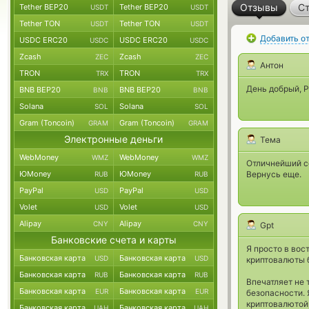
Отзывы
Ст
Tether BEP20
Tether BEP20
USDT
USDT
Tether TON
Tether TON
USDT
USDT
Добавить о
USDC ERC20
USDC ERC20
USDC
USDC
Zcash
Zcash
ZEC
ZEC
Антон
TRON
TRON
TRX
TRX
День добрый, Р
BNB BEP20
BNB BEP20
BNB
BNB
Solana
Solana
SOL
SOL
Gram (Toncoin)
Gram (Toncoin)
GRAM
GRAM
Электронные деньги
Тема
WebMoney
WebMoney
WMZ
WMZ
Отличнейший се
ЮMoney
ЮMoney
Вернусь еще.
RUB
RUB
PayPal
PayPal
USD
USD
Volet
Volet
USD
USD
Alipay
Alipay
CNY
CNY
Gpt
Банковские счета и карты
Я просто в во
Банковская карта
Банковская карта
USD
USD
криптовалюты 
Банковская карта
Банковская карта
RUB
RUB
Впечатляет не 
Банковская карта
Банковская карта
EUR
EUR
безопасности. 
криптовалютой,
Банковская карта
Банковская карта
UAH
UAH