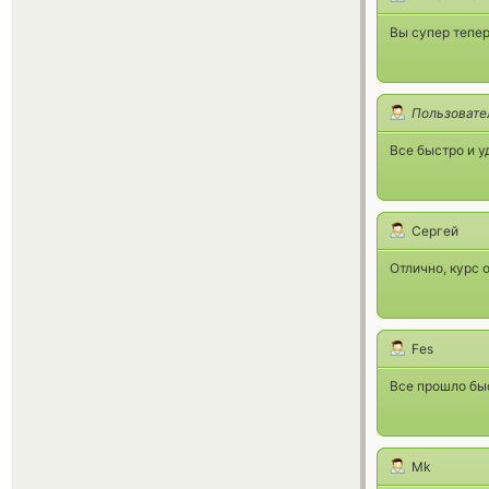
Вы супер тепер
Пользовате
Все быстро и у
Сергей
Отлично, курс 
Fes
Все прошло быс
Mk