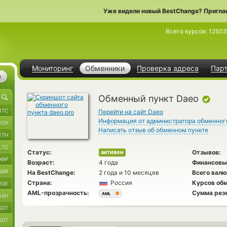
Уже видели новый BestChange? Пригла
Всего курсов:
12503
Мониторинг
Обменники
Проверка адреса
Пар
е
Обменный пункт Daeo
BTC
Перейти на сайт Daeo
Информация от администратора обменног
BCH
Написать отзыв об обменном пункте
ETH
LTC
Статус:
Отзывов:
активен
XRP
Возраст:
4 года
Финансовы
XMR
На BestChange:
2 года и 10 месяцев
Всего валю
Страна:
Россия
Курсов обм
OGE
AML-прозрачность:
Сумма рез
AML
ASH
SDT
SDT