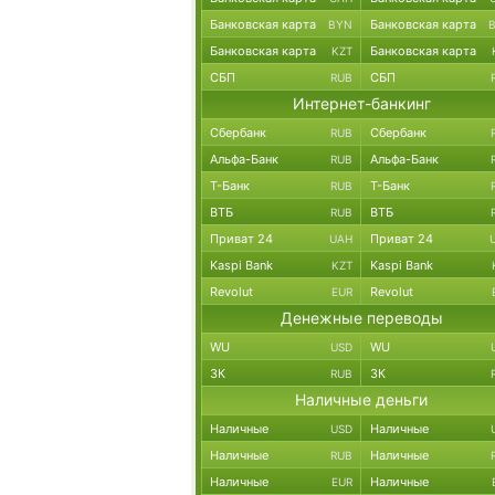
Банковская карта
Банковская карта
BYN
Банковская карта
Банковская карта
KZT
СБП
СБП
RUB
Интернет-банкинг
Сбербанк
Сбербанк
RUB
Альфа-Банк
Альфа-Банк
RUB
Т-Банк
Т-Банк
RUB
ВТБ
ВТБ
RUB
Приват 24
Приват 24
UAH
Kaspi Bank
Kaspi Bank
KZT
Revolut
Revolut
EUR
Денежные переводы
WU
WU
USD
ЗК
ЗК
RUB
Наличные деньги
Наличные
Наличные
USD
Наличные
Наличные
RUB
Наличные
Наличные
EUR