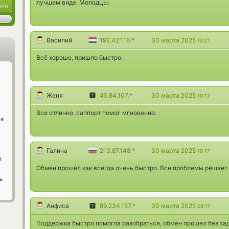
лучшем виде. Молодцы.
UAH
Василий
192.42.116.*
30 марта 2025
10:21
Всё хорошо, пришло быстро.
Женя
45.84.107.*
30 марта 2025
10:17
Все отлично. саппорт помог мгновенно.
ge
Галина
213.87.148.*
30 марта 2025
10:17
й
Обмен прошёл как всегда очень быстро. Все проблемы решает
ь
Анфиса
89.234.157.*
30 марта 2025
09:17
Поддержка быстро помогла разобраться, обмен прошел без зад