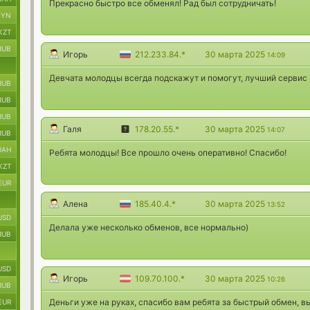
Прекрасно быстро все обменял! Рад был сотрудничать!
BYN
KZT
RUB
Игорь
212.233.84.*
30 марта 2025
14:09
Девчата молодцы всегда подскажут и помогут, лучший сервис
RUB
RUB
RUB
Галя
178.20.55.*
30 марта 2025
14:07
RUB
UAH
Ребята молодцы! Все прошло очень оперативно! Спасибо!
KZT
EUR
Алена
185.40.4.*
30 марта 2025
13:52
USD
Делала уже несколько обменов, все нормально)
RUB
USD
Игорь
109.70.100.*
30 марта 2025
10:26
RUB
Деньги уже на руках, спасибо вам ребята за быстрый обмен, в
EUR