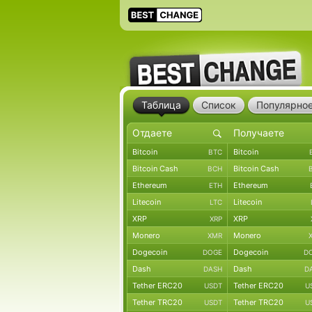
Таблица
Список
Популярно
Bitcoin
Bitcoin
BTC
Bitcoin Cash
Bitcoin Cash
BCH
Ethereum
Ethereum
ETH
Litecoin
Litecoin
LTC
XRP
XRP
XRP
Monero
Monero
XMR
Dogecoin
Dogecoin
DOGE
D
Dash
Dash
DASH
D
Tether ERC20
Tether ERC20
USDT
U
Tether TRC20
Tether TRC20
USDT
U