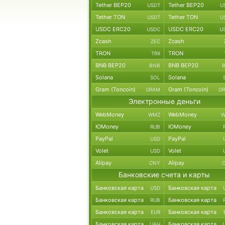
Tether BEP20
Tether BEP20
USDT
U
Tether TON
Tether TON
USDT
U
USDC ERC20
USDC ERC20
USDC
U
Zcash
Zcash
ZEC
TRON
TRON
TRX
BNB BEP20
BNB BEP20
BNB
Solana
Solana
SOL
Gram (Toncoin)
Gram (Toncoin)
GRAM
G
Электронные деньги
WebMoney
WebMoney
WMZ
W
ЮMoney
ЮMoney
RUB
PayPal
PayPal
USD
Volet
Volet
USD
Alipay
Alipay
CNY
Банковские счета и карты
Банковская карта
Банковская карта
USD
Банковская карта
Банковская карта
RUB
Банковская карта
Банковская карта
EUR
Банковская карта
Банковская карта
UAH