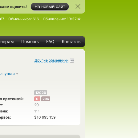
На новый сайт
шаем оценить!
67
Обменников:
616
Обновление:
13:37:41
тнерам
Помощь
FAQ
Контакты
Другие обменники
о пункта
12026
х претензий:
0
296
т:
29
ена:
111
ервов:
$10 995 159