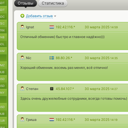
Отзывы
Статистика
SDT
SDT
Добавить отзыв
SDC
ZEC
Ignat
192.42.116.*
30 марта 2025
14:59
TRX
Отличный обменник) быстро и главное надёжно)))
BNB
SOL
RAM
Nic
88.80.26.*
30 марта 2025
14:35
MZ
Хороший обменник. восемь раз менял, всё отлично!
RUB
USD
USD
Степан
45.84.107.*
30 марта 2025
14:27
CNY
Здесь очень дружелюбные сотрудники, всегда готовы помочь)
USD
RUB
Гриша
192.42.116.*
30 марта 2025
14:19
EUR
UAH