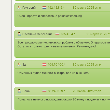
Григорий
192.42.116.*
30 марта 2025
05:41
Очень просто и оперативно решают косяки))
Светлана Сергеевна
185.40.4.*
30 марта 2025
0
Все прошло отлично, никаких проблем с обменом. Операторы в
Остались только приятные впечатления. Рекомендую!
Эд
109.70.100.*
30 марта 2025
05:34
Обменник супер меняют быстро, все на высшем.
Лена
85.249.169.*
29 марта 2025
20:37
Пришлось немного подождать, около 30 минут, но деньги полу