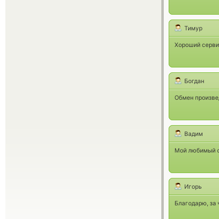
Тимур
Хороший серви
Богдан
Обмен произве
Вадим
Мой любимый об
Игорь
Благодарю, за 