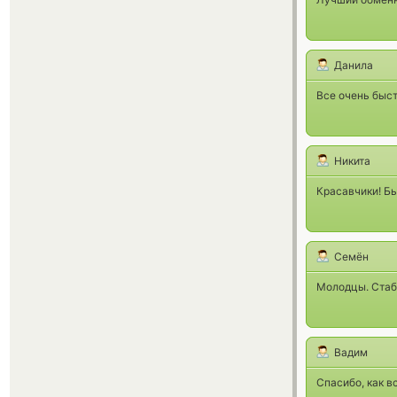
Данила
Все очень быс
Никита
Красавчики! Бы
Семён
Молодцы. Стаб
Вадим
Спасибо, как в