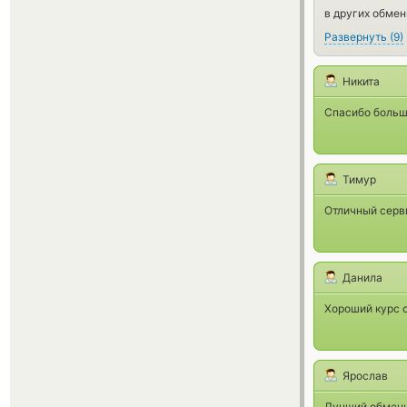
в других обмен
Развернуть
(
9
)
Никита
Спасибо большо
Тимур
Отличный серви
Данила
Хороший курс о
Ярослав
Лучший обменни