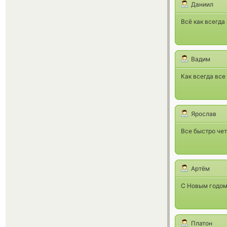
Даниил
Всё как всегда
Вадим
Как всегда вс
Ярослав
Все быстро чет
Артём
С Новым годом,
Платон