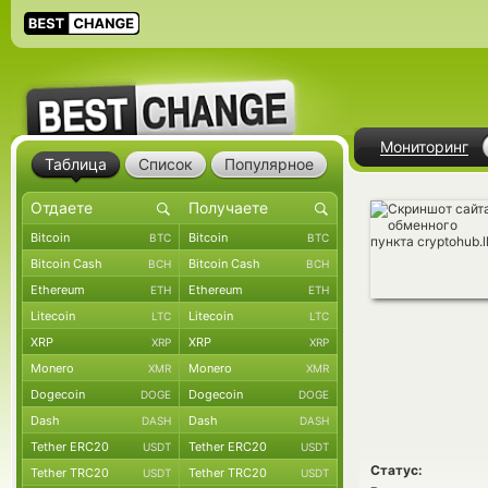
Мониторинг
Таблица
Список
Популярное
Bitcoin
Bitcoin
BTC
BTC
Bitcoin Cash
Bitcoin Cash
BCH
BCH
Ethereum
Ethereum
ETH
ETH
Litecoin
Litecoin
LTC
LTC
XRP
XRP
XRP
XRP
Monero
Monero
XMR
XMR
Dogecoin
Dogecoin
DOGE
DOGE
Dash
Dash
DASH
DASH
Tether ERC20
Tether ERC20
USDT
USDT
Статус:
Tether TRC20
Tether TRC20
USDT
USDT