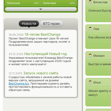
Вячеслав
Наличные
Наличные
UAH
UAH
Отлично! Быстр
Новости
BTC-кран
Лев
19-летие BestChange
19.06.2026
Как обычно все
Проект BestChange отмечает свое 19-летие!
Поздравляем всех наших партнеров, коллег и
пользователей.
Наступающий Новый год
25.12.2025
Михаил
Уважаемые пользователи! Команда BestChange
поздравляет всех с наступающим 2026 годом
Быстро и миним
и желает всего наилучшего!
Запуск нового сайта
12.11.2025
С радостью объявляем о начале работы новой
версии сайта, запущенной на домене
Илья
BestChange.biz
. Приглашаем оценить дизайн,
протестировать функциональность и оставить
обратную связь.
Менял крипту н
минут.