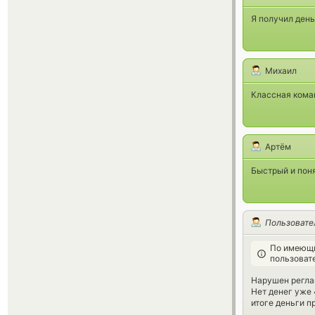
Я получил день
Михаил
Классная кома
Артём
Быстрый и пон
Пользовате
По имеющи
пользоват
Нарушен регла
Нет денег уже 
итоге деньги п