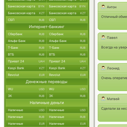
Банковская карта
Банковская карта
BYN
BYN
Антон
Банковская карта
Банковская карта
KZT
KZT
Отличный обме
СБП
СБП
RUB
RUB
Интернет-банкинг
Сбербанк
Сбербанк
RUB
RUB
Павел
Альфа-Банк
Альфа-Банк
RUB
RUB
Всегда на увер
Т-Банк
Т-Банк
RUB
RUB
ВТБ
ВТБ
RUB
RUB
Приват 24
Приват 24
UAH
UAH
Kaspi Bank
Kaspi Bank
Леонид
KZT
KZT
Revolut
Revolut
EUR
EUR
Очень операти
Денежные переводы
WU
WU
USD
USD
ЗК
ЗК
RUB
RUB
Матвей
Наличные деньги
Cделали за нес
Наличные
Наличные
USD
USD
Наличные
Наличные
RUB
RUB
Наличные
Наличные
EUR
EUR