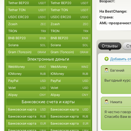
Возраст:
Tether BEP20
Tether BEP20
USDT
USDT
Tether TON
Tether TON
USDT
USDT
На BestChange:
USDC ERC20
USDC ERC20
Страна:
USDC
USDC
AML-прозрачност
Zcash
Zcash
ZEC
ZEC
TRON
TRON
TRX
TRX
BNB BEP20
BNB BEP20
BNB
BNB
Solana
Solana
SOL
SOL
Отзывы
Ст
Gram (Toncoin)
Gram (Toncoin)
GRAM
GRAM
Электронные деньги
Добавить о
WebMoney
WebMoney
WMZ
WMZ
Евгений
ЮMoney
ЮMoney
RUB
RUB
Выгодный курс,
PayPal
PayPal
USD
USD
Volet
Volet
USD
USD
Alipay
Alipay
CNY
CNY
Банковские счета и карты
Никита
Банковская карта
Банковская карта
USD
USD
Я честно говор
Банковская карта
Банковская карта
Спасибо Вам вс
RUB
RUB
Банковская карта
Банковская карта
EUR
EUR
Банковская карта
Банковская карта
UAH
UAH