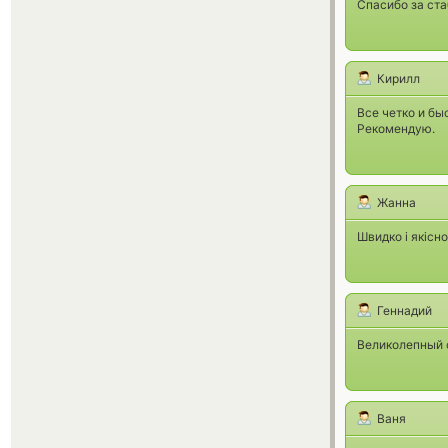
Спасибо за ста
Кирилл
Все четко и бы
Рекомендую.
Жанна
Швидко і якісн
Геннадий
Великолепный с
Ваня