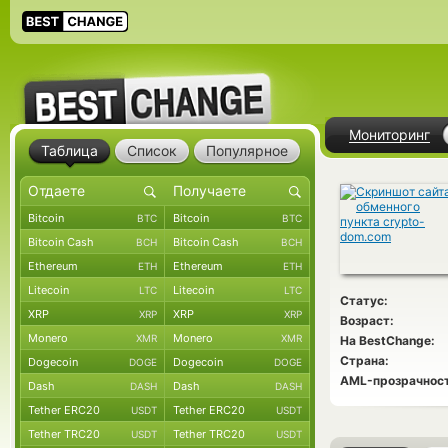
Мониторинг
Таблица
Список
Популярное
Bitcoin
Bitcoin
BTC
BTC
Bitcoin Cash
Bitcoin Cash
BCH
BCH
Ethereum
Ethereum
ETH
ETH
Litecoin
Litecoin
LTC
LTC
Статус:
XRP
XRP
XRP
XRP
Возраст:
Monero
Monero
XMR
XMR
На BestChange:
Страна:
Dogecoin
Dogecoin
DOGE
DOGE
AML-прозрачност
Dash
Dash
DASH
DASH
Tether ERC20
Tether ERC20
USDT
USDT
Tether TRC20
Tether TRC20
USDT
USDT