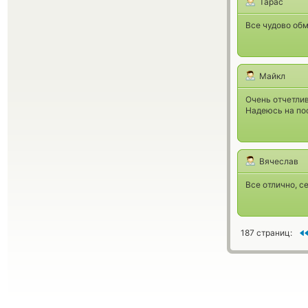
Тарас
Все чудово обм
Майкл
Очень отчетли
Надеюсь на по
Вячеслав
Все отлично, 
187 страниц: