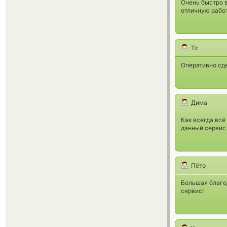
Очень быстро в
отличную работ
Tz
Оперативно сде
Дима
Как всегда всё
данный сервис 
Пётр
Большая благо
сервис!