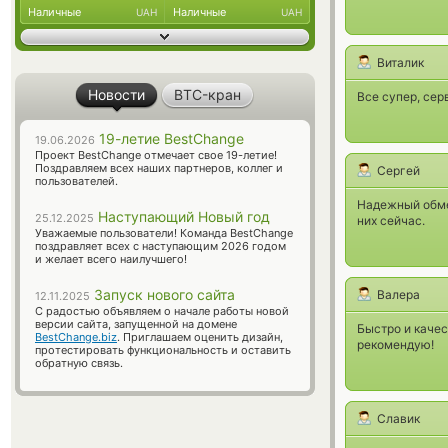
Наличные
Наличные
UAH
UAH
Виталик
Новости
BTC-кран
Все супер, сер
19-летие BestChange
19.06.2026
Проект BestChange отмечает свое 19-летие!
Поздравляем всех наших партнеров, коллег и
Сергей
пользователей.
Надежный обме
Наступающий Новый год
25.12.2025
них сейчас.
Уважаемые пользователи! Команда BestChange
поздравляет всех с наступающим 2026 годом
и желает всего наилучшего!
Запуск нового сайта
Валера
12.11.2025
С радостью объявляем о начале работы новой
версии сайта, запущенной на домене
Быстро и качес
BestChange.biz
. Приглашаем оценить дизайн,
рекомендую!
протестировать функциональность и оставить
обратную связь.
Славик