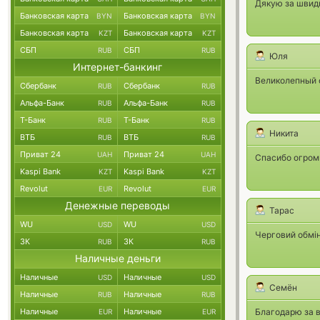
Дякую за швидк
Банковская карта
Банковская карта
BYN
BYN
Банковская карта
Банковская карта
KZT
KZT
СБП
СБП
RUB
RUB
Юля
Интернет-банкинг
Великолепный о
Сбербанк
Сбербанк
RUB
RUB
Альфа-Банк
Альфа-Банк
RUB
RUB
Т-Банк
Т-Банк
RUB
RUB
Никита
ВТБ
ВТБ
RUB
RUB
Приват 24
Приват 24
UAH
UAH
Спасибо огромн
Kaspi Bank
Kaspi Bank
KZT
KZT
Revolut
Revolut
EUR
EUR
Денежные переводы
Тарас
WU
WU
USD
USD
Черговий обмін
ЗК
ЗК
RUB
RUB
Наличные деньги
Наличные
Наличные
USD
USD
Семён
Наличные
Наличные
RUB
RUB
Наличные
Наличные
Благодарю за 
EUR
EUR