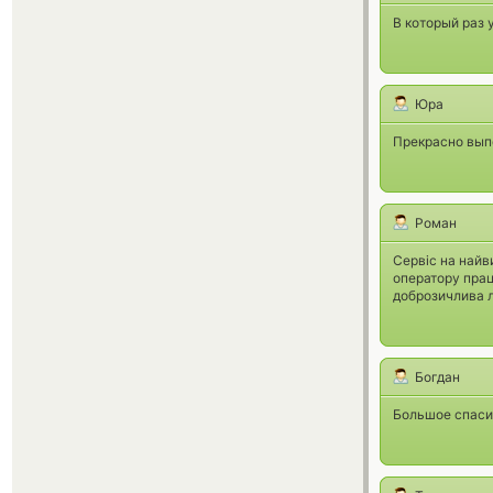
В который раз 
Юра
Прекрасно выпо
Роман
Сервіс на найв
оператору прац
доброзичлива 
Богдан
Большое спаси