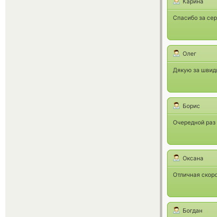
Карина
Спасибо за сер
Олег
Дякую за швидк
Борис
Очередной раз 
Оксана
Отличная скор
Богдан