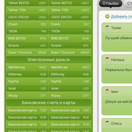
Отзывы
Ст
Tether BEP20
Tether BEP20
USDT
USDT
Tether TON
Tether TON
USDT
USDT
Добавить о
USDC ERC20
USDC ERC20
USDC
USDC
Zcash
Zcash
ZEC
ZEC
Толик
TRON
TRON
TRX
TRX
Лучший обменни
BNB BEP20
BNB BEP20
BNB
BNB
Solana
Solana
SOL
SOL
Gram (Toncoin)
Gram (Toncoin)
GRAM
GRAM
Электронные деньги
Наташа
WebMoney
WebMoney
WMZ
WMZ
Нереально быс
ЮMoney
ЮMoney
RUB
RUB
PayPal
PayPal
USD
USD
Volet
Volet
USD
USD
Iван
Alipay
Alipay
CNY
CNY
Дякую за миттє
Банковские счета и карты
Банковская карта
Банковская карта
USD
USD
Банковская карта
Банковская карта
RUB
RUB
Олесь
Банковская карта
Банковская карта
EUR
EUR
Банковская карта
Банковская карта
UAH
UAH