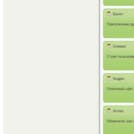
Валет
Приложение уд
Оливия
Стоит пользова
Эндрю
Отличный сайт 
Хелен
Обменяла, как 