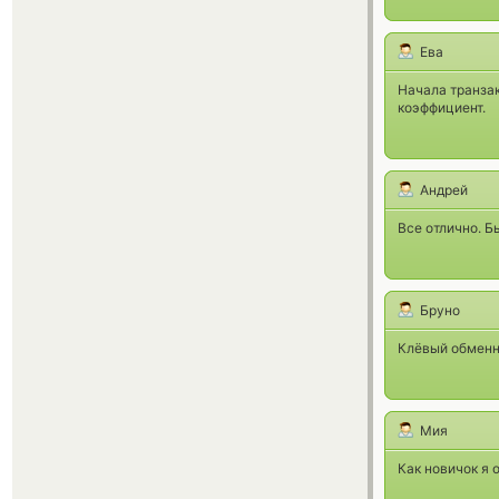
Ева
Начала транзак
коэффициент.
Андрей
Все отлично. Бы
Бруно
Клёвый обменн
Мия
Как новичок я 