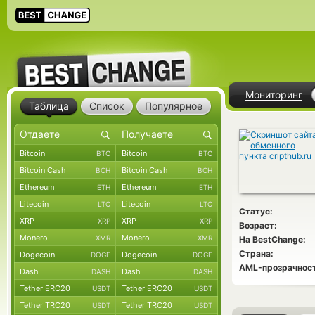
Мониторинг
Таблица
Список
Популярное
Bitcoin
Bitcoin
BTC
BTC
Bitcoin Cash
Bitcoin Cash
BCH
BCH
Ethereum
Ethereum
ETH
ETH
Litecoin
Litecoin
LTC
LTC
Статус:
XRP
XRP
XRP
XRP
Возраст:
Monero
Monero
XMR
XMR
На BestChange:
Страна:
Dogecoin
Dogecoin
DOGE
DOGE
AML-прозрачност
Dash
Dash
DASH
DASH
Tether ERC20
Tether ERC20
USDT
USDT
Tether TRC20
Tether TRC20
USDT
USDT