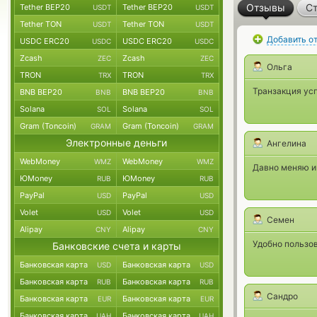
Отзывы
Ст
Tether BEP20
Tether BEP20
USDT
USDT
Tether TON
Tether TON
USDT
USDT
Добавить о
USDC ERC20
USDC ERC20
USDC
USDC
Zcash
Zcash
ZEC
ZEC
Ольга
TRON
TRON
TRX
TRX
Транзакция ус
BNB BEP20
BNB BEP20
BNB
BNB
Solana
Solana
SOL
SOL
Gram (Toncoin)
Gram (Toncoin)
GRAM
GRAM
Электронные деньги
Ангелина
WebMoney
WebMoney
WMZ
WMZ
Давно меняю и
ЮMoney
ЮMoney
RUB
RUB
PayPal
PayPal
USD
USD
Volet
Volet
USD
USD
Семен
Alipay
Alipay
CNY
CNY
Удобно пользо
Банковские счета и карты
Банковская карта
Банковская карта
USD
USD
Банковская карта
Банковская карта
RUB
RUB
Сандро
Банковская карта
Банковская карта
EUR
EUR
Банковская карта
Банковская карта
UAH
UAH