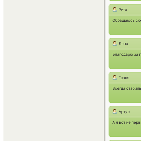
Рита
Обращаюсь сюд
Лена
Благодарю за п
Граня
Всегда стабил
Артур
А я вот не пер