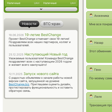
Наличные
Наличные
UAH
UAH
Анженика
Новости
BTC-кран
Мне все понрав
19-летие BestChange
19.06.2026
Проект BestChange отмечает свое 19-летие!
Поздравляем всех наших партнеров, коллег и
Назар
пользователей.
Этот обменник
Наступающий Новый год
25.12.2025
Уважаемые пользователи! Команда BestChange
поздравляет всех с наступающим 2026 годом
и желает всего наилучшего!
Генн
Запуск нового сайта
12.11.2025
С радостью объявляем о начале работы новой
По-моему самы
версии сайта, запущенной на домене
BestChange.biz
. Приглашаем оценить дизайн,
протестировать функциональность и оставить
обратную связь.
Леля
Транзакция пр