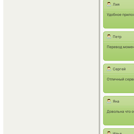
Лия
Удобное прило
Петр
Перевод момент
Сергей
Отличный серви
Яна
Довольна что о
Илья