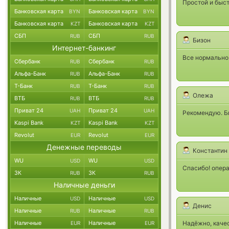
Простой и быст
Банковская карта
Банковская карта
BYN
BYN
Банковская карта
Банковская карта
KZT
KZT
СБП
СБП
RUB
RUB
Бизон
Интернет-банкинг
Все нормально
Сбербанк
Сбербанк
RUB
RUB
Альфа-Банк
Альфа-Банк
RUB
RUB
Т-Банк
Т-Банк
RUB
RUB
Олежа
ВТБ
ВТБ
RUB
RUB
Приват 24
Приват 24
UAH
UAH
Рекомендую. Б
Kaspi Bank
Kaspi Bank
KZT
KZT
Revolut
Revolut
EUR
EUR
Денежные переводы
Константин
WU
WU
USD
USD
Спасибо! опера
ЗК
ЗК
RUB
RUB
Наличные деньги
Наличные
Наличные
USD
USD
Денис
Наличные
Наличные
RUB
RUB
Наличные
Наличные
Надёжно, качес
EUR
EUR