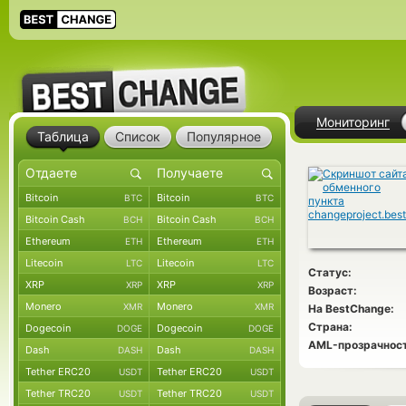
Мониторинг
Таблица
Список
Популярное
Bitcoin
Bitcoin
BTC
BTC
Bitcoin Cash
Bitcoin Cash
BCH
BCH
Ethereum
Ethereum
ETH
ETH
Litecoin
Litecoin
LTC
LTC
Статус:
XRP
XRP
XRP
XRP
Возраст:
Monero
Monero
XMR
XMR
На BestChange:
Страна:
Dogecoin
Dogecoin
DOGE
DOGE
AML-прозрачност
Dash
Dash
DASH
DASH
Tether ERC20
Tether ERC20
USDT
USDT
Tether TRC20
Tether TRC20
USDT
USDT