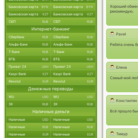
Хороший обмени
Банковская карта
Банковская карта
BYN
BYN
рекомендую.
Банковская карта
Банковская карта
KZT
KZT
СБП
СБП
RUB
RUB
Интернет-банкинг
Pavel
Сбербанк
Сбербанк
RUB
RUB
Альфа-Банк
Альфа-Банк
Ребята очень б
RUB
RUB
Т-Банк
Т-Банк
RUB
RUB
ВТБ
ВТБ
RUB
RUB
Приват 24
Приват 24
UAH
UAH
Елена
Kaspi Bank
Kaspi Bank
KZT
KZT
Самый мой люб
Revolut
Revolut
EUR
EUR
Денежные переводы
WU
WU
USD
USD
Константин
ЗК
ЗК
RUB
RUB
Наличные деньги
Всё прошло бы
Наличные
Наличные
USD
USD
Наличные
Наличные
RUB
RUB
Тимур
Наличные
Наличные
EUR
EUR