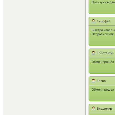
Пользуюсь давн
Тимофей
Быстро классно
Отправили как 
Константин
Обмен прошёл б
Елена
Обмен прошел б
Владимир