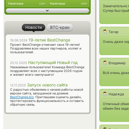
Наличные
Наличные
UAH
UAH
Замечательно 
Супер быстрый
Новости
BTC-кран
Тагир
19-летие BestChange
19.06.2026
Очень даже хо
Проект BestChange отмечает свое 19-летие!
Поздравляем всех наших партнеров, коллег и
пользователей.
Наступающий Новый год
25.12.2025
Владимир
Уважаемые пользователи! Команда BestChange
поздравляет всех с наступающим 2026 годом
Всё очень даже
и желает всего наилучшего!
Запуск нового сайта
12.11.2025
С радостью объявляем о начале работы новой
версии сайта, запущенной на домене
Надежда
BestChange.biz
. Приглашаем оценить дизайн,
протестировать функциональность и оставить
Отличный обме
обратную связь.
обмен без заде