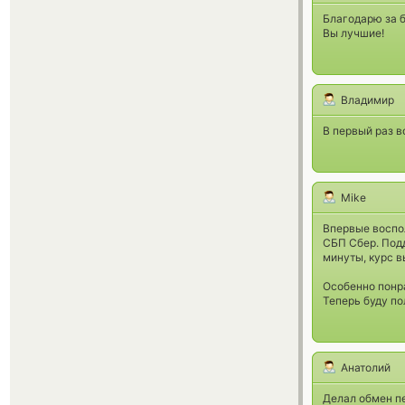
Благодарю за б
Вы лучшие!
Владимир
В первый раз в
Mike
Впервые воспо
СБП Сбер. Под
минуты, курс в
Особенно понра
Теперь буду п
Анатолий
Делал обмен пе