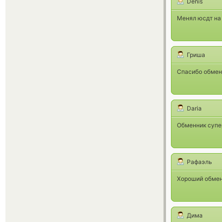
Denis
Менял юсдт на 
Гриша
Спасибо обмен
Daria
Обменник супер
Рафаэль
Хороший обмен
Дима