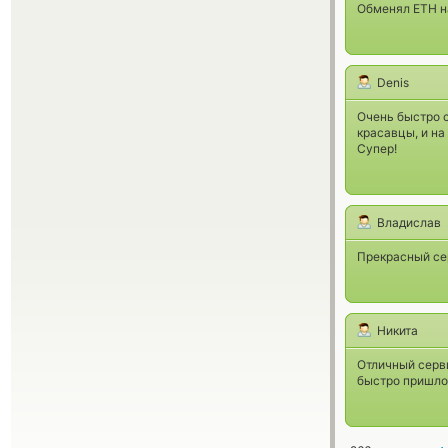
Обменял ETH на
Denis
Очень быстро с
красавцы, и на
Супер!
Владислав
Прекрасный сер
Никита
Отличный серви
быстро пришло