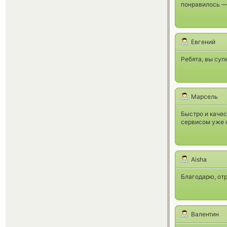
понравилось — 
Евгений
Ребята, вы суп
Марсель
Быстро и качес
сервисом уже н
Aisha
Благодарю, отр
Валентин