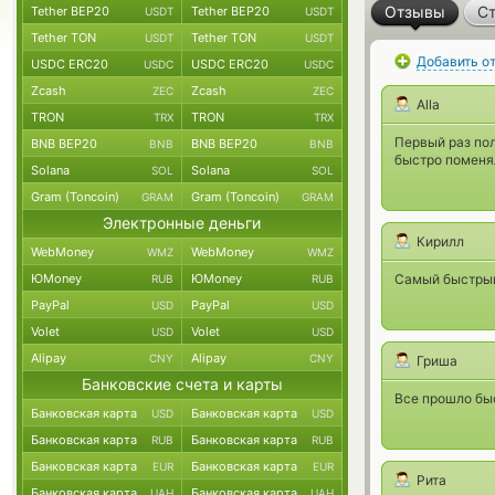
Отзывы
Ст
Tether BEP20
Tether BEP20
USDT
USDT
Tether TON
Tether TON
USDT
USDT
Добавить о
USDC ERC20
USDC ERC20
USDC
USDC
Zcash
Zcash
ZEC
ZEC
Alla
TRON
TRON
TRX
TRX
Первый раз пол
BNB BEP20
BNB BEP20
BNB
BNB
быстро поменя
Solana
Solana
SOL
SOL
Gram (Toncoin)
Gram (Toncoin)
GRAM
GRAM
Электронные деньги
Кирилл
WebMoney
WebMoney
WMZ
WMZ
ЮMoney
ЮMoney
Самый быстрый 
RUB
RUB
PayPal
PayPal
USD
USD
Volet
Volet
USD
USD
Alipay
Alipay
CNY
CNY
Гриша
Банковские счета и карты
Все прошло быс
Банковская карта
Банковская карта
USD
USD
Банковская карта
Банковская карта
RUB
RUB
Банковская карта
Банковская карта
EUR
EUR
Рита
Банковская карта
Банковская карта
UAH
UAH