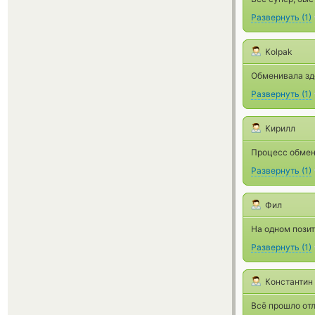
Развернуть
(
1
)
Kolpak
Обменивала зде
Развернуть
(
1
)
Кирилл
Процесс обмена
Развернуть
(
1
)
Фил
На одном позит
Развернуть
(
1
)
Константин
Всё прошло отл