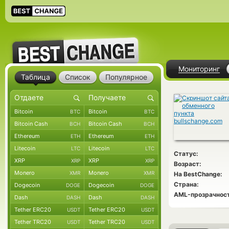
Мониторинг
Таблица
Список
Популярное
Bitcoin
Bitcoin
BTC
BTC
Bitcoin Cash
Bitcoin Cash
BCH
BCH
Ethereum
Ethereum
ETH
ETH
Litecoin
Litecoin
LTC
LTC
Статус:
XRP
XRP
XRP
XRP
Возраст:
Monero
Monero
XMR
XMR
На BestChange:
Страна:
Dogecoin
Dogecoin
DOGE
DOGE
AML-прозрачност
Dash
Dash
DASH
DASH
Tether ERC20
Tether ERC20
USDT
USDT
Tether TRC20
Tether TRC20
USDT
USDT