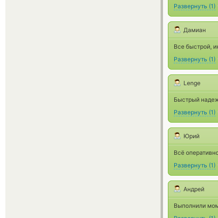
Развернуть
(
1
)
Дамиан
Все быстрой, и
Развернуть
(
1
)
Lenge
Быстрый надеж
Развернуть
(
1
)
Юрий
Всё оперативно
Развернуть
(
1
)
Андрей
Выполнили моме