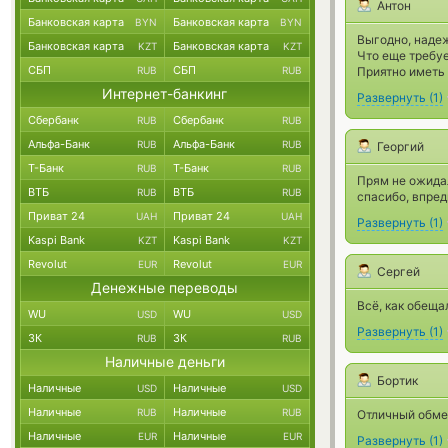
Антон
Банковская карта
Банковская карта
BYN
BYN
Выгодно, наде
Банковская карта
Банковская карта
KZT
KZT
Что еще требу
СБП
СБП
RUB
RUB
Приятно иметь 
Интернет-банкинг
Развернуть
(
1
)
Сбербанк
Сбербанк
RUB
RUB
Альфа-Банк
Альфа-Банк
RUB
RUB
Георгий
Т-Банк
Т-Банк
RUB
RUB
Прям не ожидал
ВТБ
ВТБ
RUB
RUB
спасибо, впред
Приват 24
Приват 24
UAH
UAH
Развернуть
(
1
)
Kaspi Bank
Kaspi Bank
KZT
KZT
Revolut
Revolut
EUR
EUR
Сергей
Денежные переводы
Всё, как обеща
WU
WU
USD
USD
Развернуть
(
1
)
ЗК
ЗК
RUB
RUB
Наличные деньги
Бортик
Наличные
Наличные
USD
USD
Наличные
Наличные
RUB
RUB
Отличный обмен
Наличные
Наличные
EUR
EUR
Развернуть
(
1
)