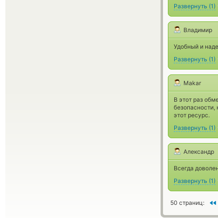
Развернуть
(
1
)
Владимир
Удобный и над
Развернуть
(
1
)
Makar
В этот раз об
безопасности, 
этот ресурс.
Развернуть
(
1
)
Александр
Всегда доволен
Развернуть
(
1
)
50 страниц: