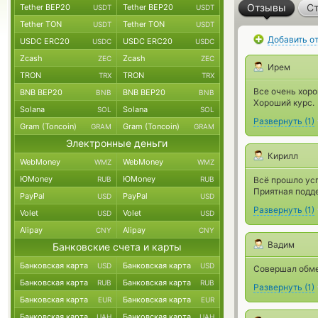
Отзывы
Ст
Tether BEP20
Tether BEP20
USDT
USDT
Tether TON
Tether TON
USDT
USDT
Добавить о
USDC ERC20
USDC ERC20
USDC
USDC
Zcash
Zcash
ZEC
ZEC
Ирем
TRON
TRON
TRX
TRX
Все очень хоро
BNB BEP20
BNB BEP20
BNB
BNB
Хороший курс.
Solana
Solana
SOL
SOL
Развернуть
(
1
)
Gram (Toncoin)
Gram (Toncoin)
GRAM
GRAM
Электронные деньги
Кирилл
WebMoney
WebMoney
WMZ
WMZ
ЮMoney
ЮMoney
RUB
RUB
Всё прошло усп
Приятная подд
PayPal
PayPal
USD
USD
Развернуть
(
1
)
Volet
Volet
USD
USD
Alipay
Alipay
CNY
CNY
Вадим
Банковские счета и карты
Банковская карта
Банковская карта
USD
USD
Совершал обме
Банковская карта
Банковская карта
RUB
RUB
Развернуть
(
1
)
Банковская карта
Банковская карта
EUR
EUR
Банковская карта
Банковская карта
UAH
UAH