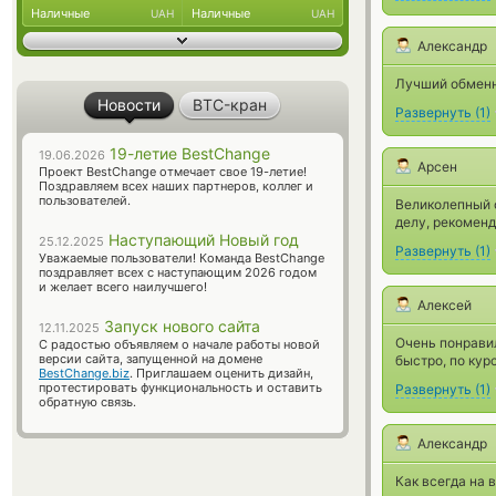
Наличные
Наличные
UAH
UAH
Александр
Лучший обменн
Новости
BTC-кран
Развернуть
(
1
)
19-летие BestChange
19.06.2026
Арсен
Проект BestChange отмечает свое 19-летие!
Поздравляем всех наших партнеров, коллег и
пользователей.
Великолепный о
делу, рекомен
Наступающий Новый год
25.12.2025
Развернуть
(
1
)
Уважаемые пользователи! Команда BestChange
поздравляет всех с наступающим 2026 годом
и желает всего наилучшего!
Алексей
Запуск нового сайта
12.11.2025
Очень понрави
С радостью объявляем о начале работы новой
версии сайта, запущенной на домене
быстро, по курс
BestChange.biz
. Приглашаем оценить дизайн,
протестировать функциональность и оставить
Развернуть
(
1
)
обратную связь.
Александр
Как всегда на 