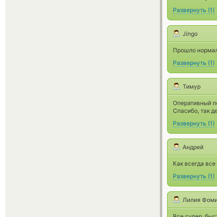
Развернуть
(
1
)
Jingo
Прошло нормал
Развернуть
(
1
)
Тимур
Оперативный пе
Спасибо, так д
Развернуть
(
1
)
Андрей
Как всегда все 
Развернуть
(
1
)
Лилия Фом
Все супер, быс