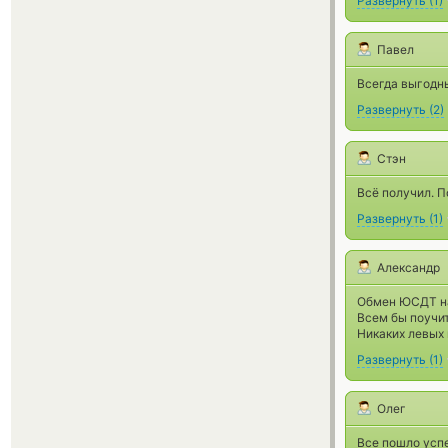
Развернуть
(
1
)
Павел
Всегда выгодны
Развернуть
(
2
)
Стэн
Всё получил. П
Развернуть
(
1
)
Александр
Обмен ЮСДТ на
Всем бы поучит
Никаких левых 
Развернуть
(
1
)
Олег
Все пошло успе