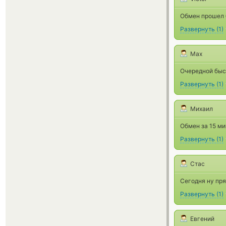
Обмен прошел 
Развернуть
(
1
)
Max
Очередной быст
Развернуть
(
1
)
Михаил
Обмен за 15 ми
Развернуть
(
1
)
Стас
Сегодня ну пря
Развернуть
(
1
)
Евгений