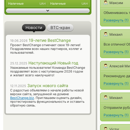
Максим
Наличные
Наличные
UAH
UAH
Обмениваюсь т
Развернуть
(
1
)
Новости
BTC-кран
Михаил
19-летие BestChange
19.06.2026
Все отлично! О
Проект BestChange отмечает свое 19-летие!
Поздравляем всех наших партнеров, коллег и
Развернуть
(
1
)
пользователей.
Наступающий Новый год
25.12.2025
Алексей Ми
Уважаемые пользователи! Команда BestChange
поздравляет всех с наступающим 2026 годом
и желает всего наилучшего!
Рекомендую да
Развернуть
(
1
)
Запуск нового сайта
12.11.2025
С радостью объявляем о начале работы новой
версии сайта, запущенной на домене
Михаил
BestChange.biz
. Приглашаем оценить дизайн,
протестировать функциональность и оставить
обратную связь.
Отправили рубл
Развернуть
(
1
)
Victor