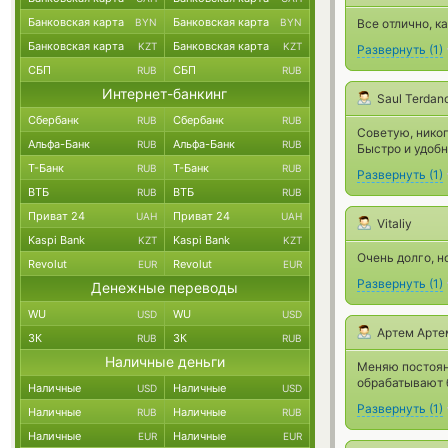
Банковская карта
Банковская карта
BYN
BYN
Все отлично, ка
Банковская карта
Банковская карта
KZT
KZT
Развернуть
(
1
)
СБП
СБП
RUB
RUB
Интернет-банкинг
Saul Terdan
Сбербанк
Сбербанк
RUB
RUB
Советую, никог
Альфа-Банк
Альфа-Банк
RUB
RUB
Быстро и удобн
Т-Банк
Т-Банк
RUB
RUB
Развернуть
(
1
)
ВТБ
ВТБ
RUB
RUB
Приват 24
Приват 24
UAH
UAH
Vitaliy
Kaspi Bank
Kaspi Bank
KZT
KZT
Очень долго, н
Revolut
Revolut
EUR
EUR
Развернуть
(
1
)
Денежные переводы
WU
WU
USD
USD
Артем Арте
ЗК
ЗК
RUB
RUB
Наличные деньги
Меняю постоянн
обрабатывают 
Наличные
Наличные
USD
USD
Развернуть
(
1
)
Наличные
Наличные
RUB
RUB
Наличные
Наличные
EUR
EUR