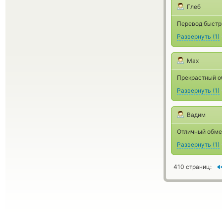
Глеб
Перевод быстры
Развернуть
(
1
)
Max
Прекрастный о
Развернуть
(
1
)
Вадим
Отличный обмен
Развернуть
(
1
)
410 страниц: