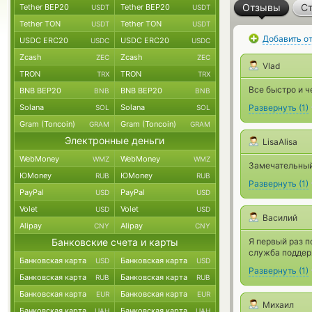
Отзывы
Ст
Tether BEP20
Tether BEP20
USDT
USDT
Tether TON
Tether TON
USDT
USDT
Добавить о
USDC ERC20
USDC ERC20
USDC
USDC
Zcash
Zcash
ZEC
ZEC
Vlad
TRON
TRON
TRX
TRX
Все быстро и ч
BNB BEP20
BNB BEP20
BNB
BNB
Solana
Solana
Развернуть
(
1
)
SOL
SOL
Gram (Toncoin)
Gram (Toncoin)
GRAM
GRAM
Электронные деньги
LisaAlisa
WebMoney
WebMoney
WMZ
WMZ
Замечательный
ЮMoney
ЮMoney
RUB
RUB
Развернуть
(
1
)
PayPal
PayPal
USD
USD
Volet
Volet
USD
USD
Василий
Alipay
Alipay
CNY
CNY
Банковские счета и карты
Я первый раз п
служба поддер
Банковская карта
Банковская карта
USD
USD
Развернуть
(
1
)
Банковская карта
Банковская карта
RUB
RUB
Банковская карта
Банковская карта
EUR
EUR
Михаил
Банковская карта
Банковская карта
UAH
UAH