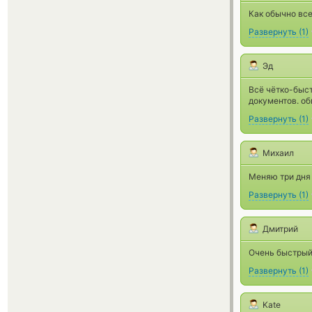
Как обычно все
Развернуть
(
1
)
Эд
Всё чётко-быст
документов. об
Развернуть
(
1
)
Михаил
Меняю три дня 
Развернуть
(
1
)
Дмитрий
Очень быстрый 
Развернуть
(
1
)
Kate