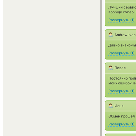
Лучший сервис 
вообще супер!
Развернуть
(
1
)
Andrew Iva
Давно знакомы
Развернуть
(
1
)
Павел
Постоянно поль
моих ошибок, 
Развернуть
(
1
)
Илья
Обмен прошел з
Развернуть
(
1
)