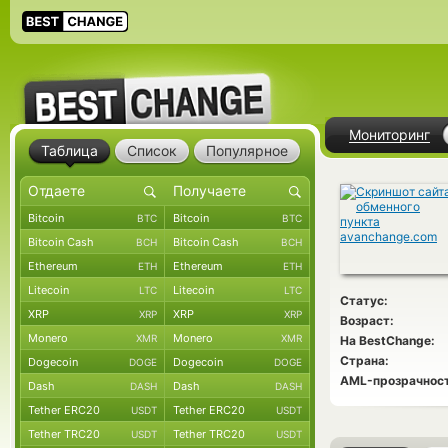
Мониторинг
Таблица
Список
Популярное
Bitcoin
Bitcoin
BTC
BTC
Bitcoin Cash
Bitcoin Cash
BCH
BCH
Ethereum
Ethereum
ETH
ETH
Litecoin
Litecoin
LTC
LTC
Статус:
XRP
XRP
XRP
XRP
Возраст:
Monero
Monero
XMR
XMR
На BestChange:
Страна:
Dogecoin
Dogecoin
DOGE
DOGE
AML-прозрачност
Dash
Dash
DASH
DASH
Tether ERC20
Tether ERC20
USDT
USDT
Tether TRC20
Tether TRC20
USDT
USDT