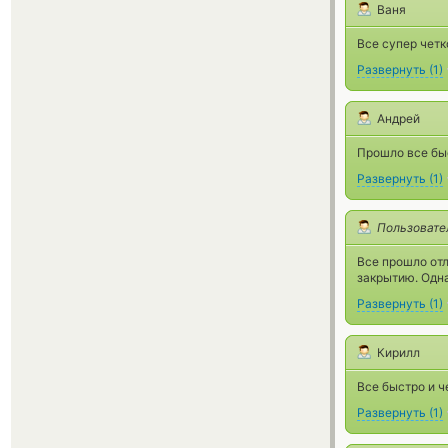
Ваня
Все супер четк
Развернуть
(
1
)
Андрей
Прошло все быс
Развернуть
(
1
)
Пользовате
Все прошло отл
закрытию. Одна
Развернуть
(
1
)
Кирилл
Все быстро и ч
Развернуть
(
1
)