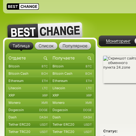
Мониторинг
Таблица
Список
Популярное
Bitcoin
Bitcoin
BTC
BTC
Bitcoin Cash
Bitcoin Cash
BCH
BCH
Ethereum
Ethereum
ETH
ETH
Litecoin
Litecoin
LTC
LTC
XRP
XRP
XRP
XRP
Monero
Monero
XMR
XMR
Dogecoin
Dogecoin
DOGE
DOGE
Dash
Dash
DASH
DASH
Tether ERC20
Tether ERC20
USDT
USDT
Статус:
Tether TRC20
Tether TRC20
USDT
USDT