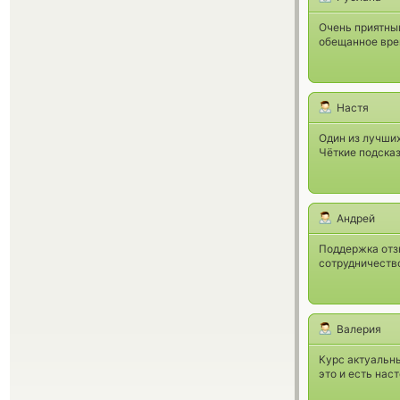
Очень приятный
обещанное врем
Настя
Один из лучших
Чёткие подсказ
Андрей
Поддержка отзы
сотрудничество
Валерия
Курс актуальны
это и есть нас