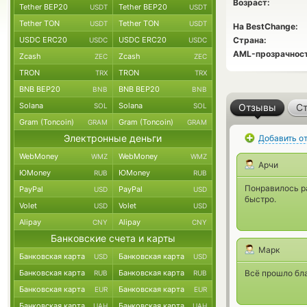
Возраст:
Tether BEP20
Tether BEP20
USDT
USDT
Tether TON
Tether TON
USDT
USDT
На BestChange:
USDC ERC20
USDC ERC20
Страна:
USDC
USDC
AML-прозрачност
Zcash
Zcash
ZEC
ZEC
TRON
TRON
TRX
TRX
BNB BEP20
BNB BEP20
BNB
BNB
Solana
Solana
SOL
SOL
Отзывы
Ст
Gram (Toncoin)
Gram (Toncoin)
GRAM
GRAM
Электронные деньги
Добавить о
WebMoney
WebMoney
WMZ
WMZ
Арчи
ЮMoney
ЮMoney
RUB
RUB
Понравилось р
PayPal
PayPal
USD
USD
быстро.
Volet
Volet
USD
USD
Alipay
Alipay
CNY
CNY
Банковские счета и карты
Марк
Банковская карта
Банковская карта
USD
USD
Банковская карта
Банковская карта
Всё прошло бл
RUB
RUB
Банковская карта
Банковская карта
EUR
EUR
Банковская карта
Банковская карта
UAH
UAH