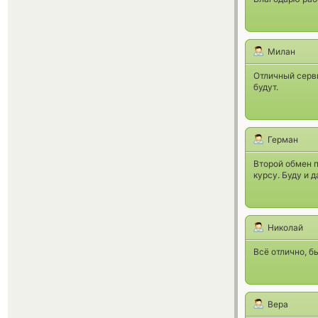
Милан
Отличный серви
будут.
Герман
Второй обмен п
курсу. Буду и 
Николай
Всё отлично, б
Вера