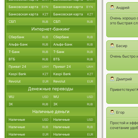
Банковская карта
Банковская карта
BYN
BYN
Андрей
Банковская карта
Банковская карта
KZT
KZT
Очень хорошо с
СБП
СБП
RUB
RUB
это быстрая с
Интернет-банкинг
Сбербанк
Сбербанк
RUB
RUB
Альфа-Банк
Альфа-Банк
RUB
RUB
Басир
Т-Банк
Т-Банк
RUB
RUB
Очень быстро и
ВТБ
ВТБ
RUB
RUB
Приват 24
Приват 24
UAH
UAH
Kaspi Bank
Kaspi Bank
KZT
KZT
Дмитрий
Revolut
Revolut
EUR
EUR
Денежные переводы
Приветствую! К
WU
WU
USD
USD
ЗК
ЗК
RUB
RUB
Наличные деньги
Егор
Наличные
Наличные
USD
USD
Простой и эфф
Наличные
Наличные
RUB
RUB
сочетание удоб
Наличные
Наличные
EUR
EUR