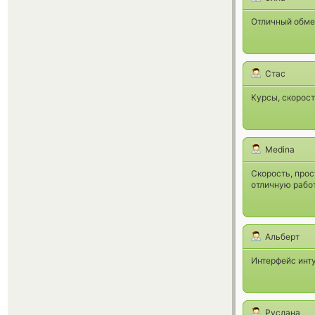
Отличный обмен
Стас
Курсы, скорост
Medina
Скорость, прос
отличную работ
Альберт
Интерфейс инт
Руслана