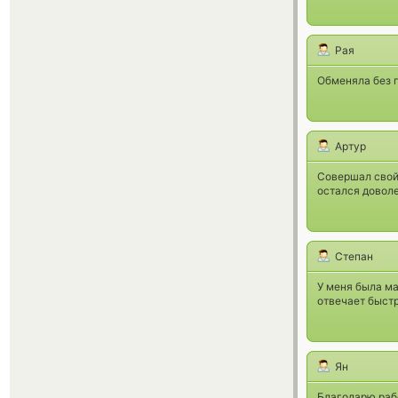
Рая
Обменяла без п
Артур
Совершал свой 
остался доволе
Степан
У меня была ма
отвечает быстр
Ян
Благодарю рабо