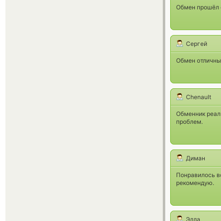
Обмен прошёл о
Сергей
Обмен отличный
Chenault
Обменник реаль
проблем.
Диман
Понравилось вс
рекомендую.
Элла