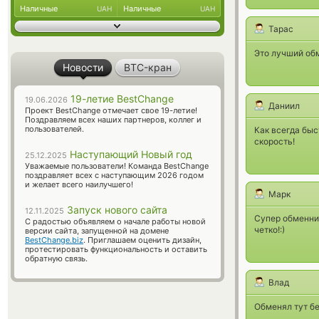
Наличные
Наличные
UAH
UAH
Тарас
Это лучший обм
Новости
BTC-кран
19-летие BestChange
19.06.2026
Даниил
Проект BestChange отмечает свое 19-летие!
Поздравляем всех наших партнеров, коллег и
пользователей.
Как всегда быс
скорость!
Наступающий Новый год
25.12.2025
Уважаемые пользователи! Команда BestChange
поздравляет всех с наступающим 2026 годом
и желает всего наилучшего!
Марк
Запуск нового сайта
12.11.2025
Супер обменник
С радостью объявляем о начале работы новой
четко!:)
версии сайта, запущенной на домене
BestChange.biz
. Приглашаем оценить дизайн,
протестировать функциональность и оставить
обратную связь.
Влад
Обменял тут бе