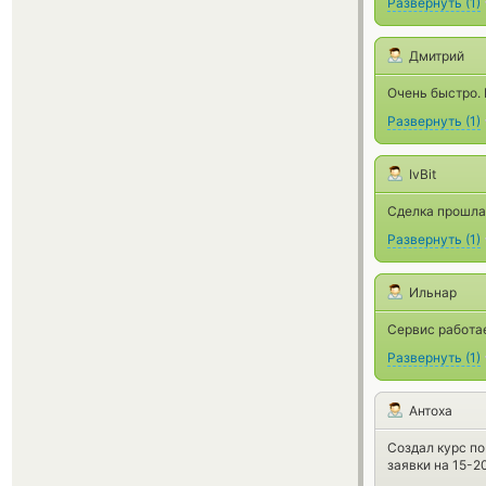
Развернуть
(
1
)
Дмитрий
Очень быстро. 
Развернуть
(
1
)
IvBit
Сделка прошла
Развернуть
(
1
)
Ильнар
Сервис работае
Развернуть
(
1
)
Антоха
Создал курс по
заявки на 15-2