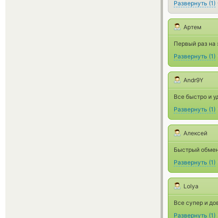
Развернуть
(
1
)
Артем
Первый раз на 
Развернуть
(
1
)
Andr9Y
Все быстро и у
Развернуть
(
1
)
Алексей
Быстрый обмен
Развернуть
(
1
)
Lolya
Все супер и до
Развернуть
(
1
)