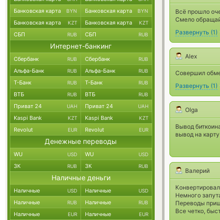
Банковская карта
Банковская карта
BYN
BYN
Всё прошло оче
Смело обращайт
Банковская карта
Банковская карта
KZT
KZT
Развернуть
(
1
)
СБП
СБП
RUB
RUB
Интернет-банкинг
Alex
Сбербанк
Сбербанк
RUB
RUB
Альфа-Банк
Альфа-Банк
RUB
RUB
Совершил обмен
Т-Банк
Т-Банк
RUB
RUB
Развернуть
(
1
)
ВТБ
ВТБ
RUB
RUB
Приват 24
Приват 24
UAH
UAH
Olga
Kaspi Bank
Kaspi Bank
KZT
KZT
Вывод биткоина
Revolut
Revolut
EUR
EUR
вывод на карт
Денежные переводы
WU
WU
USD
USD
ЗК
ЗК
RUB
RUB
Валерий
Наличные деньги
Конвертировал 
Наличные
Наличные
USD
USD
Немного запута
Наличные
Наличные
RUB
RUB
Переводы приш
Все четко, быс
Наличные
Наличные
EUR
EUR