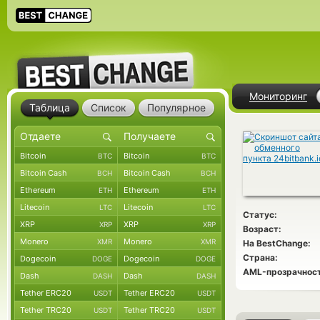
Мониторинг
Таблица
Список
Популярное
Bitcoin
Bitcoin
BTC
BTC
Bitcoin Cash
Bitcoin Cash
BCH
BCH
Ethereum
Ethereum
ETH
ETH
Litecoin
Litecoin
LTC
LTC
Статус:
XRP
XRP
XRP
XRP
Возраст:
Monero
Monero
XMR
XMR
На BestChange:
Страна:
Dogecoin
Dogecoin
DOGE
DOGE
AML-прозрачност
Dash
Dash
DASH
DASH
Tether ERC20
Tether ERC20
USDT
USDT
Tether TRC20
Tether TRC20
USDT
USDT