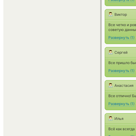
Виктор
Все четко и ров
советую данны
Развернуть
(
1
)
Сергей
Все пришло быс
Развернуть
(
1
)
Анастасия
Все отлично! Б
Развернуть
(
1
)
Илья
Всё как всегда 