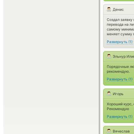
Денис
Создал заявку 
перевода на л
самому минима
меняет сумму 
Развернуть
(
1
)
Эльнур Или
Порядочные люд
рекомендую.
Развернуть
(
1
)
Игорь
Хороший курс, 
Рекомендую
Развернуть
(
1
)
Вячеслав