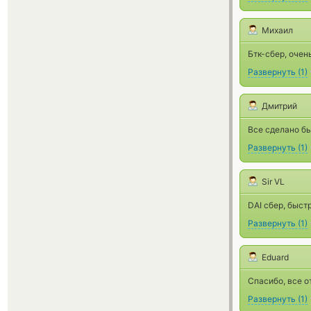
Михаил
Бтк-сбер, очен
Развернуть
(
1
)
Дмитрий
Все сделано бы
Развернуть
(
1
)
Sir VL
DAI сбер, быст
Развернуть
(
1
)
Eduard
Спасибо, все о
Развернуть
(
1
)