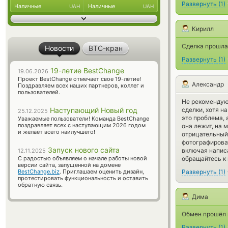
Развернуть
(
1
)
Наличные
Наличные
UAH
UAH
Кирилл
Сделка прошла
Новости
BTC-кран
Развернуть
(
1
)
19-летие BestChange
19.06.2026
Проект BestChange отмечает свое 19-летие!
Александр
Поздравляем всех наших партнеров, коллег и
пользователей.
Не рекомендую.
Наступающий Новый год
сделки, хотя н
25.12.2025
это проблема, 
Уважаемые пользователи! Команда BestChange
поздравляет всех с наступающим 2026 годом
она лежит, на 
и желает всего наилучшего!
отрицательный,
фотографироват
Запуск нового сайта
включая написа
12.11.2025
С радостью объявляем о начале работы новой
обращайтесь к 
версии сайта, запущенной на домене
BestChange.biz
. Приглашаем оценить дизайн,
Развернуть
(
1
)
протестировать функциональность и оставить
обратную связь.
Дима
Обмен прошёл н
Развернуть
(
1
)