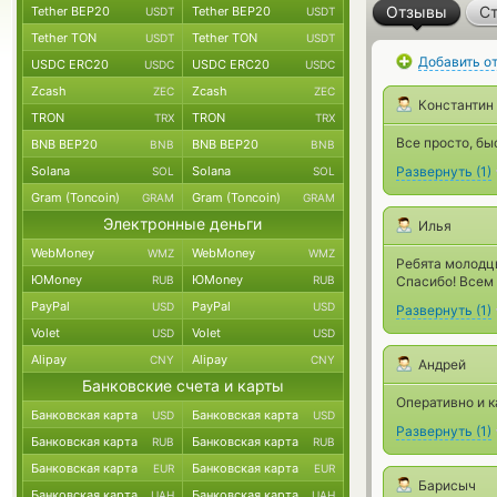
Отзывы
Ст
Tether BEP20
Tether BEP20
USDT
USDT
Tether TON
Tether TON
USDT
USDT
Добавить о
USDC ERC20
USDC ERC20
USDC
USDC
Zcash
Zcash
ZEC
ZEC
Константин
TRON
TRON
TRX
TRX
Все просто, бы
BNB BEP20
BNB BEP20
BNB
BNB
Solana
Solana
Развернуть
(
1
)
SOL
SOL
Gram (Toncoin)
Gram (Toncoin)
GRAM
GRAM
Электронные деньги
Илья
WebMoney
WebMoney
WMZ
WMZ
Ребята молодцы
ЮMoney
ЮMoney
RUB
RUB
Спасибо! Всем 
PayPal
PayPal
USD
USD
Развернуть
(
1
)
Volet
Volet
USD
USD
Alipay
Alipay
CNY
CNY
Андрей
Банковские счета и карты
Оперативно и 
Банковская карта
Банковская карта
USD
USD
Развернуть
(
1
)
Банковская карта
Банковская карта
RUB
RUB
Банковская карта
Банковская карта
EUR
EUR
Барисыч
Банковская карта
Банковская карта
UAH
UAH