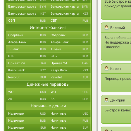
Всё быстро и к
приходит довол
Банковская карта
Банковская карта
BYN
BYN
Банковская карта
Банковская карта
KZT
KZT
СБП
СБП
RUB
RUB
Интернет-банкинг
Валерий
Сбербанк
Сбербанк
RUB
RUB
Была небольшая
Альфа-Банк
Альфа-Банк
Но поддержка о
RUB
RUB
Спасибо!
Т-Банк
Т-Банк
RUB
RUB
ВТБ
ВТБ
RUB
RUB
Приват 24
Приват 24
UAH
UAH
Карен
Kaspi Bank
Kaspi Bank
KZT
KZT
Revolut
Revolut
EUR
EUR
Перевод проше
Денежные переводы
WU
WU
USD
USD
ЗК
ЗК
RUB
RUB
Дмитрий
Наличные деньги
Быстро и качес
Наличные
Наличные
USD
USD
Наличные
Наличные
RUB
RUB
Наличные
Наличные
EUR
EUR