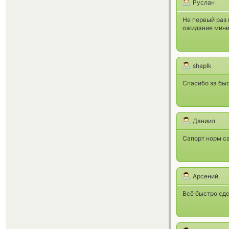
Руслан
Не первый раз 
ожидание мин
shapIk
Спасибо за бы
Даниил
Сапорт норм с
Арсений
Всё быстро сде