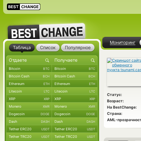
Мониторинг
Таблица
Список
Популярное
Bitcoin
Bitcoin
BTC
BTC
Bitcoin Cash
Bitcoin Cash
BCH
BCH
Ethereum
Ethereum
ETH
ETH
Litecoin
Litecoin
LTC
LTC
Статус:
XRP
XRP
XRP
XRP
Возраст:
Monero
Monero
XMR
XMR
На BestChange:
Страна:
Dogecoin
Dogecoin
DOGE
DOGE
AML-прозрачност
Dash
Dash
DASH
DASH
Tether ERC20
Tether ERC20
USDT
USDT
Tether TRC20
Tether TRC20
USDT
USDT