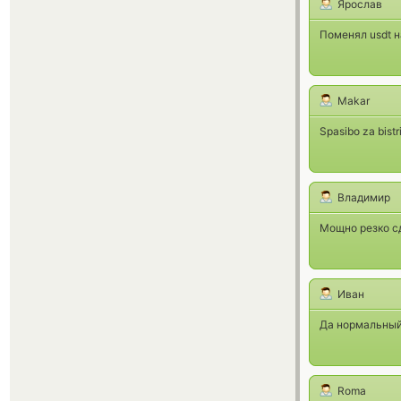
Ярослав
Поменял usdt н
Makar
Spasibo za bist
Владимир
Мощно резко с
Иван
Да нормальный 
Roma