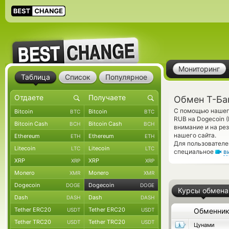
Мониторинг
Таблица
Список
Популярное
Обмен Т-Ба
С помощью нашего
Bitcoin
Bitcoin
BTC
BTC
RUB на Dogecoin 
Bitcoin Cash
Bitcoin Cash
BCH
BCH
внимание и на ре
нашего сайта.
Ethereum
Ethereum
ETH
ETH
Для пользователе
Litecoin
Litecoin
LTC
LTC
специальное
в
XRP
XRP
XRP
XRP
Monero
Monero
XMR
XMR
Dogecoin
Dogecoin
DOGE
DOGE
Курсы обмена
Dash
Dash
DASH
DASH
Tether ERC20
Tether ERC20
USDT
USDT
Обменни
Tether TRC20
Tether TRC20
USDT
USDT
Цунами