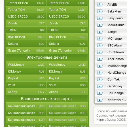
Tether BEP20
Tether BEP20
USDT
USDT
AlfaBit
Tether TON
Tether TON
USDT
USDT
BaksMan
USDC ERC20
USDC ERC20
USDC
USDC
EasySwap
Zcash
Zcash
ZEC
ZEC
Монеткинс
TRON
TRON
TRX
TRX
4ange
BNB BEP20
BNB BEP20
BNB
BNB
MChanger
Solana
Solana
SOL
SOL
BTCWorm
Gram (Toncoin)
Gram (Toncoin)
GRAM
GRAM
CoinBlinker
Электронные деньги
AbcObmen
WebMoney
WebMoney
WMZ
WMZ
MultiXchang
ЮMoney
ЮMoney
RUB
RUB
NordChange
PayPal
PayPal
USD
USD
CoinTok
Volet
Volet
USD
USD
GetMoney
Alipay
Alipay
CNY
CNY
EpiChange
Банковские счета и карты
КриптоМенялка
Банковская карта
Банковская карта
USD
USD
Всего по направле
Банковская карта
Банковская карта
RUB
RUB
Суммарный резерв
Банковская карта
Банковская карта
Курс обмена
DOGE/
EUR
EUR
Банковская карта
Банковская карта
UAH
UAH