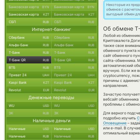
Некоторые из пред
Банковская карта
Банковская карта
BYN
BYN
обменов с расчето
выгодный обмен дл
Банковская карта
Банковская карта
KZT
KZT
СБП
СБП
RUB
RUB
Об обмене Т
Интернет-банкинг
Любой из обменнико
Сбербанк
Сбербанк
RUB
RUB
Криптовалюта Доги
Альфа-Банк
Альфа-Банк
RUB
RUB
также свое внимани
обменного пункта н
Т-Банк
Т-Банк
RUB
RUB
сайт обменного пун
Т-Банк QR
Т-Банк QR
RUB
RUB
сайта-обменника. М
автоматический о
ВТБ
ВТБ
RUB
RUB
вручную. Если же в
Приват 24
Приват 24
UAH
UAH
cryptocurrency, по
причины с админист
Kaspi Bank
Kaspi Bank
KZT
KZT
направления.
Revolut
Revolut
EUR
EUR
Зачастую получаетс
Денежные переводы
вебсайт обменника 
проблемы с обменом
WU
WU
USD
USD
Для верного подсче
ЗК
ЗК
RUB
RUB
подробно изучить
С
Наличные деньги
Оповещение
– зада
или e-mail. В случ
Наличные
Наличные
USD
USD
оптимальный вариан
Наличные
Наличные
RUB
RUB