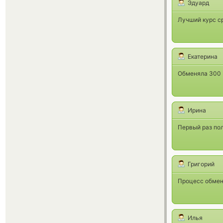
Эдуард
Лучший курс с
Екатерина
Обменяла 300 
Ирина
Первый раз пол
Григорий
Процесс обмен
Илья