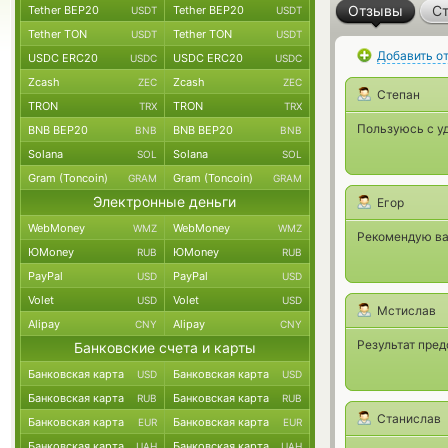
Отзывы
Ст
Tether BEP20
Tether BEP20
USDT
USDT
Tether TON
Tether TON
USDT
USDT
Добавить о
USDC ERC20
USDC ERC20
USDC
USDC
Zcash
Zcash
ZEC
ZEC
Степан
TRON
TRON
TRX
TRX
Пользуюсь с у
BNB BEP20
BNB BEP20
BNB
BNB
Solana
Solana
SOL
SOL
Gram (Toncoin)
Gram (Toncoin)
GRAM
GRAM
Электронные деньги
Егор
WebMoney
WebMoney
WMZ
WMZ
Рекомендую ва
ЮMoney
ЮMoney
RUB
RUB
PayPal
PayPal
USD
USD
Volet
Volet
USD
USD
Мстислав
Alipay
Alipay
CNY
CNY
Результат пре
Банковские счета и карты
Банковская карта
Банковская карта
USD
USD
Банковская карта
Банковская карта
RUB
RUB
Станислав
Банковская карта
Банковская карта
EUR
EUR
Банковская карта
Банковская карта
UAH
UAH