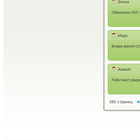
Элина
Обменяла 500 
Марк
Вчера менял U
Азамат
Работают увере
260 страниц: