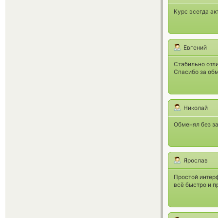
Курс всегда ак
Евгений
Стабильно отли
Спасибо за обм
Николай
Обменял без з
Ярослав
Простой интерф
всё быстро и п