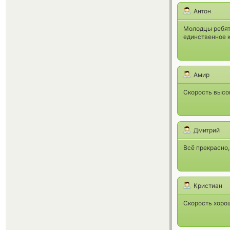
Антон
Молодцы ребята
единственное к
Амир
Скорость высок
Дмитрий
Всё прекрасно
Кристиан
Скорость хорош