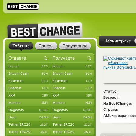
Мониторинг
Таблица
Список
Популярное
Bitcoin
Bitcoin
BTC
BTC
Bitcoin Cash
Bitcoin Cash
BCH
BCH
Ethereum
Ethereum
ETH
ETH
Litecoin
Litecoin
LTC
LTC
Статус:
XRP
XRP
XRP
XRP
Возраст:
Monero
Monero
XMR
XMR
На BestChange:
Страна:
Dogecoin
Dogecoin
DOGE
DOGE
AML-прозрачност
Dash
Dash
DASH
DASH
Tether ERC20
Tether ERC20
USDT
USDT
Tether TRC20
Tether TRC20
USDT
USDT