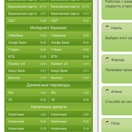
Работаю с вами
скорость и про
Банковская карта
Банковская карта
BYN
BYN
Банковская карта
Банковская карта
KZT
KZT
СБП
СБП
RUB
RUB
Интернет-банкинг
Наиль
Сбербанк
Сбербанк
RUB
RUB
Выбрал этот се
Альфа-Банк
Альфа-Банк
RUB
RUB
Т-Банк
Т-Банк
RUB
RUB
ВТБ
ВТБ
RUB
RUB
Фархад
Приват 24
Приват 24
UAH
UAH
Проверка прошл
Kaspi Bank
Kaspi Bank
KZT
KZT
Revolut
Revolut
EUR
EUR
Денежные переводы
Алина
WU
WU
USD
USD
ЗК
ЗК
RUB
RUB
Спасибо за чес
Наличные деньги
Наличные
Наличные
USD
USD
Наличные
Наличные
RUB
RUB
Пётр
Наличные
Наличные
EUR
EUR