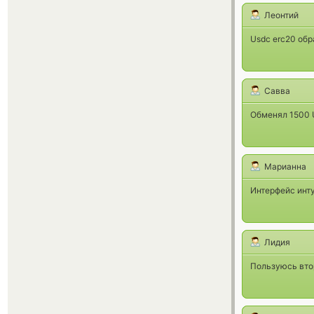
Леонтий
Usdc erc20 обр
Савва
Обменял 1500 
Марианна
Интерфейс инт
Лидия
Пользуюсь втор