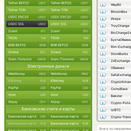
Tether BEP20
Tether BEP20
USDT
USDT
WayBit
Tether TON
Tether TON
USDT
USDT
BitcoinBox
USDC ERC20
USDC ERC20
USDC
USDC
Искра
USDC SOL
USDC SOL
USDC
USDC
TroyChange
Zcash
Zcash
ZEC
ZEC
BtcChange2
TRON
TRON
TRX
TRX
БухтаОбмен
BNB BEP20
BNB BEP20
BNB
BNB
Rim-Exchan
Solana
Solana
SOL
SOL
StoreBucks
Gram (Toncoin)
Gram (Toncoin)
GRAM
GRAM
24Exchange
Электронные деньги
Обменко
WebMoney
WebMoney
WMZ
WMZ
SafuExchang
ЮMoney
ЮMoney
RUB
RUB
CryptoXchan
PayPal
PayPal
USD
USD
CoinsBlack
Volet
Volet
USD
USD
Bakster
Alipay
Alipay
CNY
CNY
Crypto-Polis
Банковские счета и карты
IziBTC
Банковская карта
Банковская карта
USD
USD
Crypto-Trans
Банковская карта
Банковская карта
RUB
RUB
Всего по направле
Банковская карта
Банковская карта
EUR
EUR