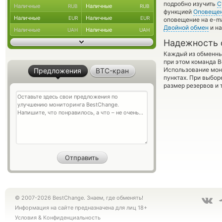
подробно изучить
С
Наличные
Наличные
RUB
RUB
функцией
Оповеще
Наличные
Наличные
EUR
EUR
оповещение на e-ma
Двойной обмен
и на
Наличные
Наличные
UAH
UAH
Надежность 
Каждый из обменны
при этом команда 
Использование мон
Предложения
BTC-кран
пунктах. При выбор
размер резервов и 
© 2007-2026 BestChange. Знаем, где обменять!
Информация на сайте предназначена для лиц 18+
Условия
&
Конфиденциальность