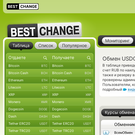
Мониторинг
Таблица
Список
Популярное
Обмен USDC
В таблице привед
Bitcoin
Bitcoin
BTC
BTC
счет RUB по наил
Bitcoin Cash
Bitcoin Cash
BCH
BCH
также и резерву в
проверены админ
Ethereum
Ethereum
ETH
ETH
Пользователям, к
Litecoin
Litecoin
LTC
LTC
подробный
вид
XRP
XRP
XRP
XRP
Monero
Monero
XMR
XMR
Dogecoin
Dogecoin
DOGE
DOGE
Курсы обмена
Dash
Dash
DASH
DASH
Tether ERC20
Tether ERC20
USDT
USDT
Обменни
Tether TRC20
Tether TRC20
USDT
USDT
ВсемОбмен