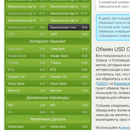
Суммарный резерв
Банковская карта
Банковская карта
Официальный курс
UAH
UAH
Банковская карта
Банковская карта
BYN
BYN
В целях противоде
Банковская карта
Банковская карта
KZT
KZT
обменные пункты п
В случае если тра
Банковский счет
Банковский счет
RUB
RUB
обменную операци
СБП
СБП
RUB
RUB
соблюдения требов
Интернет-банкинг
Обмен USD Co
Сбербанк
Сбербанк
RUB
RUB
Все показанные в с
Альфа-Банк
Альфа-Банк
RUB
RUB
→
Solana
Рублевый 
Т-Банк
Т-Банк
RUB
RUB
метки, которые ино
интересующего вас 
ВТБ
ВТБ
RUB
RUB
случилось так, что
Приват 24
Приват 24
UAH
UAH
же обратитесь к ег
(USDC)
на
Банковск
Kaspi Bank
Kaspi Bank
KZT
KZT
пункт обмена так и н
Revolut
Revolut
EUR
EUR
пожалуйста, опове
Денежные переводы
владельцем обменно
WU
WU
USD
USD
Спешим уведомить,
обнаружить более
ЗК
ЗК
RUB
RUB
никогда не меняли
Наличные деньги
мониторинга, прост
Наличные
Наличные
USD
USD
Используйте
Кальк