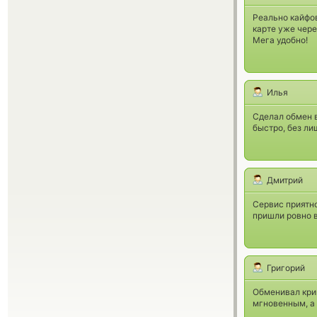
Реально кайфов
карте уже чере
Мега удобно!
Илья
Сделал обмен в
быстро, без ли
Дмитрий
Сервис приятно
пришли ровно в
Григорий
Обменивал кри
мгновенным, а 