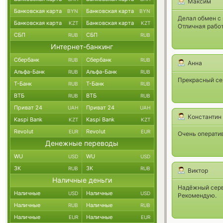
Максим
Банковская карта
Банковская карта
BYN
BYN
Делал обмен с 
Банковская карта
Банковская карта
KZT
KZT
Отличная работ
СБП
СБП
RUB
RUB
Интернет-банкинг
Сбербанк
Сбербанк
RUB
RUB
Анна
Альфа-Банк
Альфа-Банк
RUB
RUB
Прекрасный сер
Т-Банк
Т-Банк
RUB
RUB
ВТБ
ВТБ
RUB
RUB
Приват 24
Приват 24
UAH
UAH
Константин
Kaspi Bank
Kaspi Bank
KZT
KZT
Revolut
Revolut
EUR
EUR
Очень оператив
Денежные переводы
WU
WU
USD
USD
ЗК
ЗК
RUB
RUB
Виктор
Наличные деньги
Надёжный серв
Наличные
Наличные
USD
USD
Рекомендую.
Наличные
Наличные
RUB
RUB
Наличные
Наличные
EUR
EUR