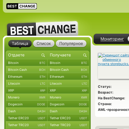
Мониторинг
Таблица
Список
Популярное
Bitcoin
Bitcoin
BTC
BTC
Bitcoin Cash
Bitcoin Cash
BCH
BCH
Ethereum
Ethereum
ETH
ETH
Litecoin
Litecoin
LTC
LTC
Статус:
XRP
XRP
XRP
XRP
Возраст:
Monero
Monero
XMR
XMR
На BestChange:
Страна:
Dogecoin
Dogecoin
DOGE
DOGE
AML-прозрачност
Dash
Dash
DASH
DASH
Tether ERC20
Tether ERC20
USDT
USDT
Tether TRC20
Tether TRC20
USDT
USDT