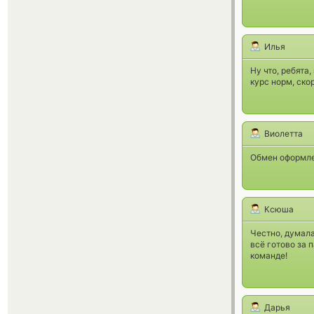
Илья
Ну что, ребята
курс норм, ско
Виолетта
Обмен оформле
Ксюша
Честно, думала
всё готово за 
команде!
Дарья