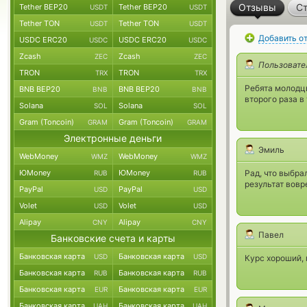
Отзывы
Ст
Tether BEP20
Tether BEP20
USDT
USDT
Tether TON
Tether TON
USDT
USDT
Добавить о
USDC ERC20
USDC ERC20
USDC
USDC
Zcash
Zcash
ZEC
ZEC
Пользовате
TRON
TRON
TRX
TRX
Ребята молодцы
BNB BEP20
BNB BEP20
BNB
BNB
второго раза в
Solana
Solana
SOL
SOL
Gram (Toncoin)
Gram (Toncoin)
GRAM
GRAM
Электронные деньги
Эмиль
WebMoney
WebMoney
WMZ
WMZ
ЮMoney
ЮMoney
Рад, что выбра
RUB
RUB
результат вовр
PayPal
PayPal
USD
USD
Volet
Volet
USD
USD
Alipay
Alipay
CNY
CNY
Павел
Банковские счета и карты
Банковская карта
Банковская карта
USD
USD
Курс хороший, 
Банковская карта
Банковская карта
RUB
RUB
Банковская карта
Банковская карта
EUR
EUR
Банковская карта
Банковская карта
UAH
UAH