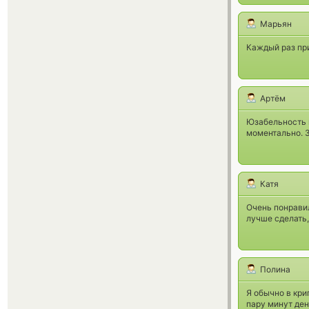
Марьян
Каждый раз при
Артём
Юзабельность н
моментально. З
Катя
Очень понрави
лучше сделать,
Полина
Я обычно в кри
пару минут ден