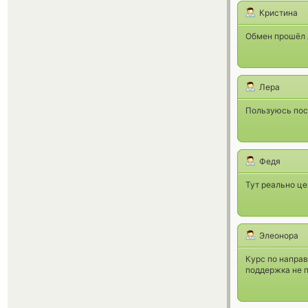
Кристина
Обмен прошёл л
Лера
Пользуюсь пост
Федя
Тут реально це
Элеонора
Курс по направ
поддержка не 