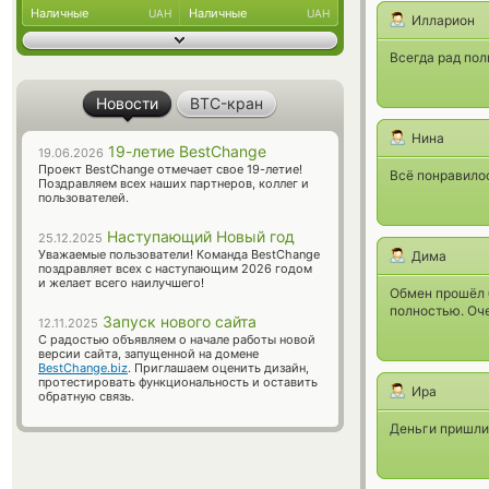
Наличные
Наличные
UAH
UAH
Илларион
Всегда рад пол
Новости
BTC-кран
Нина
19-летие BestChange
19.06.2026
Проект BestChange отмечает свое 19-летие!
Всё понравилос
Поздравляем всех наших партнеров, коллег и
пользователей.
Наступающий Новый год
25.12.2025
Уважаемые пользователи! Команда BestChange
Дима
поздравляет всех с наступающим 2026 годом
и желает всего наилучшего!
Обмен прошёл 
полностью. Оч
Запуск нового сайта
12.11.2025
С радостью объявляем о начале работы новой
версии сайта, запущенной на домене
BestChange.biz
. Приглашаем оценить дизайн,
протестировать функциональность и оставить
Ира
обратную связь.
Деньги пришли 