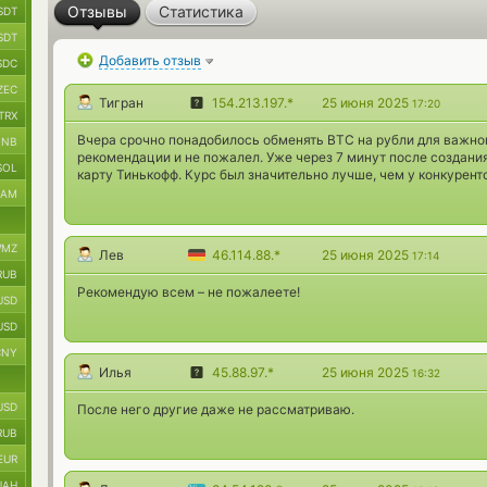
Отзывы
Статистика
SDT
SDT
Добавить отзыв
SDC
ZEC
Тигран
154.213.197.*
25 июня 2025
17:20
TRX
Вчера срочно понадобилось обменять BTC на рубли для важног
BNB
рекомендации и не пожалел. Уже через 7 минут после создани
SOL
карту Тинькофф. Курс был значительно лучше, чем у конкурент
RAM
MZ
Лев
46.114.88.*
25 июня 2025
17:14
RUB
Рекомендую всем – не пожалеете!
USD
USD
CNY
Илья
45.88.97.*
25 июня 2025
16:32
USD
После него другие даже не рассматриваю.
RUB
EUR
UAH