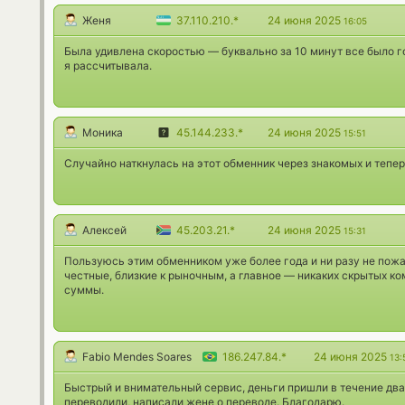
Женя
37.110.210.*
24 июня 2025
16:05
Была удивлена скоростью — буквально за 10 минут все было г
я рассчитывала.
Моника
45.144.233.*
24 июня 2025
15:51
Случайно наткнулась на этот обменник через знакомых и тепе
Алексей
45.203.21.*
24 июня 2025
15:31
Пользуюсь этим обменником уже более года и ни разу не пожа
честные, близкие к рыночным, а главное — никаких скрытых 
суммы.
Fabio Mendes Soares
186.247.84.*
24 июня 2025
13:
Быстрый и внимательный сервис, деньги пришли в течение два 
переводили, написали жене о переводе. Благодарю.