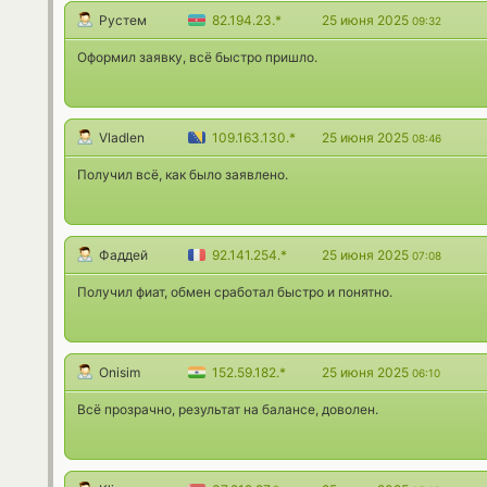
Рустем
82.194.23.*
25 июня 2025
09:32
Оформил заявку, всё быстро пришло.
Vladlen
109.163.130.*
25 июня 2025
08:46
Получил всё, как было заявлено.
Фаддей
92.141.254.*
25 июня 2025
07:08
Получил фиат, обмен сработал быстро и понятно.
Onisim
152.59.182.*
25 июня 2025
06:10
Всё прозрачно, результат на балансе, доволен.