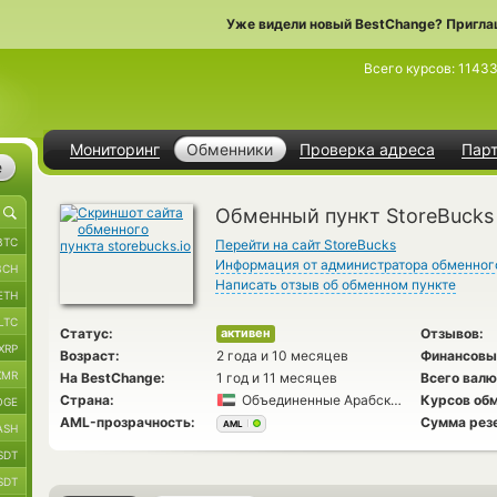
Уже видели новый BestChange? Пригла
Всего курсов:
1143
Мониторинг
Обменники
Проверка адреса
Пар
е
Обменный пункт StoreBucks
BTC
Перейти на сайт StoreBucks
Информация от администратора обменног
BCH
Написать отзыв об обменном пункте
ETH
LTC
Статус:
Отзывов:
активен
XRP
Возраст:
2 года и 10 месяцев
Финансовы
XMR
На BestChange:
1 год и 11 месяцев
Всего валю
Страна:
Объединенные Арабские Эмираты
Курсов обм
OGE
AML-прозрачность:
Сумма рез
AML
ASH
SDT
SDT