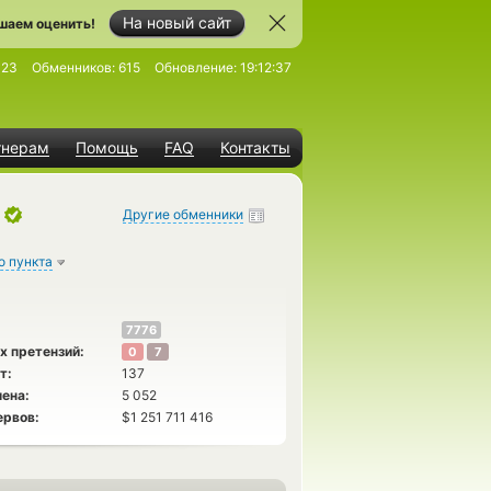
На новый сайт
шаем оценить!
323
Обменников:
615
Обновление:
19:12:37
тнерам
Помощь
FAQ
Контакты
Другие обменники
о пункта
7776
х претензий:
0
7
т:
137
ена:
5 052
ервов:
$1 251 711 416