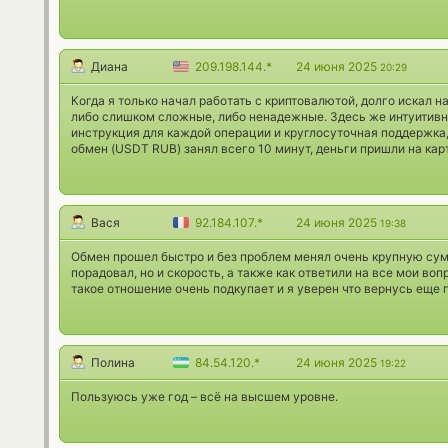
Диана
209.198.144.*
24 июня 2025
20:29
Когда я только начал работать с криптовалютой, долго искал
либо слишком сложные, либо ненадежные. Здесь же интуитивн
инструкция для каждой операции и круглосуточная поддержка,
обмен (USDT RUB) занял всего 10 минут, деньги пришли на кар
Вася
92.184.107.*
24 июня 2025
19:38
Обмен прошел быстро и без проблем менял очень крупную сумм
порадовал, но и скорость, а также как ответили на все мои воп
такое отношение очень подкупает и я уверен что вернусь еще 
Полина
84.54.120.*
24 июня 2025
19:22
Пользуюсь уже год – всё на высшем уровне.