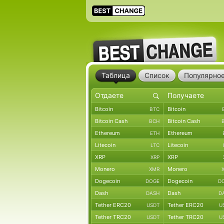
Таблица
Список
Популярно
Bitcoin
Bitcoin
BTC
Bitcoin Cash
Bitcoin Cash
BCH
Ethereum
Ethereum
ETH
Litecoin
Litecoin
LTC
XRP
XRP
XRP
Monero
Monero
XMR
Dogecoin
Dogecoin
DOGE
D
Dash
Dash
DASH
D
Tether ERC20
Tether ERC20
USDT
U
Tether TRC20
Tether TRC20
USDT
U