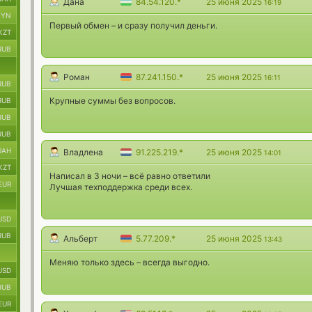
Дана
84.54.120.*
25 июня 2025
16:19
BYN
Первый обмен – и сразу получил деньги.
KZT
RUB
Роман
87.241.150.*
25 июня 2025
16:11
RUB
Крупные суммы без вопросов.
RUB
RUB
RUB
UAH
Владлена
91.225.219.*
25 июня 2025
14:01
KZT
Написал в 3 ночи – всё равно ответили
EUR
Лучшая техподдержка среди всех.
USD
RUB
Альберт
5.77.209.*
25 июня 2025
13:43
Меняю только здесь – всегда выгодно.
USD
RUB
EUR