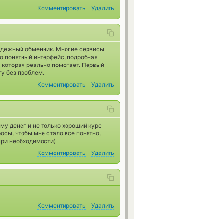
Комментировать
Удалить
 надежный обменник. Многие сервисы
о понятный интерфейс, подробная
 которая реально помогает. Первый
ту без проблем.
Комментировать
Удалить
у денег и не только хороший курс
росы, чтобы мне стало все понятно,
при необходимости)
Комментировать
Удалить
Комментировать
Удалить