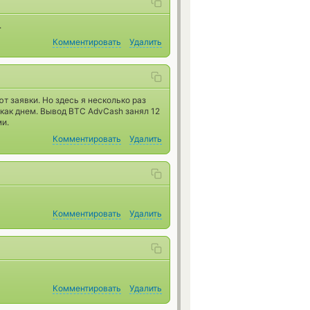
.
Комментировать
Удалить
 заявки. Но здесь я несколько раз
 как днем. Вывод BTC AdvCash занял 12
ми.
Комментировать
Удалить
Комментировать
Удалить
Комментировать
Удалить