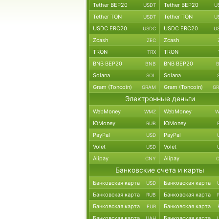
Tether BEP20
Tether BEP20
USDT
U
Tether TON
Tether TON
USDT
U
USDC ERC20
USDC ERC20
USDC
U
Zcash
Zcash
ZEC
TRON
TRON
TRX
BNB BEP20
BNB BEP20
BNB
Solana
Solana
SOL
Gram (Toncoin)
Gram (Toncoin)
GRAM
G
Электронные деньги
WebMoney
WebMoney
WMZ
W
ЮMoney
ЮMoney
RUB
PayPal
PayPal
USD
Volet
Volet
USD
Alipay
Alipay
CNY
Банковские счета и карты
Банковская карта
Банковская карта
USD
Банковская карта
Банковская карта
RUB
Банковская карта
Банковская карта
EUR
Банковская карта
Банковская карта
UAH