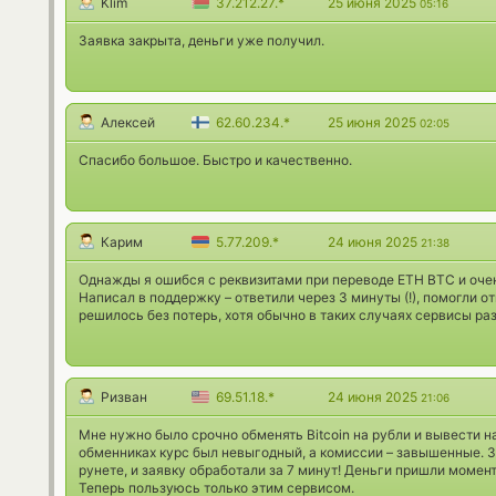
Klim
37.212.27.*
25 июня 2025
05:16
Заявка закрыта, деньги уже получил.
Алексей
62.60.234.*
25 июня 2025
02:05
Спасибо большое. Быстро и качественно.
Карим
5.77.209.*
24 июня 2025
21:38
Однажды я ошибся с реквизитами при переводе ETH BTC и очен
Написал в поддержку – ответили через 3 минуты (!), помогли о
решилось без потерь, хотя обычно в таких случаях сервисы ра
Ризван
69.51.18.*
24 июня 2025
21:06
Мне нужно было срочно обменять Bitcoin на рубли и вывести на
обменниках курс был невыгодный, а комиссии – завышенные. 
рунете, и заявку обработали за 7 минут! Деньги пришли момен
Теперь пользуюсь только этим сервисом.