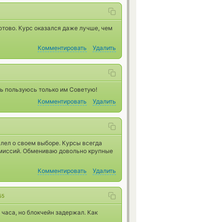
отово. Курс оказался даже лучше, чем
Комментировать
Удалить
рь пользуюсь только им Советую!
Комментировать
Удалить
лел о своем выборе. Курсы всегда
комиссий. Обмениваю довольно крупные
Комментировать
Удалить
55
часа, но блокчейн задержал. Как