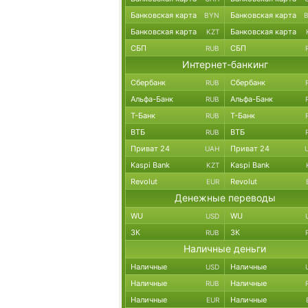
Банковская карта
Банковская карта
BYN
Банковская карта
Банковская карта
KZT
СБП
СБП
RUB
Интернет-банкинг
Сбербанк
Сбербанк
RUB
Альфа-Банк
Альфа-Банк
RUB
Т-Банк
Т-Банк
RUB
ВТБ
ВТБ
RUB
Приват 24
Приват 24
UAH
Kaspi Bank
Kaspi Bank
KZT
Revolut
Revolut
EUR
Денежные переводы
WU
WU
USD
ЗК
ЗК
RUB
Наличные деньги
Наличные
Наличные
USD
Наличные
Наличные
RUB
Наличные
Наличные
EUR