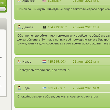
Христоф
69.51.18.*
25 июня 2025
12:27
UAH
Обмен за 3 минуты! Никогда не видел такого быстрого сервиса
Данила
154.213.193.*
25 июня 2025
12:17
Обычно ночью обменники тормозят или вообще не обрабатывают
делал обмены в 3–4 часа ночи, и всё проходило так же быстро,
минут, хотя на других сервисах в это время можно ждать часа
ge
Назар
185.245.107.*
25 июня 2025
12:11
Пользуюсь второй раз, всё отлично.
й
ь
Лада
109.242.88.*
25 июня 2025
10:21
Спокойно закрыла обмен, результат совпал с расчётом.