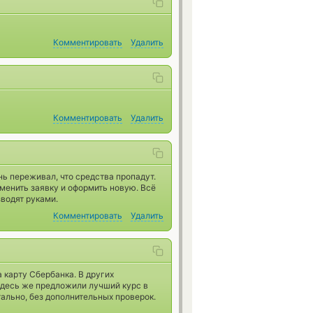
Комментировать
Удалить
Комментировать
Удалить
ь переживал, что средства пропадут.
тменить заявку и оформить новую. Всё
зводят руками.
Комментировать
Удалить
 карту Сбербанка. В других
Здесь же предложили лучший курс в
тально, без дополнительных проверок.