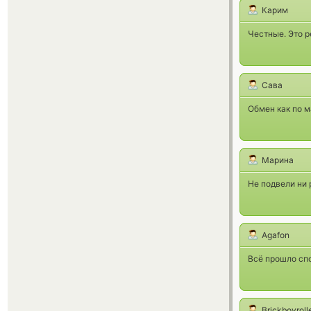
Карим
Честные. Это р
Сава
Обмен как по м
Марина
Не подвели ни 
Agafon
Всё прошло спо
Brickboyroll