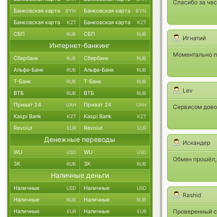
Спасибо за чес
Банковская карта
Банковская карта
BYN
BYN
Банковская карта
Банковская карта
KZT
KZT
СБП
СБП
RUB
RUB
Игнатий
Интернет-банкинг
Моментально п
Сбербанк
Сбербанк
RUB
RUB
Альфа-Банк
Альфа-Банк
RUB
RUB
Т-Банк
Т-Банк
RUB
RUB
Lev
ВТБ
ВТБ
RUB
RUB
Приват 24
Приват 24
UAH
UAH
Сервисом довол
Kaspi Bank
Kaspi Bank
KZT
KZT
Revolut
Revolut
EUR
EUR
Денежные переводы
Искандер
WU
WU
USD
USD
Обмен прошёл, 
ЗК
ЗК
RUB
RUB
Наличные деньги
Наличные
Наличные
USD
USD
Rashid
Наличные
Наличные
RUB
RUB
Наличные
Наличные
Проверенный се
EUR
EUR