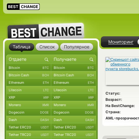
Мониторинг
Таблица
Список
Популярное
Bitcoin
Bitcoin
BTC
BTC
Bitcoin Cash
Bitcoin Cash
BCH
BCH
Ethereum
Ethereum
ETH
ETH
Litecoin
Litecoin
LTC
LTC
Статус:
XRP
XRP
XRP
XRP
Возраст:
Monero
Monero
XMR
XMR
На BestChange:
Страна:
Dogecoin
Dogecoin
DOGE
DOGE
AML-прозрачност
Dash
Dash
DASH
DASH
Tether ERC20
Tether ERC20
USDT
USDT
Tether TRC20
Tether TRC20
USDT
USDT