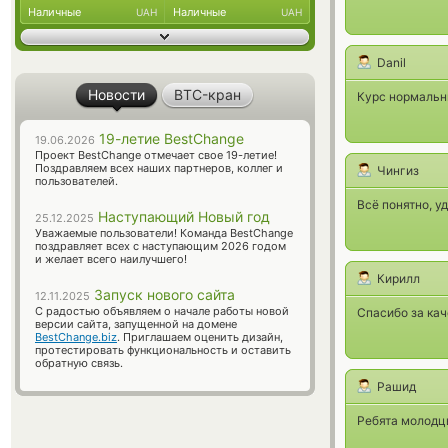
Наличные
Наличные
UAH
UAH
Danil
Новости
BTC-кран
Курс нормальны
19-летие BestChange
19.06.2026
Проект BestChange отмечает свое 19-летие!
Поздравляем всех наших партнеров, коллег и
Чингиз
пользователей.
Всё понятно, у
Наступающий Новый год
25.12.2025
Уважаемые пользователи! Команда BestChange
поздравляет всех с наступающим 2026 годом
и желает всего наилучшего!
Кирилл
Запуск нового сайта
12.11.2025
С радостью объявляем о начале работы новой
Спасибо за кач
версии сайта, запущенной на домене
BestChange.biz
. Приглашаем оценить дизайн,
протестировать функциональность и оставить
обратную связь.
Рашид
Ребята молодц