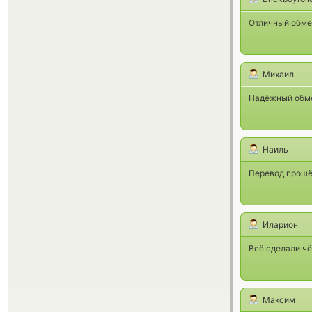
Отличный обме
Михаил
Надёжный обмен
Наиль
Перевод прошё
Иларион
Всё сделали чё
Максим