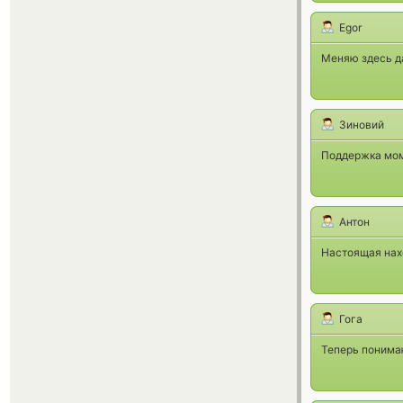
Egor
Меняю здесь да
Зиновий
Поддержка мом
Антон
Настоящая нахо
Гога
Теперь понимаю