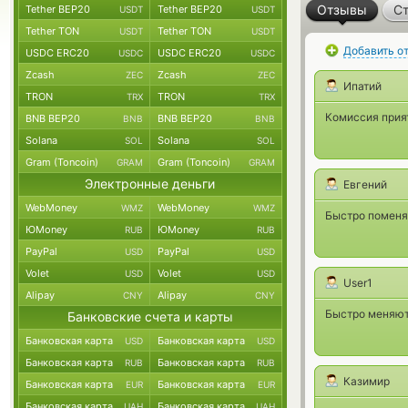
Отзывы
Ст
Tether BEP20
Tether BEP20
USDT
USDT
Tether TON
Tether TON
USDT
USDT
Добавить о
USDC ERC20
USDC ERC20
USDC
USDC
Zcash
Zcash
ZEC
ZEC
Ипатий
TRON
TRON
TRX
TRX
Комиссия прият
BNB BEP20
BNB BEP20
BNB
BNB
Solana
Solana
SOL
SOL
Gram (Toncoin)
Gram (Toncoin)
GRAM
GRAM
Электронные деньги
Евгений
WebMoney
WebMoney
WMZ
WMZ
Быстро поменя
ЮMoney
ЮMoney
RUB
RUB
PayPal
PayPal
USD
USD
Volet
Volet
USD
USD
User1
Alipay
Alipay
CNY
CNY
Быстро меняют,
Банковские счета и карты
Банковская карта
Банковская карта
USD
USD
Банковская карта
Банковская карта
RUB
RUB
Казимир
Банковская карта
Банковская карта
EUR
EUR
Банковская карта
Банковская карта
UAH
UAH