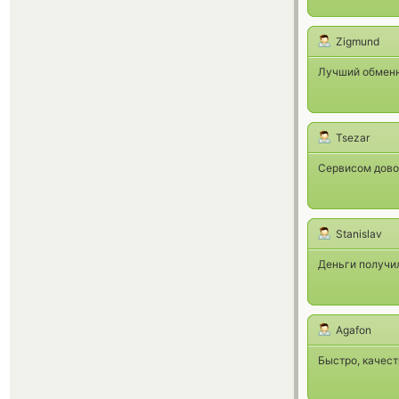
Zigmund
Лучший обменн
Tsezar
Сервисом дово
Stanislav
Деньги получи
Agafon
Быстро, качест