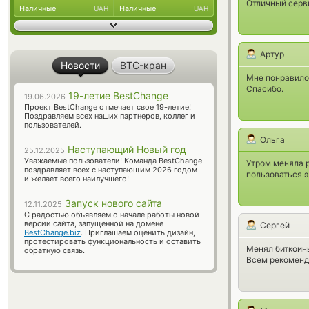
Отличный серв
Наличные
Наличные
UAH
UAH
Артур
Новости
BTC-кран
Мне понравилос
Спасибо.
19-летие BestChange
19.06.2026
Проект BestChange отмечает свое 19-летие!
Поздравляем всех наших партнеров, коллег и
пользователей.
Ольга
Наступающий Новый год
25.12.2025
Уважаемые пользователи! Команда BestChange
Утром меняла p
поздравляет всех с наступающим 2026 годом
пользоваться 
и желает всего наилучшего!
Запуск нового сайта
12.11.2025
С радостью объявляем о начале работы новой
версии сайта, запущенной на домене
Сергей
BestChange.biz
. Приглашаем оценить дизайн,
протестировать функциональность и оставить
Менял биткоины
обратную связь.
Всем рекоменд