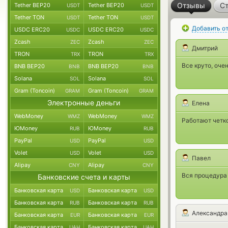
Отзывы
Ст
Tether BEP20
Tether BEP20
USDT
USDT
Tether TON
Tether TON
USDT
USDT
Добавить о
USDC ERC20
USDC ERC20
USDC
USDC
Zcash
Zcash
ZEC
ZEC
Дмитрий
TRON
TRON
TRX
TRX
Все круто, оче
BNB BEP20
BNB BEP20
BNB
BNB
Solana
Solana
SOL
SOL
Gram (Toncoin)
Gram (Toncoin)
GRAM
GRAM
Электронные деньги
Елена
WebMoney
WebMoney
WMZ
WMZ
Работают четко
ЮMoney
ЮMoney
RUB
RUB
PayPal
PayPal
USD
USD
Volet
Volet
USD
USD
Павел
Alipay
Alipay
CNY
CNY
Вся процедура
Банковские счета и карты
Банковская карта
Банковская карта
USD
USD
Банковская карта
Банковская карта
RUB
RUB
Александра
Банковская карта
Банковская карта
EUR
EUR
Банковская карта
Банковская карта
UAH
UAH