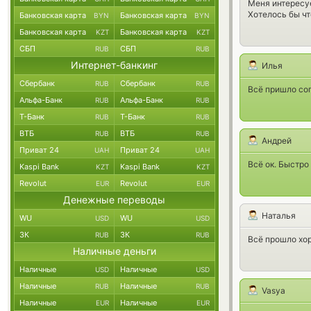
Меня интересуе
Хотелось бы чт
Банковская карта
Банковская карта
BYN
BYN
Банковская карта
Банковская карта
KZT
KZT
СБП
СБП
RUB
RUB
Интернет-банкинг
Илья
Сбербанк
Сбербанк
RUB
RUB
Всё пришло сог
Альфа-Банк
Альфа-Банк
RUB
RUB
Т-Банк
Т-Банк
RUB
RUB
ВТБ
ВТБ
RUB
RUB
Андрей
Приват 24
Приват 24
UAH
UAH
Всё ок. Быстро
Kaspi Bank
Kaspi Bank
KZT
KZT
Revolut
Revolut
EUR
EUR
Денежные переводы
Наталья
WU
WU
USD
USD
ЗК
ЗК
RUB
RUB
Всё прошло хор
Наличные деньги
Наличные
Наличные
USD
USD
Наличные
Наличные
RUB
RUB
Vasya
Наличные
Наличные
EUR
EUR