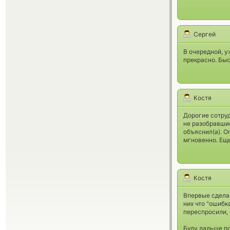
Сергей
В очередной, у
прекрасно. Быс
Костя
Дорогие сотруд
не разобравшис
объяснил(а). О
мгновенно. Еще
Костя
Впервые сделал
них что "ошибк
переспросили, 
Буду дальше п