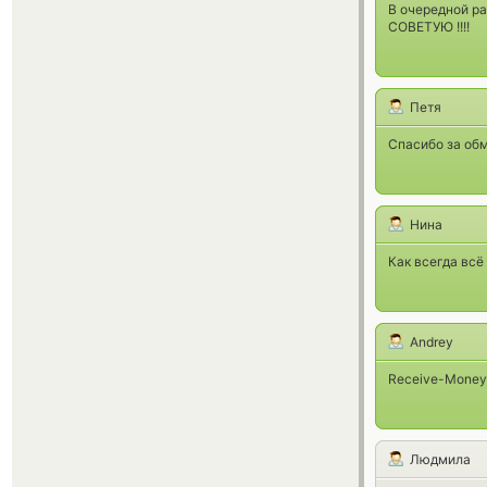
В очередной ра
СОВЕТУЮ !!!!
Петя
Спасибо за об
Нина
Как всегда всё
Andrey
Receive-Money
Людмила