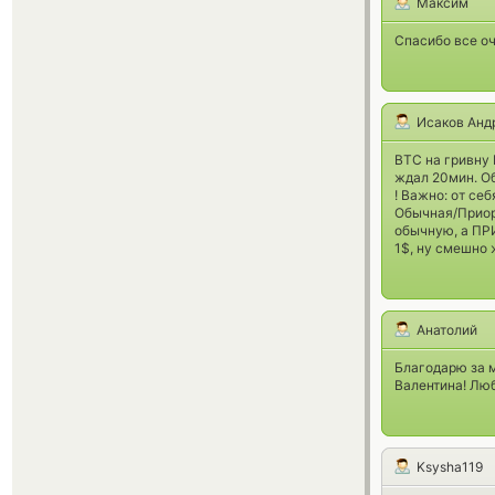
Максим
Спасибо все оч
Исаков Анд
BTC на гривну 
ждал 20мин. О
! Важно: от се
Обычная/Приори
обычную, а ПРИ
1$, ну смешно ж
Анатолий
Благодарю за 
Валентина! Люб
Ksysha119