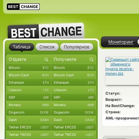
Мониторинг
Таблица
Список
Популярное
Bitcoin
Bitcoin
BTC
BTC
Bitcoin Cash
Bitcoin Cash
BCH
BCH
Ethereum
Ethereum
ETH
ETH
Litecoin
Litecoin
LTC
LTC
Статус:
XRP
XRP
XRP
XRP
Возраст:
Monero
Monero
XMR
XMR
На BestChange:
Страна:
Dogecoin
Dogecoin
DOGE
DOGE
AML-прозрачност
Dash
Dash
DASH
DASH
Tether ERC20
Tether ERC20
USDT
USDT
Tether TRC20
Tether TRC20
USDT
USDT