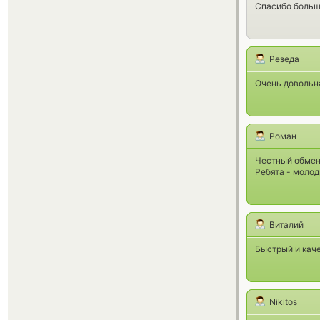
Спасибо большо
Резеда
Очень довольн
Роман
Честный обменн
Ребята - моло
Виталий
Быстрый и кач
Nikitos