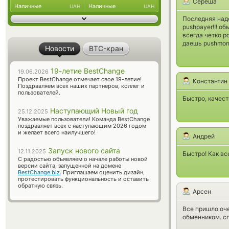
Сереша
Наличные
Наличные
UAH
UAH
Последняя наде
pushpayer!!! о
всегда четко ро
даешь pushmone
Новости
BTC-кран
19-летие BestChange
19.06.2026
Проект BestChange отмечает свое 19-летие!
Константин
Поздравляем всех наших партнеров, коллег и
пользователей.
Быстро, качест
Наступающий Новый год
25.12.2025
Уважаемые пользователи! Команда BestChange
поздравляет всех с наступающим 2026 годом
и желает всего наилучшего!
Андрей
Запуск нового сайта
12.11.2025
Быстро! Как вс
С радостью объявляем о начале работы новой
версии сайта, запущенной на домене
BestChange.biz
. Приглашаем оценить дизайн,
протестировать функциональность и оставить
обратную связь.
Арсен
Все пришло оче
обменником. с