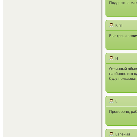
Поддержка макс
Kirill
Быстро, и вели
H
Отличный обме
наиболее выго
буду пользова
E
Проверено, раб
Евгений