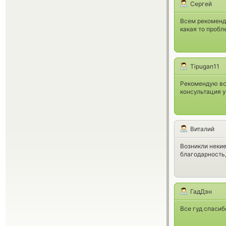
Сергей
Всем рекоменду
какая то пробл
Tipugan11
Рекомендую вс
консультация у
Виталий
Возникли неки
благодарность,
ГадДэн
Все гуд спасибо