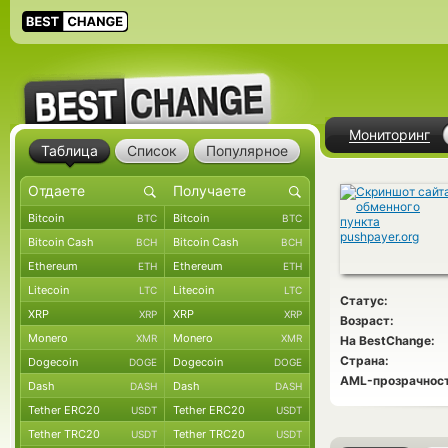
Мониторинг
Таблица
Список
Популярное
Bitcoin
Bitcoin
BTC
BTC
Bitcoin Cash
Bitcoin Cash
BCH
BCH
Ethereum
Ethereum
ETH
ETH
Litecoin
Litecoin
LTC
LTC
Статус:
XRP
XRP
XRP
XRP
Возраст:
Monero
Monero
XMR
XMR
На BestChange:
Страна:
Dogecoin
Dogecoin
DOGE
DOGE
AML-прозрачност
Dash
Dash
DASH
DASH
Tether ERC20
Tether ERC20
USDT
USDT
Tether TRC20
Tether TRC20
USDT
USDT