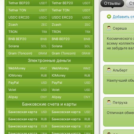
Отзывы
Ст
Tether BEP20
Tether BEP20
USDT
USDT
Tether TON
Tether TON
USDT
USDT
Добавить о
USDC ERC20
USDC ERC20
USDC
USDC
Zcash
Zcash
ZEC
ZEC
Сереша
TRON
TRON
TRX
TRX
Космического з
BNB BEP20
BNB BEP20
BNB
BNB
всему коллекти
Solana
Solana
SOL
SOL
не забудьте ва
Gram (Toncoin)
Gram (Toncoin)
GRAM
GRAM
Электронные деньги
WebMoney
WebMoney
WMZ
WMZ
Альберт
ЮMoney
ЮMoney
RUB
RUB
Наилучший обме
PayPal
PayPal
USD
USD
Volet
Volet
USD
USD
Alipay
Alipay
CNY
CNY
Петруха
Банковские счета и карты
Банковская карта
Банковская карта
USD
USD
Отличная обме
Банковская карта
Банковская карта
RUB
RUB
Банковская карта
Банковская карта
EUR
EUR
Банковская карта
Банковская карта
UAH
UAH