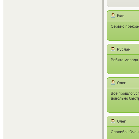
IVan
Сервис прекрас
Руслан
Ребята молодцы
Олег
Все прошло усп
довольно быст
Олег
Спасибо ! Очен