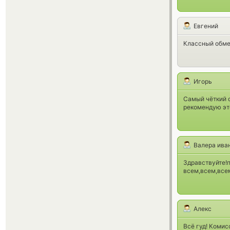
Евгений
Классный обмен
Игорь
Самый чёткий 
рекомендую это
Валера ива
Здравствуйте!
всем,всем,всем
Алекс
Всё гуд! Комис