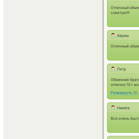
Отличный обмен
советую!!!
Аврам
Отличный обме
Петр
Обменник братц
отлично 10+ вс
Развернуть
(
1
)
Никита
Все очень быст