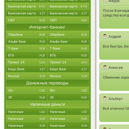
Фёдор
Банковская карта
Банковская карта
BYN
BYN
После 8 вечера
Банковская карта
Банковская карта
KZT
KZT
средства всегда
СБП
СБП
RUB
RUB
Интернет-банкинг
Сбербанк
Сбербанк
RUB
RUB
Андрей
Альфа-Банк
Альфа-Банк
RUB
RUB
Все быстро. Бе
Т-Банк
Т-Банк
RUB
RUB
ВТБ
ВТБ
RUB
RUB
Приват 24
Приват 24
UAH
UAH
Алексей
Kaspi Bank
Kaspi Bank
KZT
KZT
Revolut
Revolut
EUR
EUR
Обменник хоро
Денежные переводы
WU
WU
USD
USD
ЗК
ЗК
RUB
RUB
Альберт
Наличные деньги
Всё отлично! О
Наличные
Наличные
USD
USD
Наличные
Наличные
RUB
RUB
Наличные
Наличные
EUR
EUR