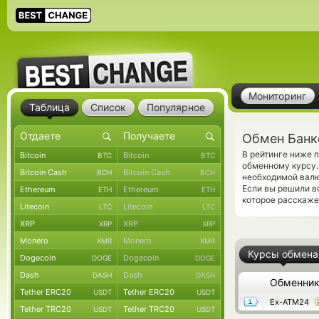
Мониторинг
Таблица
Список
Популярное
Обмен Банк
В рейтинге ниже 
Bitcoin
Bitcoin
BTC
BTC
обменному курсу.
Bitcoin Cash
Bitcoin Cash
BCH
BCH
необходимой валю
Если вы решили в
Ethereum
Ethereum
ETH
ETH
которое расскаже
Litecoin
Litecoin
LTC
LTC
XRP
XRP
XRP
XRP
Monero
Monero
XMR
XMR
Курсы обмена
Dogecoin
Dogecoin
DOGE
DOGE
Dash
Dash
DASH
DASH
Обменни
Tether ERC20
Tether ERC20
USDT
USDT
Ex-ATM24
Tether TRC20
Tether TRC20
USDT
USDT