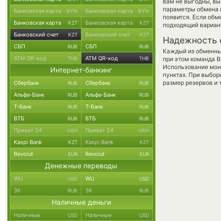
вам не выгодны, в
параметры обмена и
Банковская карта
Банковская карта
BYN
BYN
появится. Если обм
Банковская карта
Банковская карта
KZT
KZT
подходящий вариан
Банковский счет
Банковский счет
KZT
KZT
Надежность 
СБП
СБП
RUB
RUB
Каждый из обменны
ATM QR-код
ATM QR-код
THB
THB
при этом команда 
Использование мон
Интернет-банкинг
пунктах. При выбор
размер резервов и 
Сбербанк
Сбербанк
RUB
RUB
Альфа-Банк
Альфа-Банк
RUB
RUB
Т-Банк
Т-Банк
RUB
RUB
ВТБ
ВТБ
RUB
RUB
Приват 24
Приват 24
UAH
UAH
Kaspi Bank
Kaspi Bank
KZT
KZT
Revolut
Revolut
EUR
EUR
Денежные переводы
WU
WU
USD
USD
ЗК
ЗК
RUB
RUB
Наличные деньги
Наличные
Наличные
USD
USD