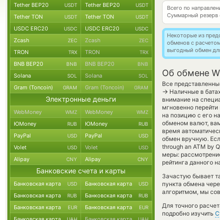
Tether BEP20
Tether BEP20
USDT
USDT
Всего по направле
Суммарный резерв
Tether TON
Tether TON
USDT
USDT
USDC ERC20
USDC ERC20
USDC
USDC
Некоторые из пред
Zcash
Zcash
ZEC
ZEC
обменов с расчето
выгодный обмен дл
TRON
TRON
TRX
TRX
BNB BEP20
BNB BEP20
BNB
BNB
Об обмене Wi
Solana
Solana
SOL
SOL
Все представленные
Gram (Toncoin)
Gram (Toncoin)
GRAM
GRAM
→
Наличные в батах
Электронные деньги
внимание на специа
мгновенно перейти 
WebMoney
WebMoney
WMZ
WMZ
на позицию с его н
обменом валют, вам
ЮMoney
ЮMoney
RUB
RUB
время автоматиче
PayPal
PayPal
USD
USD
обмен вручную. Если
through an ATM by 
Volet
Volet
USD
USD
меры: рассмотрение
Alipay
Alipay
CNY
CNY
рейтинга данного н
Банковские счета и карты
Зачастую бывает та
Банковская карта
Банковская карта
пункта обмена чере
USD
USD
алгоритмом, мы сов
Банковская карта
Банковская карта
RUB
RUB
Для точного расчет
Банковская карта
Банковская карта
EUR
EUR
подробно изучить
С
Банковская карта
Банковская карта
UAH
UAH