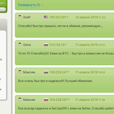
UAH
Развернуть
(
1
)
Greff
197.231.221.*
12 апреля 2019
17:23
Спасибо! быстро пришло, легок в обмене, рекомендую...
Gena
212.124.19.*
11 апреля 2019
23:51
10 из 10 Спасибо)))С Киви на ВТС - быстро и комиссия не боль
ge
Максим
109.229.247.*
11 апреля 2019
19:52
й
Все очень быстро и надежно!!! Лучший обменник.
ь
Максим
109.229.247.*
11 апреля 2019
11:39
Как всегда надежно и бистро!!!!!! с киви на битки. Спасибо ребят!