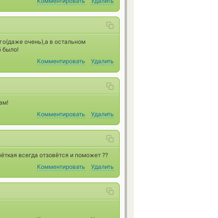
Комментировать
Удалить
лго(даже очень),а в остальном
 было!
Комментировать
Удалить
ам!
Комментировать
Удалить
ёткая всегда отзовётся и поможет ??
Комментировать
Удалить