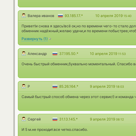
Валера иванов
93.185.17.*
10 апреля 2019
15:40
Привет!и снова я здесь!всё ок,но по времени чего-то стало до
обменник надёжный,желаю удачи,и по времени побыстрее,чтоб
Развернуть
(
1
)
Александр
37.195.50.*
10 апреля 2019
11:53
Очень быстрый обменник,буквально моментальный. Спасибо в
Р
85.26.164.*
9 апреля 2019
18:03
Самый быстрый способ обмена через этот сервис!) и команда ч
Сергей
31.13.145.*
9 апреля 2019
06:12
И 5 м.не проходит.все четко.спасибо.