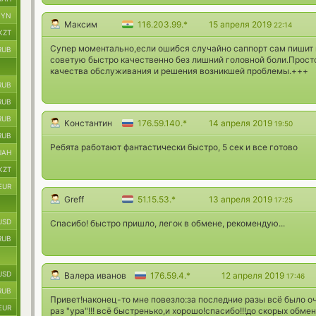
BYN
Максим
116.203.99.*
15 апреля 2019
22:14
KZT
Супер моментально,если ошибся случайно саппорт сам пишит на
RUB
советую быстро качественно без лишний головной боли.Просто
качества обслуживания и решения возникшей проблемы.+++
RUB
RUB
RUB
Константин
176.59.140.*
14 апреля 2019
19:50
RUB
Ребята работают фантастически быстро, 5 сек и все готово
UAH
KZT
EUR
Greff
51.15.53.*
13 апреля 2019
17:25
USD
Спасибо! быстро пришло, легок в обмене, рекомендую...
RUB
USD
Валера иванов
176.59.4.*
12 апреля 2019
17:46
RUB
Привет!наконец-то мне повезло:за последние разы всё было оче
EUR
раз "ура"!!! всё быстренько,и хорошо!спасибо!!!до скорых обмен