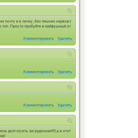
 почту и в личку, без лишних нервов:)
 топ .Просто пробуйте и кайфушный от
Комментировать
Удалить
Комментировать
Удалить
Комментировать
Удалить
нь долго(сеть загруденная!!!),а в этот
ов!