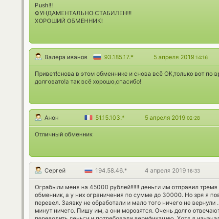
Push!!!
ФУНДАМЕНТАЛЬНО СТАБИЛЕН!!!
ХОРОШИЙ ОБМЕННИК!
Валера иванов
93.185.17.*
5 апреля 2019
14:16
Привет!снова в этом обменнике и снова всё ОК,только вот по 
долговато!а так всё хорошо,спасибо!
Анон
51.15.103.*
5 апреля 2019
02:28
Отличный обменник
Сергей
194.58.46.*
4 апреля 2019
16:33
Ограбыли меня на 45000 рублей!!!!!! деньги им отправил тремя
обменник, а у них ограничения по сумме до 30000. Но зря я п
перевел. Заявку не обработали и мало того ничего не вернули .
минут ничего. Пишу им, а они морозятся. Очень долго отвечают
переводить деньги и потребовали верификацию. Хотя я изначал