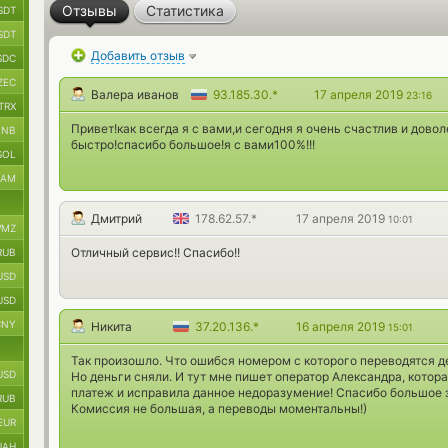
Отзывы
Статистика
SDT
SDT
Добавить отзыв
SDC
ZEC
Валера иванов
93.185.30.*
17 апреля 2019
23:16
TRX
Привет!как всегда я с вами,и сегодня я очень счастлив и довол
BNB
быстро!спасибо большое!я с вами100%!!!
SOL
RAM
Дмитрий
178.62.57.*
17 апреля 2019
10:01
MZ
Отличный сервис!! Спасибо!!
RUB
USD
USD
CNY
Никита
37.20.136.*
16 апреля 2019
15:01
Так произошло. Что ошибся номером с которого переводятся д
USD
Но деньги сняли. И тут мне пишет оператор Александра, котор
платеж и исправила данное недоразумение! Спасибо большое з
RUB
Комиссия не большая, а переводы моментальны!)
EUR
UAH