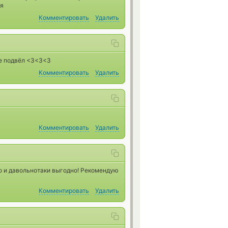
ия
Комментировать
Удалить
не подвёл <3<3<3
Комментировать
Удалить
Комментировать
Удалить
тро и давольнотаки выгодно! Рекомендую
Комментировать
Удалить