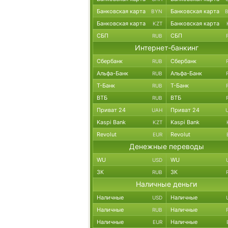
Банковская карта
Банковская карта
BYN
Банковская карта
Банковская карта
KZT
СБП
СБП
RUB
Интернет-банкинг
Сбербанк
Сбербанк
RUB
Альфа-Банк
Альфа-Банк
RUB
Т-Банк
Т-Банк
RUB
ВТБ
ВТБ
RUB
Приват 24
Приват 24
UAH
Kaspi Bank
Kaspi Bank
KZT
Revolut
Revolut
EUR
Денежные переводы
WU
WU
USD
ЗК
ЗК
RUB
Наличные деньги
Наличные
Наличные
USD
Наличные
Наличные
RUB
Наличные
Наличные
EUR