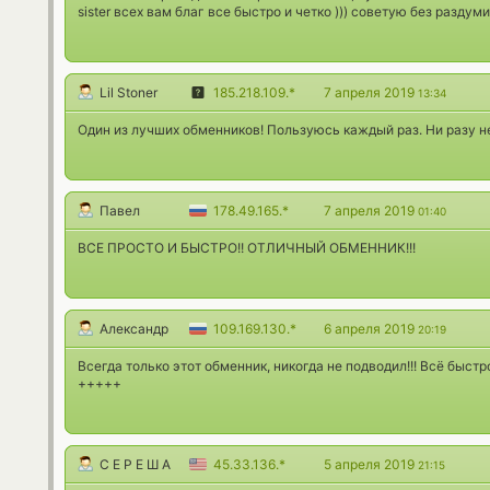
sister всех вам благ все быстро и четко ))) советую без раздум
Lil Stoner
185.218.109.*
7 апреля 2019
13:34
Один из лучших обменников! Пользуюсь каждый раз. Ни разу 
Павел
178.49.165.*
7 апреля 2019
01:40
ВСЕ ПРОСТО И БЫСТРО!! ОТЛИЧНЫЙ ОБМЕННИК!!!
Александр
109.169.130.*
6 апреля 2019
20:19
Всегда только этот обменник, никогда не подводил!!! Всё быс
+++++
С Е Р Е Ш А
45.33.136.*
5 апреля 2019
21:15