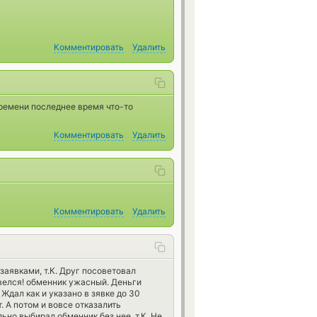
Комментировать
Удалить
времени последнее время что-то
Комментировать
Удалить
Комментировать
Удалить
 заявками, т.К. Друг посоветовал
овелся! обменник ужасный. Деньги
 Ждал как и указано в зявке до 30
. А потом и вовсе отказалить
ьно выбирал обменник без нее, т.К. Не