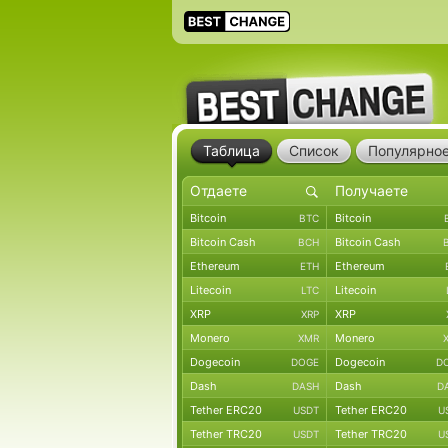
Таблица
Список
Популярно
Bitcoin
Bitcoin
BTC
Bitcoin Cash
Bitcoin Cash
BCH
Ethereum
Ethereum
ETH
Litecoin
Litecoin
LTC
XRP
XRP
XRP
Monero
Monero
XMR
Dogecoin
Dogecoin
DOGE
D
Dash
Dash
DASH
D
Tether ERC20
Tether ERC20
USDT
U
Tether TRC20
Tether TRC20
USDT
U