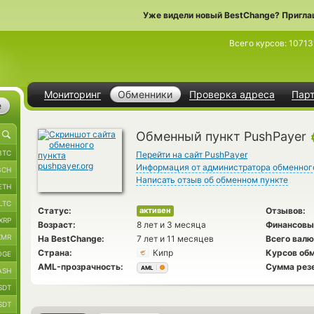
Уже видели новый BestChange? Пригла
Всего курсов:
10713
Мониторинг
Обменники
Проверка адреса
Пар
е
Обменный пункт PushPayer
BTC
Перейти на сайт PushPayer
Информация от администратора обменног
BCH
Написать отзыв об обменном пункте
ETH
LTC
Статус:
Отзывов:
активен
XRP
Возраст:
8 лет и 3 месяца
Финансовы
XMR
На BestChange:
7 лет и 11 месяцев
Всего валю
Страна:
Кипр
Курсов обм
OGE
AML-прозрачность:
Сумма рез
AML
ASH
SDT
SDT