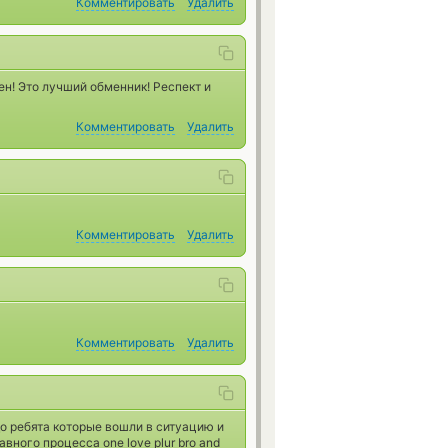
Комментировать
Удалить
ен! Это лучший обменник! Респект и
Комментировать
Удалить
Комментировать
Удалить
Комментировать
Удалить
удо ребята которые вошли в ситуацию и
вного процесса one love plur bro and