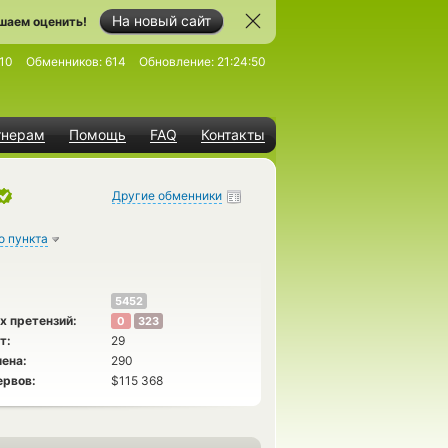
На новый сайт
шаем оценить!
10
Обменников:
614
Обновление:
21:24:50
тнерам
Помощь
FAQ
Контакты
Другие обменники
о пункта
5452
х претензий:
0
323
т:
29
ена:
290
ервов:
$115 368