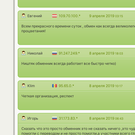
Евгений
109.70.100.*
9 апреля 2019
03:15
Всем прекрасного времени суток , обмен как всегда великолеп
процветания!
Николай
91.247.249.*
8 апреля 2019
18:03
Ништяк обменник всегда работает все быстро четко)
Klim
95.65.0.*
8 апреля 2019
10:17
Четкая организация, респект
Игорь
31.173.83.*
8 апреля 2019
06:43
Сказать что это просто обменник это не сказать ничего ,это ч
помогли с переводом и не просто помогли,а участники всего гла