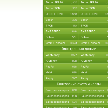
Tether BEP20
Tether BEP20
USDT
U
Tether TON
Tether TON
USDT
U
USDC ERC20
USDC ERC20
USDC
U
Zcash
Zcash
ZEC
TRON
TRON
TRX
BNB BEP20
BNB BEP20
BNB
Solana
Solana
SOL
Gram (Toncoin)
Gram (Toncoin)
GRAM
G
Электронные деньги
WebMoney
WebMoney
WMZ
W
ЮMoney
ЮMoney
RUB
PayPal
PayPal
USD
Volet
Volet
USD
Alipay
Alipay
CNY
Банковские счета и карты
Банковская карта
Банковская карта
USD
Банковская карта
Банковская карта
RUB
Банковская карта
Банковская карта
EUR
Банковская карта
Банковская карта
UAH