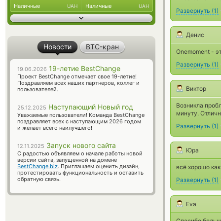
Наличные
Наличные
UAH
UAH
Развернуть
(
1
)
Денис
Новости
BTC-кран
Onemoment - э
Развернуть
(
1
)
19-летие BestChange
19.06.2026
Проект BestChange отмечает свое 19-летие!
Поздравляем всех наших партнеров, коллег и
Виктор
пользователей.
Возникла пробл
Наступающий Новый год
25.12.2025
минуту. Отлич
Уважаемые пользователи! Команда BestChange
поздравляет всех с наступающим 2026 годом
Развернуть
(
1
)
и желает всего наилучшего!
Запуск нового сайта
12.11.2025
Юра
С радостью объявляем о начале работы новой
версии сайта, запущенной на домене
BestChange.biz
. Приглашаем оценить дизайн,
всё хорошо как
протестировать функциональность и оставить
обратную связь.
Развернуть
(
1
)
Eva
Спасибо большо