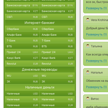
все ок, быстро
Банковская карта
Банковская карта
BYN
BYN
Развернуть
(
1
)
Банковская карта
Банковская карта
KZT
KZT
СБП
СБП
RUB
RUB
Vera Krohina
Интернет-банкинг
Добрый день! Б
Сбербанк
Сбербанк
RUB
RUB
Развернуть
(
1
)
Альфа-Банк
Альфа-Банк
RUB
RUB
Т-Банк
Т-Банк
RUB
RUB
Татьяна
ВТБ
ВТБ
RUB
RUB
Приват 24
Приват 24
UAH
UAH
Как всегда опе
Kaspi Bank
Kaspi Bank
KZT
KZT
Развернуть
(
1
)
Revolut
Revolut
EUR
EUR
Денежные переводы
Наталья
WU
WU
USD
USD
Обменник на в
ЗК
ЗК
RUB
RUB
Наличные деньги
Развернуть
(
1
)
Наличные
Наличные
USD
USD
Витос
Наличные
Наличные
RUB
RUB
Наличные
Наличные
EUR
EUR
имба обменник,