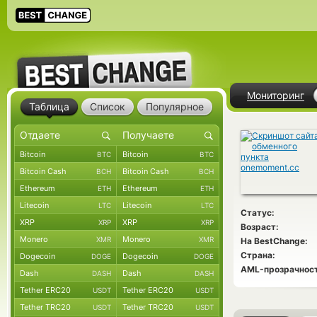
Мониторинг
Таблица
Список
Популярное
Bitcoin
Bitcoin
BTC
BTC
Bitcoin Cash
Bitcoin Cash
BCH
BCH
Ethereum
Ethereum
ETH
ETH
Litecoin
Litecoin
LTC
LTC
Статус:
XRP
XRP
XRP
XRP
Возраст:
Monero
Monero
XMR
XMR
На BestChange:
Страна:
Dogecoin
Dogecoin
DOGE
DOGE
AML-прозрачност
Dash
Dash
DASH
DASH
Tether ERC20
Tether ERC20
USDT
USDT
Tether TRC20
Tether TRC20
USDT
USDT