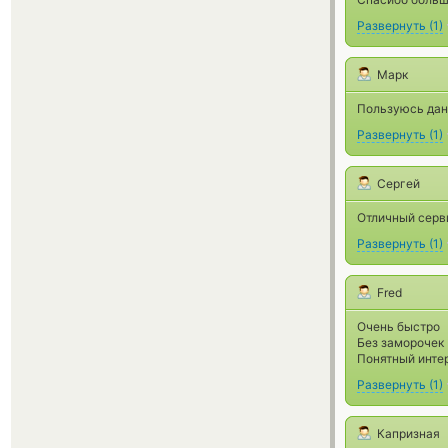
Развернуть
(
1
)
Марк
Пользуюсь дан
Развернуть
(
1
)
Сергей
Отличный серв
Развернуть
(
1
)
Fred
Очень быстро
Без заморочек
Понятный инте
Развернуть
(
1
)
Капризная