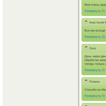
Мне очень нрав
Развернуть
(
1
)
Анастасия 
Все как всегда
Развернуть
(
2
)
Zeus
День через де
обработка заяв
теперь только
Развернуть
(
1
)
Полина
Спасибо за обм
Развернуть
(
1
)