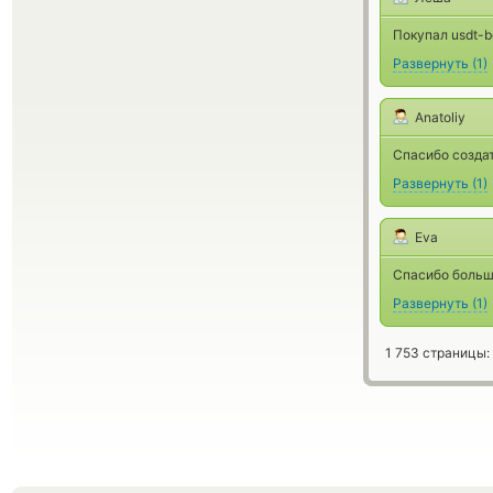
Покупал usdt-b
Развернуть
(
1
)
Anatoliy
Спасибо создат
Развернуть
(
1
)
Eva
Спасибо большо
Развернуть
(
1
)
1 753 страницы: