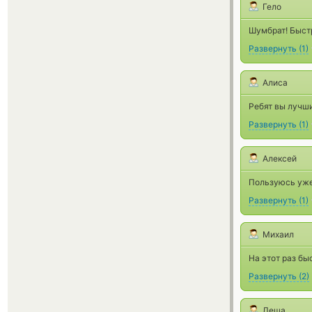
Гело
Шумбрат! Быст
Развернуть
(
1
)
Алиса
Ребят вы лучш
Развернуть
(
1
)
Алексей
Пользуюсь уже
Развернуть
(
1
)
Михаил
На этот раз бы
Развернуть
(
2
)
Леша