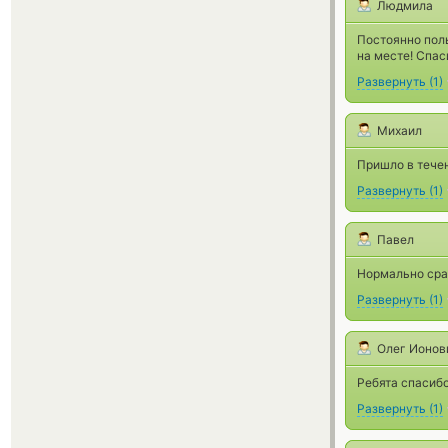
Людмила
Постоянно поль
на месте! Спас
Развернуть
(
1
)
Михаил
Пришло в тече
Развернуть
(
1
)
Павел
Нормально сраб
Развернуть
(
1
)
Олег Ионов
Ребята спасибо
Развернуть
(
1
)