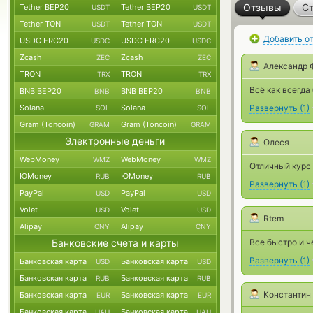
Отзывы
Ст
Tether BEP20
Tether BEP20
USDT
USDT
Tether TON
Tether TON
USDT
USDT
Добавить о
USDC ERC20
USDC ERC20
USDC
USDC
Zcash
Zcash
ZEC
ZEC
Александр 
TRON
TRON
TRX
TRX
Всё как всегда
BNB BEP20
BNB BEP20
BNB
BNB
Solana
Solana
Развернуть
(
1
)
SOL
SOL
Gram (Toncoin)
Gram (Toncoin)
GRAM
GRAM
Электронные деньги
Олеся
WebMoney
WebMoney
WMZ
WMZ
Отличный курс 
ЮMoney
ЮMoney
RUB
RUB
Развернуть
(
1
)
PayPal
PayPal
USD
USD
Volet
Volet
USD
USD
Rtem
Alipay
Alipay
CNY
CNY
Банковские счета и карты
Все быстро и че
Развернуть
(
1
)
Банковская карта
Банковская карта
USD
USD
Банковская карта
Банковская карта
RUB
RUB
Константин
Банковская карта
Банковская карта
EUR
EUR
Банковская карта
Банковская карта
UAH
UAH