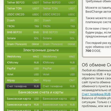
требуемые обмен
Tether BEP20
Tether BEP20
USDT
USDT
Можете оставит
Tether TON
Tether TON
USDT
USDT
BestChange авто
USDC ERC20
USDC ERC20
USDC
USDC
Также можете о
Zcash
Zcash
ZEC
ZEC
платежную систе
TRON
TRON
TRX
TRX
Если вам станут
BNB BEP20
BNB BEP20
будем рады, есл
BNB
BNB
предложенные об
Solana
Solana
SOL
SOL
Последний раз к
Gram (Toncoin)
Gram (Toncoin)
GRAM
GRAM
курс обмена сос
Электронные деньги
700
DOGE.
WebMoney
WebMoney
WMZ
WMZ
ЮMoney
ЮMoney
RUB
RUB
Об обмене Ce
PayPal
PayPal
USD
USD
Любой из обменных 
→
телефона RUB
Кр
Volet
Volet
USD
USD
обратите также сво
Alipay
Alipay
CNY
CNY
сайт пункта обмена
обменного пункта 
Счет телефона
Счет телефона
RUB
RUB
незамедлительно об
Банковские счета и карты
Счет телефона RUB
Balance of mobile p
Банковская карта
Банковская карта
USD
USD
ситуации. Только 
Банковская карта
Банковская карта
RUB
RUB
проблемы, или же и
Банковская карта
Банковская карта
EUR
EUR