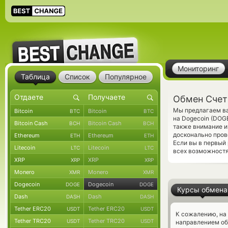
Мониторинг
Таблица
Список
Популярное
Обмен Счет
Мы предлагаем ва
Bitcoin
Bitcoin
BTC
BTC
на Dogecoin (DOG
Bitcoin Cash
Bitcoin Cash
BCH
BCH
также внимание и
досконально про
Ethereum
Ethereum
ETH
ETH
Если вы в первый
Litecoin
Litecoin
LTC
LTC
всех возможностя
XRP
XRP
XRP
XRP
Monero
Monero
XMR
XMR
Dogecoin
Dogecoin
DOGE
DOGE
Курсы обмена
Dash
Dash
DASH
DASH
Tether ERC20
Tether ERC20
USDT
USDT
К сожалению, на
Tether TRC20
Tether TRC20
USDT
USDT
направлением о