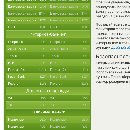
Спешим уведомить,
Банковская карта
Банковская карта
UAH
UAH
обнаружить более 
Если у вас появили
Банковская карта
Банковская карта
BYN
BYN
раздел FAQ и воспо
Банковская карта
Банковская карта
KZT
KZT
Постарайтесь всег
СБП
СБП
RUB
RUB
мониторинге посто
представленные на
Интернет-банкинг
имеется возможност
Сбербанк
Сбербанк
RUB
RUB
информацию в тот м
функции
Двойной о
Альфа-Банк
Альфа-Банк
RUB
RUB
Безопасност
Т-Банк
Т-Банк
RUB
RUB
ВТБ
ВТБ
Каждый из обменны
RUB
RUB
при этом команда 
Приват 24
Приват 24
UAH
UAH
Использование мон
Kaspi Bank
Kaspi Bank
пунктах. При выбор
KZT
KZT
размер резервов и 
Revolut
Revolut
EUR
EUR
Денежные переводы
WU
WU
USD
USD
ЗК
ЗК
RUB
RUB
Наличные деньги
Наличные
Наличные
USD
USD
Наличные
Наличные
RUB
RUB