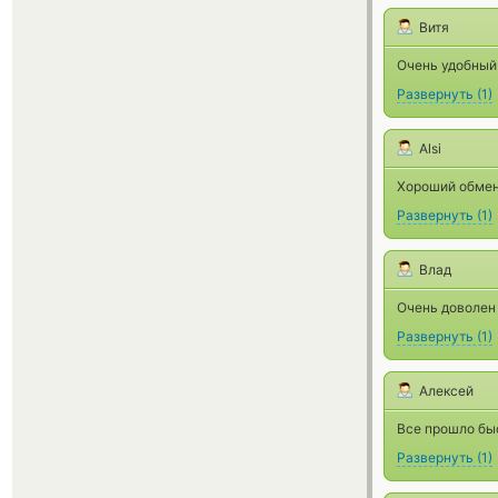
Витя
Очень удобный 
Развернуть
(
1
)
Alsi
Хороший обменн
Развернуть
(
1
)
Влад
Очень доволен
Развернуть
(
1
)
Алексей
Все прошло быс
Развернуть
(
1
)