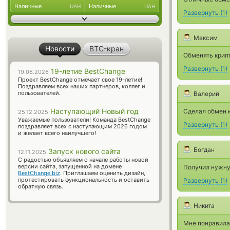
Наличные
Наличные
UAH
UAH
Развернуть
(
1
)
Максим
Новости
BTC-кран
Обменять крип
Развернуть
(
1
)
19-летие BestChange
19.06.2026
Проект BestChange отмечает свое 19-летие!
Поздравляем всех наших партнеров, коллег и
пользователей.
Валерий
Наступающий Новый год
Сделал обмен 
25.12.2025
Уважаемые пользователи! Команда BestChange
Развернуть
(
1
)
поздравляет всех с наступающим 2026 годом
и желает всего наилучшего!
Богдан
Запуск нового сайта
12.11.2025
С радостью объявляем о начале работы новой
версии сайта, запущенной на домене
Получил нужну
BestChange.biz
. Приглашаем оценить дизайн,
протестировать функциональность и оставить
Развернуть
(
1
)
обратную связь.
Никита
Мне понравилас