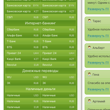
минут. Одним с
Банковская карта
Банковская карта
BYN
BYN
Развернуть
(
1
)
Банковская карта
Банковская карта
KZT
KZT
СБП
СБП
RUB
RUB
Тарас
Интернет-банкинг
Удобное пополн
Сбербанк
Сбербанк
RUB
RUB
Альфа-Банк
Альфа-Банк
RUB
RUB
Развернуть
(
1
)
Т-Банк
Т-Банк
RUB
RUB
ВТБ
ВТБ
RUB
RUB
Альберт
Приват 24
Приват 24
UAH
UAH
Удобно исполь
Kaspi Bank
Kaspi Bank
KZT
KZT
Развернуть
(
1
)
Revolut
Revolut
EUR
EUR
Денежные переводы
Гена
WU
WU
USD
USD
Спасибо за опе
ЗК
ЗК
RUB
RUB
Наличные деньги
Развернуть
(
1
)
Наличные
Наличные
USD
USD
Наличные
Наличные
Артемий
RUB
RUB
Наличные
Наличные
EUR
EUR
Отличные обме