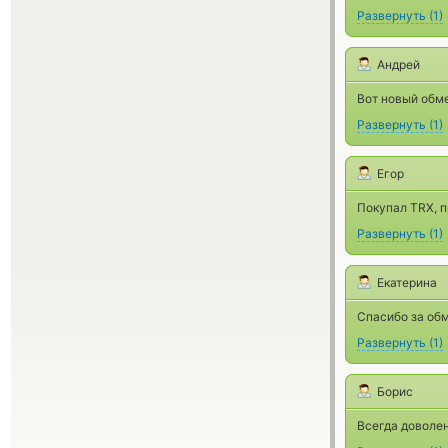
Развернуть
(
1
)
Андрей
Вот новый обме
Развернуть
(
1
)
Егор
Покупал TRX, п
Развернуть
(
1
)
Екатерина
Спасибо за обм
Развернуть
(
1
)
Борис
Всегда доволен