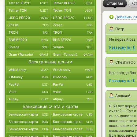
Отзывы
Ст
Tether BEP20
Tether BEP20
USDT
USDT
Tether TON
Tether TON
USDT
USDT
Добавить о
USDC ERC20
USDC ERC20
USDC
USDC
Zcash
Zcash
ZEC
ZEC
Петр
TRON
TRON
TRX
TRX
Не первый раз,
BNB BEP20
BNB BEP20
BNB
BNB
Solana
Solana
Развернуть
(
1
)
SOL
SOL
Gram (Toncoin)
Gram (Toncoin)
GRAM
GRAM
Электронные деньги
CheshireCo
WebMoney
WebMoney
WMZ
WMZ
Как всегда без
ЮMoney
ЮMoney
RUB
RUB
Развернуть
(
1
)
PayPal
PayPal
USD
USD
Volet
Volet
USD
USD
Алексей
Alipay
Alipay
CNY
CNY
Банковские счета и карты
В 69 лет дерну
счета? — Тут и
Банковская карта
Банковская карта
USD
USD
он понравился 
кошелек, с кот
Банковская карта
Банковская карта
RUB
RUB
кошельком обм
Банковская карта
Банковская карта
EUR
EUR
вызывающим у
Вся процедура
Банковская карта
Банковская карта
UAH
UAH