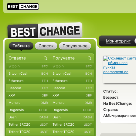
Мониторинг
Таблица
Список
Популярное
Bitcoin
Bitcoin
BTC
BTC
Bitcoin Cash
Bitcoin Cash
BCH
BCH
Ethereum
Ethereum
ETH
ETH
Litecoin
Litecoin
LTC
LTC
Статус:
XRP
XRP
XRP
XRP
Возраст:
Monero
Monero
XMR
XMR
На BestChange:
Страна:
Dogecoin
Dogecoin
DOGE
DOGE
AML-прозрачност
Dash
Dash
DASH
DASH
Tether ERC20
Tether ERC20
USDT
USDT
Tether TRC20
Tether TRC20
USDT
USDT