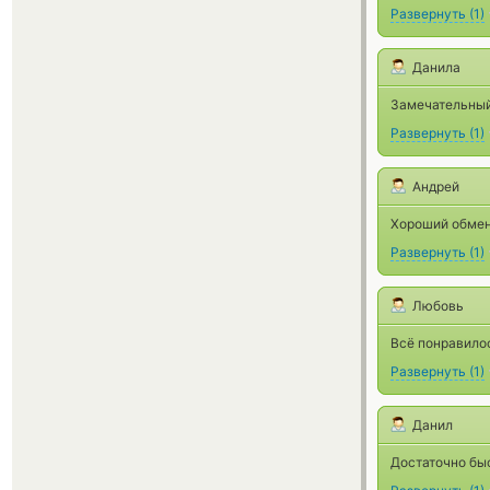
Развернуть
(
1
)
Данила
Замечательный 
Развернуть
(
1
)
Андрей
Хороший обменн
Развернуть
(
1
)
Любовь
Всё понравило
Развернуть
(
1
)
Данил
Достаточно бы