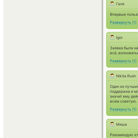
Галя
Впервые польз
Развернуть
(
1
)
Igor
Заявка была на
всё, волновать
Развернуть
(
1
)
Nikita Rush
Один из лучших
поддержка и мо
значит ему де
всем советую.
Развернуть
(
1
)
Миша
Рекомендую эт