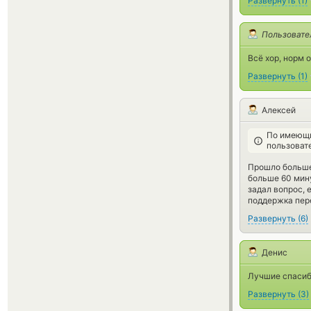
Развернуть
(
1
)
Пользовате
Всё хор, норм 
Развернуть
(
1
)
Алексей
По имеющи
пользоват
Прошло больше 
больше 60 мину
задал вопрос, 
поддержка пер
Развернуть
(
6
)
Денис
Лучшие спасиб
Развернуть
(
3
)