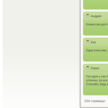
Андрей
Комиссия дост
Ева
Одни плюсики..
Борис
Сегодня у них 
отлично, за ис
Спасибо, буду 
234 страницы: