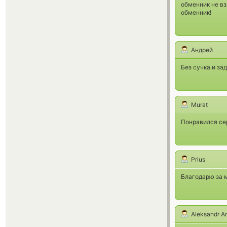
обменник не вз
обменник!
Андрей
Без сучка и за
Murat
Понравился се
Prius
Благодарю за м
Aleksandr A