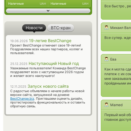
Наличные
Наличные
UAH
UAH
Все быстро , 
Новости
BTC-кран
Михаил Вал
Все супер. жде
19-летие BestChange
19.06.2026
Проект BestChange отмечает свое 19-летие!
Поздравляем всех наших партнеров, коллег и
пользователей.
Ева
Наступающий Новый год
25.12.2025
Уважаемые пользователи! Команда BestChange
Как я могла сде
поздравляет всех с наступающим 2026 годом
платеж с их со
и желает всего наилучшего!
мне заказывали 
пройдеными инд
Запуск нового сайта
12.11.2025
С радостью объявляем о начале работы новой
версии сайта, запущенной на домене
BestChange.biz
. Приглашаем оценить дизайн,
протестировать функциональность и оставить
Mamed
обратную связь.
Первый мой обм
главное доступ