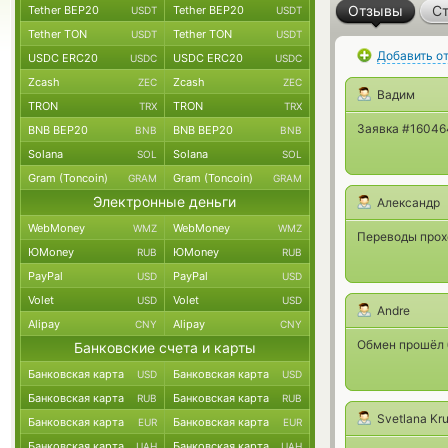
Отзывы
Ст
Tether BEP20
Tether BEP20
USDT
USDT
Tether TON
Tether TON
USDT
USDT
Добавить о
USDC ERC20
USDC ERC20
USDC
USDC
Zcash
Zcash
ZEC
ZEC
Вадим
TRON
TRON
TRX
TRX
Заявка #16046
BNB BEP20
BNB BEP20
BNB
BNB
Solana
Solana
SOL
SOL
Gram (Toncoin)
Gram (Toncoin)
GRAM
GRAM
Электронные деньги
Александр
WebMoney
WebMoney
WMZ
WMZ
Переводы прох
ЮMoney
ЮMoney
RUB
RUB
PayPal
PayPal
USD
USD
Volet
Volet
USD
USD
Andre
Alipay
Alipay
CNY
CNY
Обмен прошёл б
Банковские счета и карты
Банковская карта
Банковская карта
USD
USD
Банковская карта
Банковская карта
RUB
RUB
Svetlana Kr
Банковская карта
Банковская карта
EUR
EUR
Банковская карта
Банковская карта
UAH
UAH