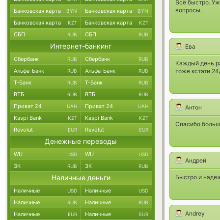
Всё быстро. У
вопросы.
Банковская карта
Банковская карта
BYN
BYN
Банковская карта
Банковская карта
KZT
KZT
СБП
СБП
RUB
RUB
Интернет-банкинг
Ева
Сбербанк
Сбербанк
RUB
RUB
Каждый день ра
Альфа-Банк
Альфа-Банк
тоже кстати 24
RUB
RUB
Т-Банк
Т-Банк
RUB
RUB
ВТБ
ВТБ
RUB
RUB
Приват 24
Приват 24
UAH
UAH
Антон
Kaspi Bank
Kaspi Bank
KZT
KZT
Спасибо больш
Revolut
Revolut
EUR
EUR
Денежные переводы
WU
WU
USD
USD
Андрей
ЗК
ЗК
RUB
RUB
Наличные деньги
Быстро и надеж
Наличные
Наличные
USD
USD
Наличные
Наличные
RUB
RUB
Andrey
Наличные
Наличные
EUR
EUR