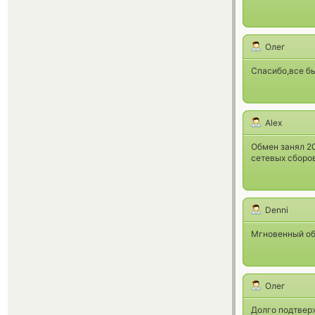
Олег
Спасибо,все б
Alex
Обмен занял 20
сетевых сборов
Denni
Мгновенный обм
Олег
Долго подтверж