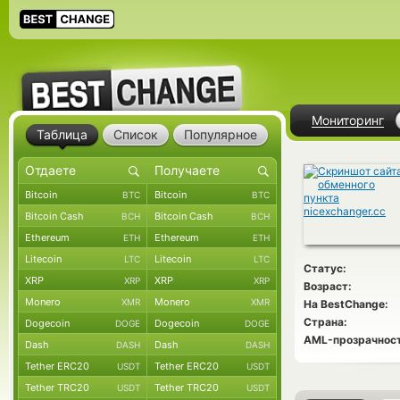
Мониторинг
Таблица
Список
Популярное
Bitcoin
Bitcoin
BTC
BTC
Bitcoin Cash
Bitcoin Cash
BCH
BCH
Ethereum
Ethereum
ETH
ETH
Litecoin
Litecoin
LTC
LTC
Статус:
XRP
XRP
XRP
XRP
Возраст:
Monero
Monero
XMR
XMR
На BestChange:
Страна:
Dogecoin
Dogecoin
DOGE
DOGE
AML-прозрачност
Dash
Dash
DASH
DASH
Tether ERC20
Tether ERC20
USDT
USDT
Tether TRC20
Tether TRC20
USDT
USDT