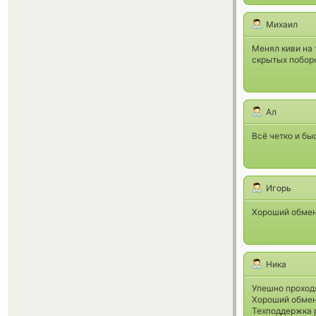
Михаил
Менял киви на 
скрытых побор
Ал
Всё четко и бы
Игорь
Хороший обмен
Ника
Упешно проход
Хороший обмен
Техподдержка р