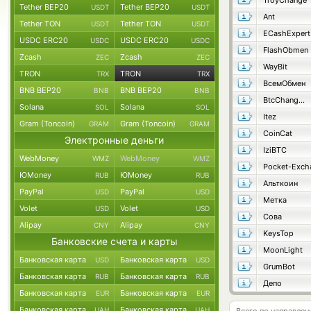
TroyChange
Tether BEP20
Tether BEP20
USDT
USDT
Ant
Tether TON
Tether TON
USDT
USDT
ECashExpert
USDC ERC20
USDC ERC20
USDC
USDC
FlashObmen
Zcash
Zcash
ZEC
ZEC
WayBit
TRON
TRON
TRX
TRX
ВсемОбмен
BNB BEP20
BNB BEP20
BNB
BNB
BtcChange24
Solana
Solana
SOL
SOL
Itez
Gram (Toncoin)
Gram (Toncoin)
GRAM
GRAM
CoinCat
Электронные деньги
IziBTC
WebMoney
WebMoney
WMZ
WMZ
Pocket-Exch
ЮMoney
ЮMoney
RUB
RUB
Альткоин
PayPal
PayPal
USD
USD
Метка
Volet
Volet
USD
USD
Сова
Alipay
Alipay
CNY
CNY
KeysTop
Банковские счета и карты
MoonLight
Банковская карта
Банковская карта
USD
USD
GrumBot
Банковская карта
Банковская карта
RUB
RUB
Депо
Банковская карта
Банковская карта
EUR
EUR
Банковская карта
Банковская карта
UAH
UAH