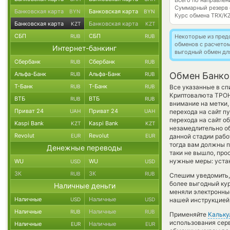
Всего по направле
Суммарный резерв
Банковская карта
Банковская карта
BYN
BYN
Курс обмена
TRX/K
Банковская карта
Банковская карта
KZT
KZT
СБП
СБП
RUB
RUB
Некоторые из пред
обменов с расчето
Интернет-банкинг
выгодный обмен дл
Сбербанк
Сбербанк
RUB
RUB
Альфа-Банк
Альфа-Банк
Обмен Банко
RUB
RUB
Т-Банк
Т-Банк
RUB
RUB
Все указанные в сп
Криптовалюта ТРОН
ВТБ
ВТБ
RUB
RUB
внимание на метки,
Приват 24
Приват 24
UAH
UAH
перехода на сайт п
перехода на сайт о
Kaspi Bank
Kaspi Bank
KZT
KZT
незамедлительно об
Revolut
Revolut
EUR
EUR
данной стадии раб
тогда вам должны п
Денежные переводы
таки не вышло, пр
нужные меры: устан
WU
WU
USD
USD
ЗК
ЗК
RUB
RUB
Спешим уведомить,
более выгодный ку
Наличные деньги
меняли электронные
Наличные
Наличные
USD
USD
нашей инструкцией,
Наличные
Наличные
RUB
RUB
Применяйте
Кальку
использования серв
Наличные
Наличные
EUR
EUR