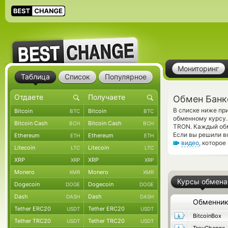
Мониторинг
Таблица
Список
Популярное
Обмен Банк
В списке ниже пр
Bitcoin
Bitcoin
BTC
BTC
обменному курсу.
Bitcoin Cash
Bitcoin Cash
BCH
BCH
TRON. Каждый обм
Если вы решили в
Ethereum
Ethereum
ETH
ETH
видео
, которо
Litecoin
Litecoin
LTC
LTC
XRP
XRP
XRP
XRP
Monero
Monero
XMR
XMR
Курсы обмена
Dogecoin
Dogecoin
DOGE
DOGE
Dash
Dash
DASH
DASH
Обменни
Tether ERC20
Tether ERC20
USDT
USDT
BitcoinBox
Tether TRC20
Tether TRC20
USDT
USDT