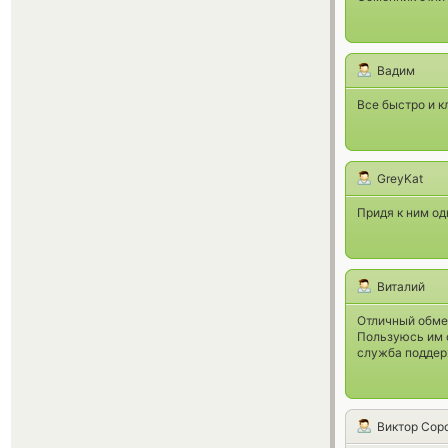
Вадим
Все быстро и к
GreyKat
Придя к ним од
Виталий
Отличный обме
Пользуюсь им о
служба поддер
Виктор Сор