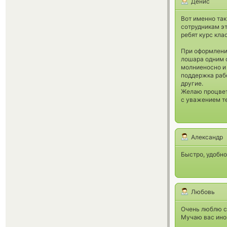
Денис
Вот именно та
сотрудникам эт
ребят курс кла
При оформлении
лошара одним с
молниеносно и 
поддержка раб
другие.
Желаю процвета
с уважением т
Александр
Быстро, удобно
Любовь
Очень люблю с 
Мучаю вас иног