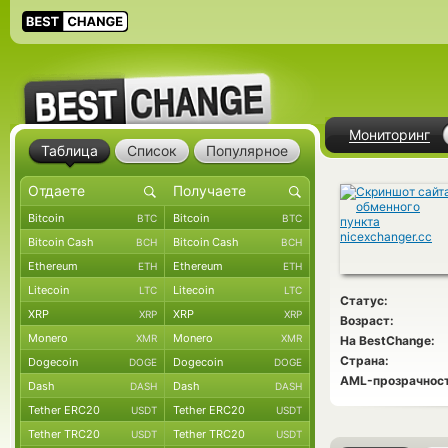
Мониторинг
Таблица
Список
Популярное
Bitcoin
Bitcoin
BTC
BTC
Bitcoin Cash
Bitcoin Cash
BCH
BCH
Ethereum
Ethereum
ETH
ETH
Litecoin
Litecoin
LTC
LTC
Статус:
XRP
XRP
XRP
XRP
Возраст:
Monero
Monero
XMR
XMR
На BestChange:
Страна:
Dogecoin
Dogecoin
DOGE
DOGE
AML-прозрачност
Dash
Dash
DASH
DASH
Tether ERC20
Tether ERC20
USDT
USDT
Tether TRC20
Tether TRC20
USDT
USDT