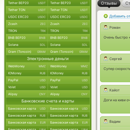
Отзывы
Ст
Tether BEP20
Tether BEP20
USDT
USDT
Tether TON
Tether TON
USDT
USDT
Добавить о
USDC ERC20
USDC ERC20
USDC
USDC
Zcash
Zcash
ZEC
ZEC
Роман
TRON
TRON
TRX
TRX
Очень быстро 
BNB BEP20
BNB BEP20
BNB
BNB
Solana
Solana
SOL
SOL
Gram (Toncoin)
Gram (Toncoin)
GRAM
GRAM
Электронные деньги
Сергей
WebMoney
WebMoney
WMZ
WMZ
Супер скорость
ЮMoney
ЮMoney
RUB
RUB
PayPal
PayPal
USD
USD
Volet
Volet
USD
USD
Кайот
Alipay
Alipay
CNY
CNY
Доги на киви о
Банковские счета и карты
Банковская карта
Банковская карта
USD
USD
Банковская карта
Банковская карта
RUB
RUB
Вадим
Банковская карта
Банковская карта
EUR
EUR
Банковская карта
Банковская карта
UAH
UAH