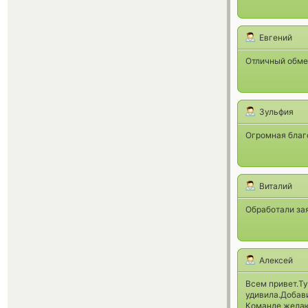
Евгений
Отличный обме
Зульфия
Огромная благо
Виталий
Обработали зая
Алексей
Всем привет.Ту
удивила.Добави
Команде желаю