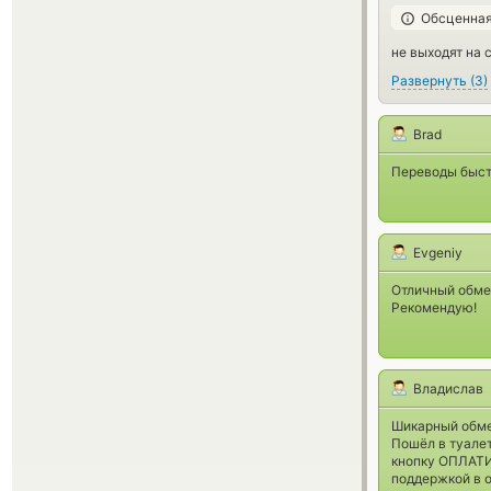
Обсценная
не выходят на 
Развернуть
(
3
)
Brad
Переводы быст
Evgeniy
Отличный обмен
Рекомендую!
Владислав
Шикарный обме
Пошёл в туалет
кнопку ОПЛАТИТ
поддержкой в о