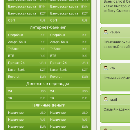
Всем салют! От
четко быстро, 
Банковская карта
Банковская карта
BYN
BYN
работу Смело 
Банковская карта
Банковская карта
KZT
KZT
СБП
СБП
RUB
RUB
Интернет-банкинг
Pauan
Сбербанк
Сбербанк
RUB
RUB
Альфа-Банк
Альфа-Банк
Обменник очен
RUB
RUB
высоте.Спасиб
Т-Банк
Т-Банк
RUB
RUB
ВТБ
ВТБ
RUB
RUB
Приват 24
Приват 24
UAH
UAH
Rfa
Kaspi Bank
Kaspi Bank
KZT
KZT
Revolut
Revolut
EUR
EUR
Отличный обме
Денежные переводы
WU
WU
USD
USD
ЗК
ЗК
RUB
RUB
Israil
Наличные деньги
Самый надежны
Наличные
Наличные
USD
USD
Наличные
Наличные
RUB
RUB
Наличные
Наличные
EUR
EUR