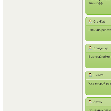
Тинькофф.
GreyKat
Отлично ребята!
Владимир
Быстрый обмен
Никита
Уже второй раз
Артем
Обменник отли