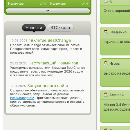
Jj
Наличные
Наличные
UAH
UAH
Очень хороший
Новости
BTC-кран
Владимир
19-летие BestChange
19.06.2026
Офигенный обм
Проект BestChange отмечает свое 19-летие!
Поздравляем всех наших партнеров, коллег и
пользователей.
Наступающий Новый год
25.12.2025
Игорь
Уважаемые пользователи! Команда BestChange
поздравляет всех с наступающим 2026 годом
Быстро на янд
и желает всего наилучшего!
Запуск нового сайта
12.11.2025
С радостью объявляем о начале работы новой
версии сайта, запущенной на домене
Алексей
BestChange.biz
. Приглашаем оценить дизайн,
протестировать функциональность и оставить
Менял 0.4 битк
обратную связь.
доверия, будем