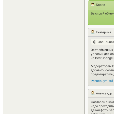
Борис
Быстрый обмен,
Екатерина
Обсценная
Этот обменник
условий для об
на BestChange 
Модераторам Be
добавить соот
предотвратить
Развернуть
(
6
)
Александр
Согласен с ком
надо проходить
давай фото, за