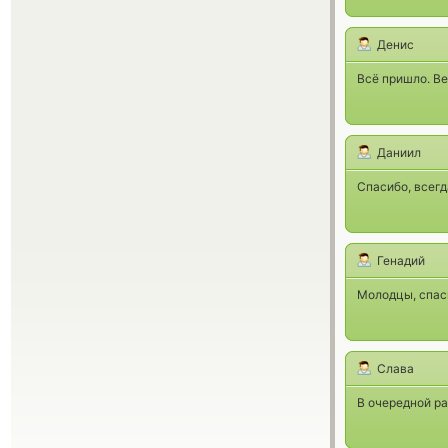
Денис
Всё пришло. Ве
Даниил
Спасибо, всегд
Генадий
Молодцы, спаси
Слава
В очередной ра