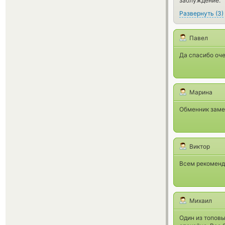
заблуждение.
Развернуть
(
3
)
Павел
Да спасибо оче
Марина
Обменник замеч
Виктор
Всем рекоменд
Михаил
Один из топовы