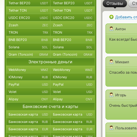
Отзывы
Ст
Tether BEP20
Tether BEP20
USDT
USDT
Tether TON
Tether TON
USDT
USDT
Добавить о
USDC ERC20
USDC ERC20
USDC
USDC
Zcash
Zcash
ZEC
ZEC
Антон
TRON
TRON
TRX
TRX
Как всегда! Бы
BNB BEP20
BNB BEP20
BNB
BNB
Solana
Solana
SOL
SOL
Gram (Toncoin)
Gram (Toncoin)
GRAM
GRAM
Электронные деньги
Михаил
WebMoney
WebMoney
WMZ
WMZ
Спасибо за пом
ЮMoney
ЮMoney
RUB
RUB
PayPal
PayPal
USD
USD
Volet
Volet
USD
USD
Игорь
Alipay
Alipay
CNY
CNY
Очень быстрый
Банковские счета и карты
Банковская карта
Банковская карта
USD
USD
Банковская карта
Банковская карта
RUB
RUB
Пользовате
Банковская карта
Банковская карта
EUR
EUR
Банковская карта
Банковская карта
UAH
UAH