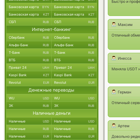
Быстро и проф
Банковская карта
Банковская карта
BYN
BYN
Банковская карта
Банковская карта
KZT
KZT
СБП
СБП
RUB
RUB
Максим
Интернет-банкинг
Отличный обме
Сбербанк
Сбербанк
RUB
RUB
Альфа-Банк
Альфа-Банк
RUB
RUB
Т-Банк
Т-Банк
RUB
RUB
Инесса
ВТБ
ВТБ
RUB
RUB
Приват 24
Приват 24
UAH
UAH
Меняла USDT н
Kaspi Bank
Kaspi Bank
KZT
KZT
Revolut
Revolut
EUR
EUR
Денежные переводы
Герман
WU
WU
USD
USD
Отличный серви
ЗК
ЗК
RUB
RUB
Наличные деньги
Наличные
Наличные
USD
USD
Артем
Наличные
Наличные
RUB
RUB
Наличные
Наличные
Довольно редко
EUR
EUR