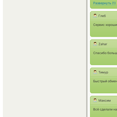
Развернуть
(
1
)
Глеб
Сервис хороший
Zahar
Спасибо большо
Тимур
Быстрый обмен
Максим
Всё сделали н