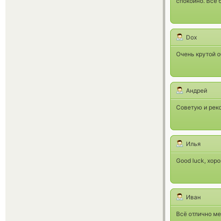
спокойно. Все 
Dox
Очень крутой о
Андрей
Советую и рек
Илья
Good luck, хор
Иван
Всё отлично ме