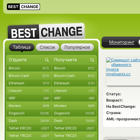
Мониторинг
Таблица
Список
Популярное
Bitcoin
Bitcoin
BTC
BTC
Bitcoin Cash
Bitcoin Cash
BCH
BCH
Ethereum
Ethereum
ETH
ETH
Litecoin
Litecoin
LTC
LTC
Статус:
XRP
XRP
XRP
XRP
Возраст:
Monero
Monero
XMR
XMR
На BestChange:
Страна:
Dogecoin
Dogecoin
DOGE
DOGE
AML-прозрачност
Dash
Dash
DASH
DASH
Tether ERC20
Tether ERC20
USDT
USDT
Tether TRC20
Tether TRC20
USDT
USDT