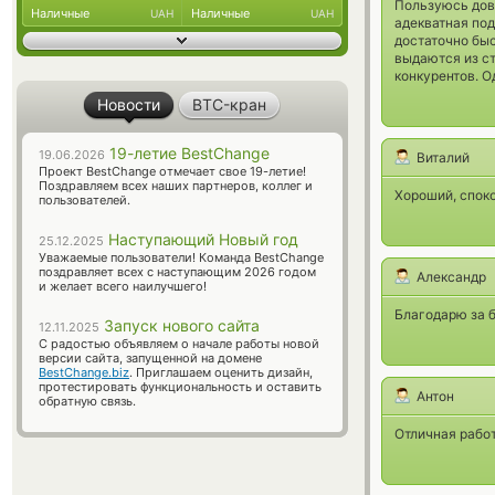
Пользуюсь дов
Наличные
Наличные
UAH
UAH
адекватная под
достаточно быс
выдаются из ст
конкурентов. 
Новости
BTC-кран
19-летие BestChange
19.06.2026
Виталий
Проект BestChange отмечает свое 19-летие!
Поздравляем всех наших партнеров, коллег и
Хороший, спок
пользователей.
Наступающий Новый год
25.12.2025
Уважаемые пользователи! Команда BestChange
поздравляет всех с наступающим 2026 годом
Александр
и желает всего наилучшего!
Благодарю за б
Запуск нового сайта
12.11.2025
С радостью объявляем о начале работы новой
версии сайта, запущенной на домене
BestChange.biz
. Приглашаем оценить дизайн,
протестировать функциональность и оставить
Антон
обратную связь.
Отличная работ