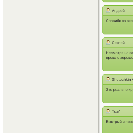
Андрей
Спасибо за ско
Сергей
Несмотря на з
прошло хорошо
Shutochkin V
Это реально кр
Tsar'
Быстрый и прос