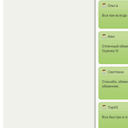
Ольга
Все как всегда
Alex
Отличный обмен
Оценка 5!
Светлана
Спасибо, обмен
обменник.
Тор45
Все быстро и о