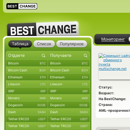
Мониторинг
Таблица
Список
Популярное
Bitcoin
Bitcoin
BTC
BTC
Bitcoin Cash
Bitcoin Cash
BCH
BCH
Ethereum
Ethereum
ETH
ETH
Litecoin
Litecoin
LTC
LTC
Статус:
XRP
XRP
XRP
XRP
Возраст:
Monero
Monero
XMR
XMR
На BestChange:
Страна:
Dogecoin
Dogecoin
DOGE
DOGE
AML-прозрачност
Dash
Dash
DASH
DASH
Tether ERC20
Tether ERC20
USDT
USDT
Tether TRC20
Tether TRC20
USDT
USDT