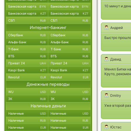
10 минут и ден
Банковская карта
Банковская карта
BYN
BYN
Банковская карта
Банковская карта
KZT
KZT
СБП
СБП
RUB
RUB
Интернет-банкинг
Андрей
Сбербанк
Сбербанк
RUB
RUB
Быстро прошло
Альфа-Банк
Альфа-Банк
RUB
RUB
Т-Банк
Т-Банк
RUB
RUB
ВТБ
ВТБ
RUB
RUB
Давид
Приват 24
Приват 24
UAH
UAH
Менял Битки на
Kaspi Bank
Kaspi Bank
KZT
KZT
Круто, рекомен
Revolut
Revolut
EUR
EUR
Денежные переводы
WU
WU
USD
USD
Dmitry
ЗК
ЗК
RUB
RUB
Наличные деньги
Уже второй раз
Наличные
Наличные
USD
USD
Наличные
Наличные
RUB
RUB
Юстас
Наличные
Наличные
EUR
EUR