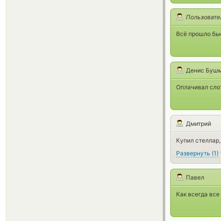
Пользовате
Всё прошло бы
Денис Буш
Оплачивал сло
Дмитрий
Купил стеллар,
Развернуть
(
1
)
Павел
Как всегда все