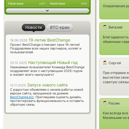
Наличные
Наличные
UAH
UAH
Оперативная ра
Новости
BTC-кран
Виталий
Благодарность 
19-летие BestChange
19.06.2026
обменным серв
Проект BestChange отмечает свое 19-летие!
Поздравляем всех наших партнеров, коллег и
пользователей.
Наступающий Новый год
25.12.2025
Сергей
Уважаемые пользователи! Команда BestChange
поздравляет всех с наступающим 2026 годом
При отправке 
и желает всего наилучшего!
высчетом своей
советую связы
Запуск нового сайта
12.11.2025
С радостью объявляем о начале работы новой
версии сайта, запущенной на домене
BestChange.biz
. Приглашаем оценить дизайн,
протестировать функциональность и оставить
Расим
обратную связь.
Как всегда все
Маленькие но в