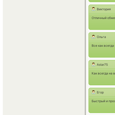
Виктория
Отличный обме
Ольга
Все как всегда 
Astar75
Как всегда на 
Егор
Быстрый и прос