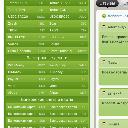
Отзывы
Ст
Tether BEP20
Tether BEP20
USDT
USDT
Tether TON
Tether TON
USDT
USDT
Добавить о
USDC ERC20
USDC ERC20
USDC
USDC
Zcash
Zcash
ZEC
ZEC
Александр
TRON
TRON
TRX
TRX
Биткоин транз
BNB BEP20
BNB BEP20
BNB
BNB
подтверждении
Solana
Solana
SOL
SOL
Gram (Toncoin)
Gram (Toncoin)
GRAM
GRAM
Электронные деньги
Павел
WebMoney
WebMoney
WMZ
WMZ
ЮMoney
ЮMoney
Все как всегда
RUB
RUB
PayPal
PayPal
USD
USD
Volet
Volet
USD
USD
Alipay
Alipay
CNY
CNY
Евгений
Банковские счета и карты
Класс!!! Быстр
Банковская карта
Банковская карта
USD
USD
Банковская карта
Банковская карта
RUB
RUB
Банковская карта
Банковская карта
EUR
EUR
Никита
Банковская карта
Банковская карта
UAH
UAH