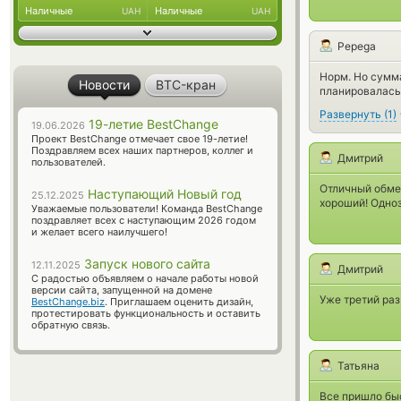
Наличные
Наличные
UAH
UAH
Pepega
Норм. Но сумма
Новости
BTC-кран
планировалась.
Развернуть
(
1
)
19-летие BestChange
19.06.2026
Проект BestChange отмечает свое 19-летие!
Поздравляем всех наших партнеров, коллег и
Дмитрий
пользователей.
Отличный обмен
Наступающий Новый год
25.12.2025
хороший! Одноз
Уважаемые пользователи! Команда BestChange
поздравляет всех с наступающим 2026 годом
и желает всего наилучшего!
Запуск нового сайта
12.11.2025
Дмитрий
С радостью объявляем о начале работы новой
версии сайта, запущенной на домене
Уже третий раз
BestChange.biz
. Приглашаем оценить дизайн,
протестировать функциональность и оставить
обратную связь.
Татьяна
Все пришло быс