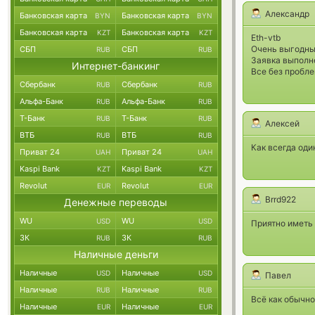
Александр
Банковская карта
Банковская карта
BYN
BYN
Банковская карта
Банковская карта
KZT
KZT
Eth-vtb
Очень выгодны
СБП
СБП
RUB
RUB
Заявка выполн
Интернет-банкинг
Все без пробле
Сбербанк
Сбербанк
RUB
RUB
Альфа-Банк
Альфа-Банк
RUB
RUB
Т-Банк
Т-Банк
RUB
RUB
Алексей
ВТБ
ВТБ
RUB
RUB
Как всегда оди
Приват 24
Приват 24
UAH
UAH
Kaspi Bank
Kaspi Bank
KZT
KZT
Revolut
Revolut
EUR
EUR
Brrd922
Денежные переводы
WU
WU
USD
USD
Приятно иметь 
ЗК
ЗК
RUB
RUB
Наличные деньги
Наличные
Наличные
USD
USD
Павел
Наличные
Наличные
RUB
RUB
Всё как обычн
Наличные
Наличные
EUR
EUR