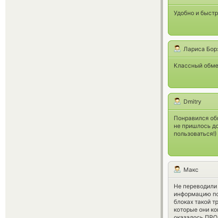
Удобно и быстр
Лариса Бор
Классный обмен
Dmitry
Понравился об
не пришлось до
пользоваться!)
Макс
Не переводили 
информацию по 
блоках такой т
которые они ко
оказалось ПРО