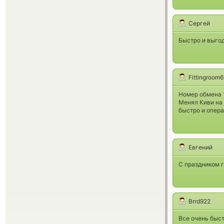
Сергей
Быстро и выгод
Fittingroom
Номер обмена 
Менял Киви на 
быстро и опера
Евгений
С праздником г
Brrd922
Все очень быст