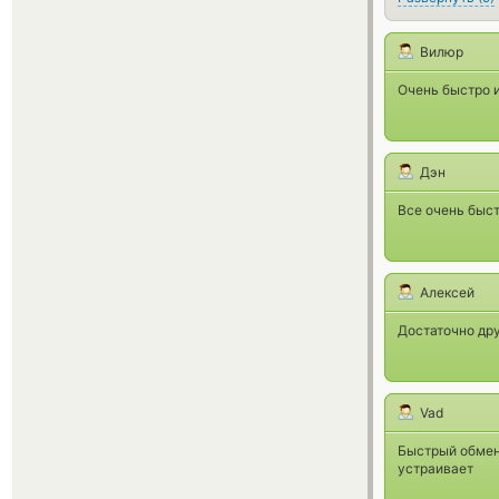
Вилюр
Очень быстро 
Дэн
Все очень быст
Алексей
Достаточно др
Vad
Быстрый обмен
устраивает