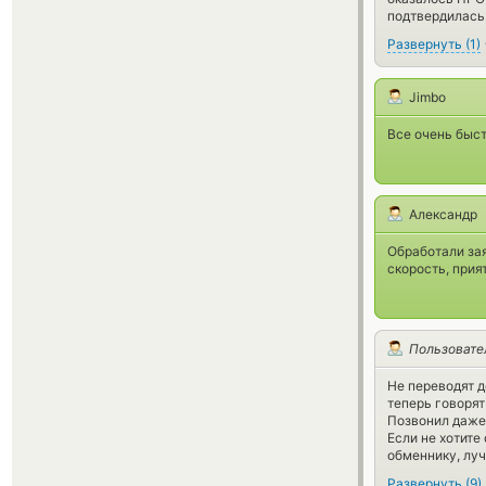
подтвердилась.
Развернуть
(
1
)
Jimbo
Все очень быст
Александр
Обработали зая
скорость, прия
Пользовате
Не переводят д
теперь говорят
Позвонил даже 
Если не хотите
обменнику, луч
Развернуть
(
9
)