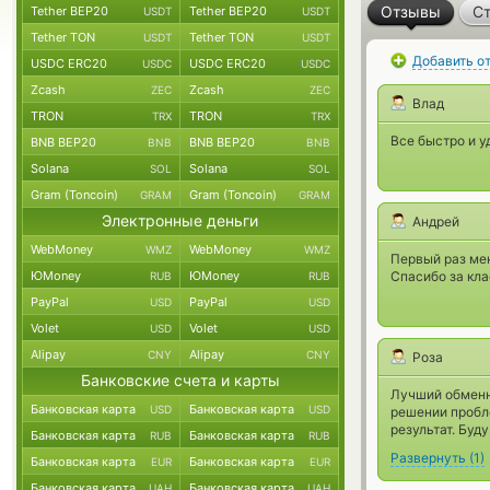
Отзывы
Ст
Tether BEP20
Tether BEP20
USDT
USDT
Tether TON
Tether TON
USDT
USDT
Добавить о
USDC ERC20
USDC ERC20
USDC
USDC
Zcash
Zcash
ZEC
ZEC
Влад
TRON
TRON
TRX
TRX
Все быстро и у
BNB BEP20
BNB BEP20
BNB
BNB
Solana
Solana
SOL
SOL
Gram (Toncoin)
Gram (Toncoin)
GRAM
GRAM
Электронные деньги
Андрей
WebMoney
WebMoney
WMZ
WMZ
Первый раз мен
ЮMoney
ЮMoney
Спасибо за кла
RUB
RUB
PayPal
PayPal
USD
USD
Volet
Volet
USD
USD
Alipay
Alipay
CNY
CNY
Роза
Банковские счета и карты
Лучший обменни
Банковская карта
Банковская карта
USD
USD
решении пробл
результат. Буд
Банковская карта
Банковская карта
RUB
RUB
Развернуть
(
1
)
Банковская карта
Банковская карта
EUR
EUR
Банковская карта
Банковская карта
UAH
UAH