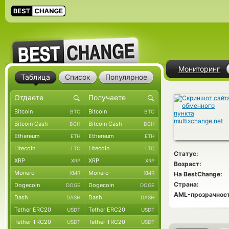
Мониторинг
Таблица
Список
Популярное
Bitcoin
Bitcoin
BTC
BTC
Bitcoin Cash
Bitcoin Cash
BCH
BCH
Ethereum
Ethereum
ETH
ETH
Litecoin
Litecoin
LTC
LTC
Статус:
XRP
XRP
XRP
XRP
Возраст:
Monero
Monero
XMR
XMR
На BestChange:
Страна:
Dogecoin
Dogecoin
DOGE
DOGE
AML-прозрачност
Dash
Dash
DASH
DASH
Tether ERC20
Tether ERC20
USDT
USDT
Tether TRC20
Tether TRC20
USDT
USDT