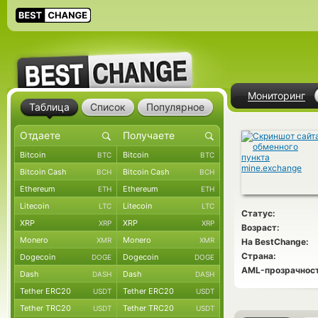
Мониторинг
Таблица
Список
Популярное
Bitcoin
Bitcoin
BTC
BTC
Bitcoin Cash
Bitcoin Cash
BCH
BCH
Ethereum
Ethereum
ETH
ETH
Litecoin
Litecoin
LTC
LTC
Статус:
XRP
XRP
XRP
XRP
Возраст:
Monero
Monero
XMR
XMR
На BestChange:
Страна:
Dogecoin
Dogecoin
DOGE
DOGE
AML-прозрачност
Dash
Dash
DASH
DASH
Tether ERC20
Tether ERC20
USDT
USDT
Tether TRC20
Tether TRC20
USDT
USDT