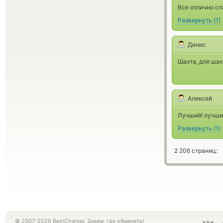
Все отлично с
Развернуть
(
1
)
Денис
Шахта, для шах
Алексей
Лучший! лучший
Развернуть
(
1
)
2 206 страниц:
© 2007-2026 BestChange. Знаем, где обменять!