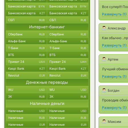
Банковская карта
Банковская карта
BYN
BYN
Все супер!!! По
Банковская карта
Банковская карта
KZT
KZT
Развернуть
(
1
)
СБП
СБП
RUB
RUB
Интернет-банкинг
Александр
Сбербанк
Сбербанк
RUB
RUB
Как обычно ..п
Альфа-Банк
Альфа-Банк
RUB
RUB
Развернуть
(
1
)
Т-Банк
Т-Банк
RUB
RUB
ВТБ
ВТБ
RUB
RUB
Артем
Приват 24
Приват 24
UAH
UAH
Kaspi Bank
Kaspi Bank
KZT
KZT
Лучший обмен
Revolut
Revolut
EUR
EUR
Развернуть
(
1
)
Денежные переводы
WU
WU
USD
USD
Богдан
ЗК
ЗК
RUB
RUB
Проводив обмін
Наличные деньги
Развернуть
(
1
)
Наличные
Наличные
USD
USD
Наличные
Наличные
RUB
RUB
Максим
Наличные
Наличные
EUR
EUR