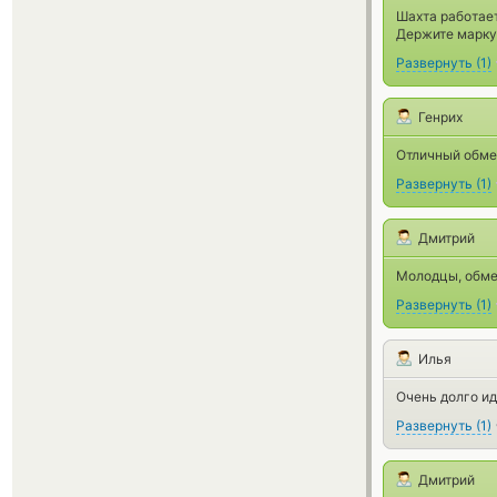
Шахта работае
Держите марку
Развернуть
(
1
)
Генрих
Отличный обме
Развернуть
(
1
)
Дмитрий
Молодцы, обме
Развернуть
(
1
)
Илья
Очень долго ид
Развернуть
(
1
)
Дмитрий