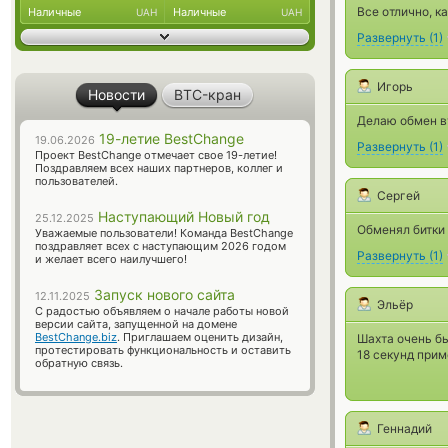
Все отлично, ка
Наличные
Наличные
UAH
UAH
Развернуть
(
1
)
Игорь
Новости
BTC-кран
Делаю обмен вт
19-летие BestChange
19.06.2026
Развернуть
(
1
)
Проект BestChange отмечает свое 19-летие!
Поздравляем всех наших партнеров, коллег и
пользователей.
Сергей
Наступающий Новый год
25.12.2025
Обменял битки 
Уважаемые пользователи! Команда BestChange
поздравляет всех с наступающим 2026 годом
Развернуть
(
1
)
и желает всего наилучшего!
Запуск нового сайта
12.11.2025
Эльёр
С радостью объявляем о начале работы новой
версии сайта, запущенной на домене
BestChange.biz
. Приглашаем оценить дизайн,
Шахта очень бы
протестировать функциональность и оставить
18 секунд прим
обратную связь.
Геннадий