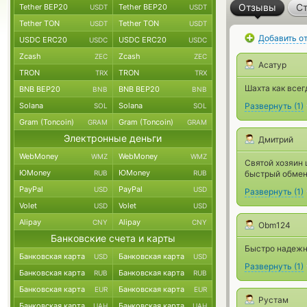
Отзывы
Ст
Tether BEP20
Tether BEP20
USDT
USDT
Tether TON
Tether TON
USDT
USDT
Добавить о
USDC ERC20
USDC ERC20
USDC
USDC
Zcash
Zcash
ZEC
ZEC
Асатур
TRON
TRON
TRX
TRX
Шахта как все
BNB BEP20
BNB BEP20
BNB
BNB
Solana
Solana
Развернуть
(
1
)
SOL
SOL
Gram (Toncoin)
Gram (Toncoin)
GRAM
GRAM
Электронные деньги
Дмитрий
WebMoney
WebMoney
WMZ
WMZ
Святой хозяин 
ЮMoney
ЮMoney
RUB
RUB
быстрый обмен
PayPal
PayPal
USD
USD
Развернуть
(
1
)
Volet
Volet
USD
USD
Alipay
Alipay
CNY
CNY
Obm124
Банковские счета и карты
Быстро надежн
Банковская карта
Банковская карта
USD
USD
Развернуть
(
1
)
Банковская карта
Банковская карта
RUB
RUB
Банковская карта
Банковская карта
EUR
EUR
Рустам
Банковская карта
Банковская карта
UAH
UAH