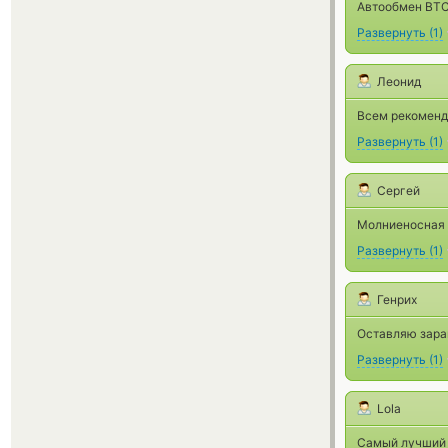
Автообмен BTC 
Развернуть
(
1
)
Леонид
Всем рекоменду
Развернуть
(
1
)
Сергей
Молниеносная 
Развернуть
(
1
)
Генрих
Оставляю заран
Развернуть
(
1
)
Lola
Самый лучший о