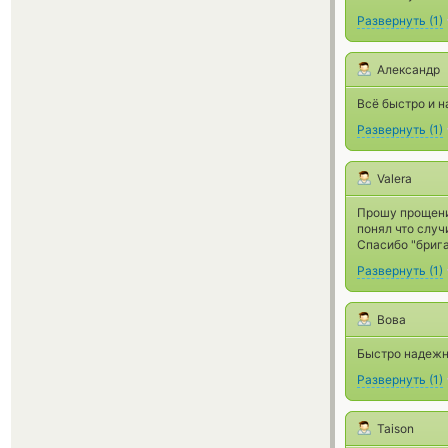
Развернуть
(
1
)
Александр
Всё быстро и н
Развернуть
(
1
)
Valera
Прошу прощения
понял что случи
Спасибо "брига
Развернуть
(
1
)
Вова
Быстро надежн
Развернуть
(
1
)
Taison