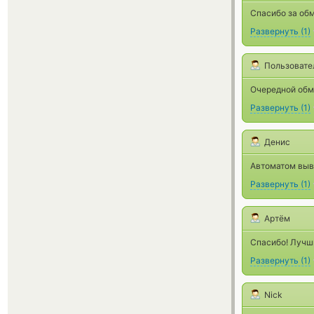
Спасибо за обм
Развернуть
(
1
)
Пользовате
Очередной обм
Развернуть
(
1
)
Денис
Автоматом выв
Развернуть
(
1
)
Артём
Спасибо! Лучш
Развернуть
(
1
)
Nick