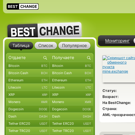
Мониторинг
Таблица
Список
Популярное
Bitcoin
Bitcoin
BTC
BTC
Bitcoin Cash
Bitcoin Cash
BCH
BCH
Ethereum
Ethereum
ETH
ETH
Litecoin
Litecoin
LTC
LTC
Статус:
XRP
XRP
XRP
XRP
Возраст:
Monero
Monero
XMR
XMR
На BestChange:
Страна:
Dogecoin
Dogecoin
DOGE
DOGE
AML-прозрачност
Dash
Dash
DASH
DASH
Tether ERC20
Tether ERC20
USDT
USDT
Tether TRC20
Tether TRC20
USDT
USDT