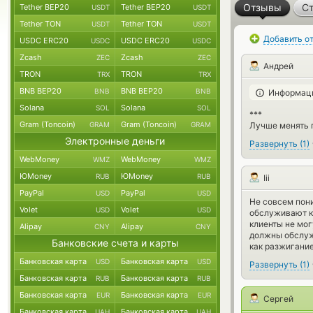
Отзывы
Ст
Tether BEP20
Tether BEP20
USDT
USDT
Tether TON
Tether TON
USDT
USDT
Добавить о
USDC ERC20
USDC ERC20
USDC
USDC
Zcash
Zcash
ZEC
ZEC
Андрей
TRON
TRON
TRX
TRX
BNB BEP20
BNB BEP20
BNB
BNB
Информаци
Solana
Solana
SOL
SOL
***
Gram (Toncoin)
Gram (Toncoin)
Лучше менять 
GRAM
GRAM
Электронные деньги
Развернуть
(
1
)
WebMoney
WebMoney
WMZ
WMZ
ЮMoney
ЮMoney
RUB
RUB
Iii
PayPal
PayPal
USD
USD
Не совсем пони
Volet
Volet
USD
USD
обслуживают кл
клиенты не мог
Alipay
Alipay
CNY
CNY
должны обслужи
Банковские счета и карты
как разжигание
Банковская карта
Банковская карта
USD
USD
Развернуть
(
1
)
Банковская карта
Банковская карта
RUB
RUB
Банковская карта
Банковская карта
EUR
EUR
Сергей
Банковская карта
Банковская карта
UAH
UAH