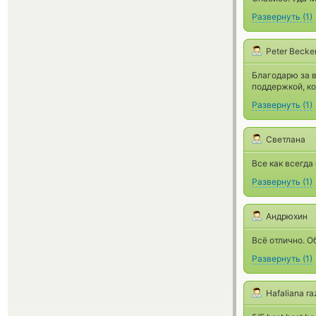
Развернуть
(
1
)
Peter Becke
Благодарю за в
поддержкой, ко
Развернуть
(
1
)
Светлана
Все как всегда 
Развернуть
(
1
)
Андрюхин
Всё отлично. О
Развернуть
(
1
)
Hafaliana ra