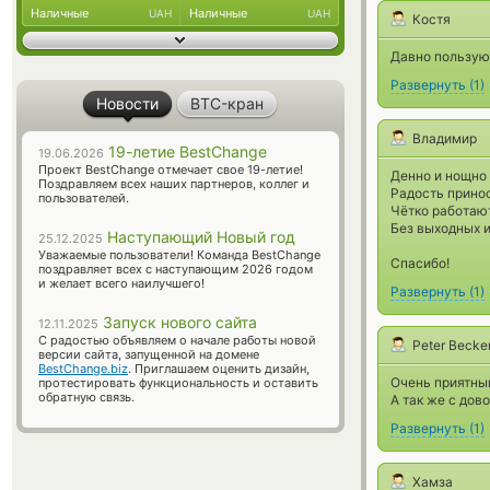
Наличные
Наличные
UAH
UAH
Костя
Давно пользуюс
Развернуть
(
1
)
Новости
BTC-кран
Владимир
19-летие BestChange
19.06.2026
Проект BestChange отмечает свое 19-летие!
Денно и нощно 
Поздравляем всех наших партнеров, коллег и
Радость принос
пользователей.
Чётко работают
Без выходных и
Наступающий Новый год
25.12.2025
Уважаемые пользователи! Команда BestChange
Спасибо!
поздравляет всех с наступающим 2026 годом
и желает всего наилучшего!
Развернуть
(
1
)
Запуск нового сайта
12.11.2025
С радостью объявляем о начале работы новой
Peter Becke
версии сайта, запущенной на домене
BestChange.biz
. Приглашаем оценить дизайн,
Очень приятный
протестировать функциональность и оставить
обратную связь.
А так же с дов
Развернуть
(
1
)
Хамза