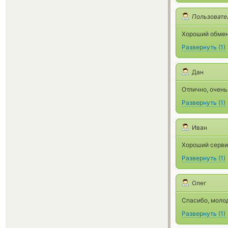
Пользовате
Хороший обмен
Развернуть
(
1
)
Дан
Отлично, очень
Развернуть
(
1
)
Иван
Хороший сервис
Развернуть
(
1
)
Олег
Спасибо, моло
Развернуть
(
1
)