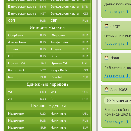
Давно пользую
Банковская карта
Банковская карта
BYN
BYN
Развернуть
(
1
)
Банковская карта
Банковская карта
KZT
KZT
СБП
СБП
RUB
RUB
Sergei
Интернет-банкинг
Сбербанк
Сбербанк
RUB
RUB
Отличный и бы
Альфа-Банк
Альфа-Банк
RUB
RUB
Развернуть
(
1
)
Т-Банк
Т-Банк
RUB
RUB
ВТБ
ВТБ
RUB
RUB
Иван
Приват 24
Приват 24
UAH
UAH
Всё отлично, к
Kaspi Bank
Kaspi Bank
KZT
KZT
Развернуть
(
1
)
Revolut
Revolut
EUR
EUR
Денежные переводы
Anna9063
WU
WU
USD
USD
ЗК
ЗК
RUB
RUB
Упоминани
Наличные деньги
Ещё разок без 
Наличные
Наличные
USD
USD
Команде:ШАХТА
Наличные
Наличные
RUB
RUB
Развернуть
(
1
)
Наличные
Наличные
EUR
EUR