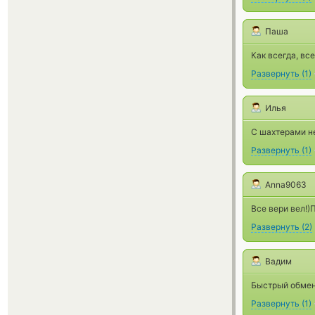
Паша
Как всегда, вс
Развернуть
(
1
)
Илья
С шахтерами не
Развернуть
(
1
)
Anna9063
Все вери вел!
Развернуть
(
2
)
Вадим
Быстрый обме
Развернуть
(
1
)