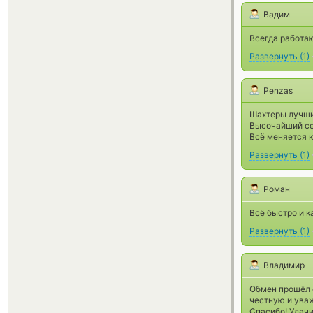
Вадим
Всегда работаю
Развернуть
(
1
)
Penzas
Шахтеры лучшие
Высочайший сер
Всё меняется к
Развернуть
(
1
)
Роман
Всё быстро и к
Развернуть
(
1
)
Владимир
Обмен прошёл 
честную и уваж
Спасибо! Удачи