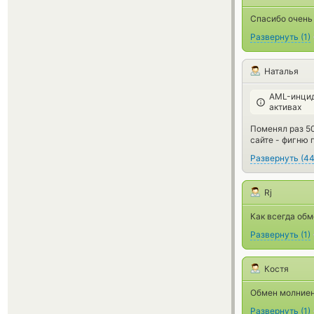
Спасибо очень
Развернуть
(
1
)
Наталья
AML-инцид
активах
Поменял раз 50
сайте - фигню 
Развернуть
(
4
Rj
Как всегда об
Развернуть
(
1
)
Костя
Обмен молниен
Развернуть
(
1
)