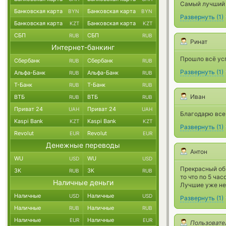
Самый лучший о
Банковская карта
Банковская карта
BYN
BYN
Развернуть
(
1
)
Банковская карта
Банковская карта
KZT
KZT
СБП
СБП
RUB
RUB
Ринат
Интернет-банкинг
Прошло всё усп
Сбербанк
Сбербанк
RUB
RUB
Развернуть
(
1
)
Альфа-Банк
Альфа-Банк
RUB
RUB
Т-Банк
Т-Банк
RUB
RUB
Иван
ВТБ
ВТБ
RUB
RUB
Приват 24
Приват 24
UAH
UAH
Благодарю все
Kaspi Bank
Kaspi Bank
KZT
KZT
Развернуть
(
1
)
Revolut
Revolut
EUR
EUR
Денежные переводы
Антон
WU
WU
USD
USD
Прекрасный обм
ЗК
ЗК
RUB
RUB
то что по 5 ча
Наличные деньги
Лучшие уже не
Наличные
Наличные
USD
USD
Развернуть
(
1
)
Наличные
Наличные
RUB
RUB
Наличные
Наличные
EUR
EUR
Пользовате