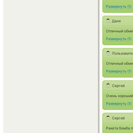
Развернуть
(
1
)
Даня
Отличный обме
Развернуть
(
1
)
Пользовате
Отличный обме
Развернуть
(
1
)
Сергей
Очень хороший 
Развернуть
(
1
)
Сергей
Ракета бомба п