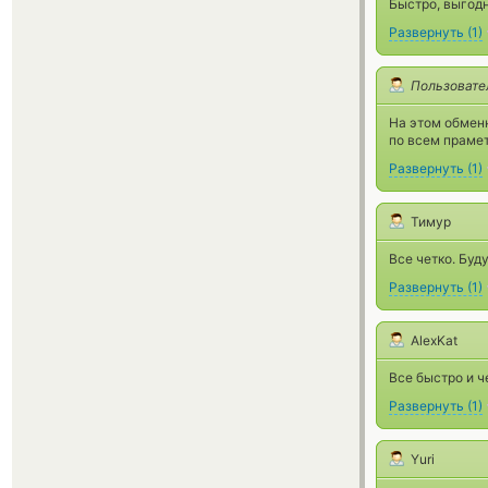
Быстро, выгодн
Развернуть
(
1
)
Пользовате
На этом обменн
по всем праме
Развернуть
(
1
)
Тимур
Все четко. Буд
Развернуть
(
1
)
AlexKat
Все быстро и ч
Развернуть
(
1
)
Yuri