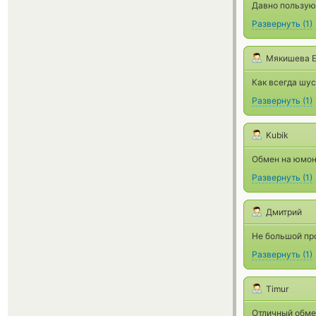
Давно пользуюс
Развернуть
(
1
)
Мякишева Е
Как всегда шус
Развернуть
(
1
)
Kubik
Обмен на юмоне
Развернуть
(
1
)
Дмитрий
Не большой про
Развернуть
(
1
)
Timur
Отличный обме