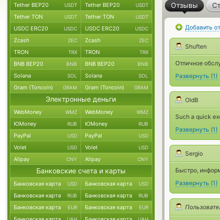
Отзывы
Ст
Tether BEP20
Tether BEP20
USDT
USDT
Tether TON
Tether TON
USDT
USDT
Добавить о
USDC ERC20
USDC ERC20
USDC
USDC
Zcash
Zcash
ZEC
ZEC
Shuften
TRON
TRON
TRX
TRX
Отличное обслу
BNB BEP20
BNB BEP20
BNB
BNB
Solana
Solana
Развернуть
(
1
)
SOL
SOL
Gram (Toncoin)
Gram (Toncoin)
GRAM
GRAM
Электронные деньги
OldB
WebMoney
WebMoney
WMZ
WMZ
Such a quick exc
ЮMoney
ЮMoney
RUB
RUB
Развернуть
(
1
)
PayPal
PayPal
USD
USD
Volet
Volet
USD
USD
Sergio
Alipay
Alipay
CNY
CNY
Банковские счета и карты
Быстро, информ
Развернуть
(
1
)
Банковская карта
Банковская карта
USD
USD
Банковская карта
Банковская карта
RUB
RUB
Пользовате
Банковская карта
Банковская карта
EUR
EUR
Банковская карта
Банковская карта
UAH
UAH