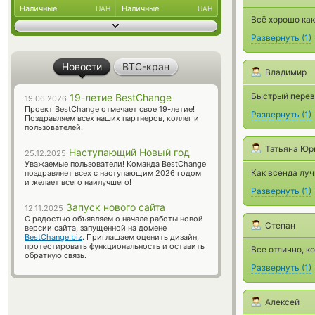
Наличные
Наличные
UAH
UAH
Всё хорошо как
Развернуть
(
1
)
Новости
BTC-кран
Владимир
Быстрый перев
19-летие BestChange
19.06.2026
Проект BestChange отмечает свое 19-летие!
Развернуть
(
1
)
Поздравляем всех наших партнеров, коллег и
пользователей.
Татьяна Юр
Наступающий Новый год
25.12.2025
Уважаемые пользователи! Команда BestChange
Как всенда лу
поздравляет всех с наступающим 2026 годом
и желает всего наилучшего!
Развернуть
(
1
)
Запуск нового сайта
12.11.2025
С радостью объявляем о начале работы новой
Степан
версии сайта, запущенной на домене
BestChange.biz
. Приглашаем оценить дизайн,
протестировать функциональность и оставить
Все отлично, 
обратную связь.
Развернуть
(
1
)
Алексей