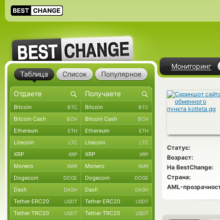
Мониторинг
Таблица
Список
Популярное
Bitcoin
Bitcoin
BTC
BTC
Bitcoin Cash
Bitcoin Cash
BCH
BCH
Ethereum
Ethereum
ETH
ETH
Litecoin
Litecoin
LTC
LTC
Статус:
XRP
XRP
XRP
XRP
Возраст:
Monero
Monero
XMR
XMR
На BestChange:
Страна:
Dogecoin
Dogecoin
DOGE
DOGE
AML-прозрачност
Dash
Dash
DASH
DASH
Tether ERC20
Tether ERC20
USDT
USDT
Tether TRC20
Tether TRC20
USDT
USDT