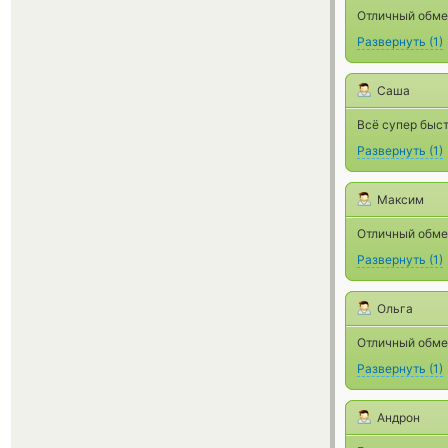
Отличный обмен
Развернуть
(
1
)
Саша
Всё супер быс
Развернуть
(
1
)
Максим
Отличный обме
Развернуть
(
1
)
Ольга
Отличный обме
Развернуть
(
1
)
Андрон