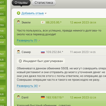
Отзывы
Статистика
SDT
SDT
Добавить отзыв
SDC
ZEC
Эмили
66.205.95.*
12 июня 2023
08:04
TRX
Часто пользуюсь, все успешно, правда немного долгова-то
BNB
около часа перевод доходит
SOL
Развернуть
(
1
)
RAM
Самир
109.252.84.*
11 июня 2023
14:05
MZ
RUB
Инцидент был урегулирован
USD
Обменивал в данном обменике 550$. не могут совершить операц
USD
новый регламент и они отправить до моего уточнения денег не 
они уже даже после этого с почты ответили, но операцию до с
CNY
Совершаю операции часто и такого не происходло не разу.
Развернуть
(
4
)
USD
RUB
Danil
193.108.119.*
12 июня 2023
02:24
EUR
Хороший быстрый обменник , советую
UAH