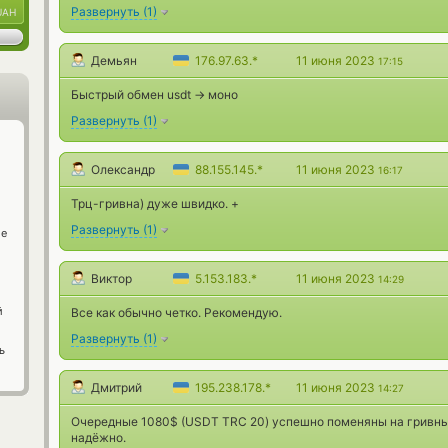
Развернуть
(
1
)
UAH
Демьян
176.97.63.*
11 июня 2023
17:15
Быстрый обмен usdt -> моно
Развернуть
(
1
)
Олександр
88.155.145.*
11 июня 2023
16:17
Трц-гривна) дуже швидко. +
Развернуть
(
1
)
ge
Виктор
5.153.183.*
11 июня 2023
14:29
й
Все как обычно четко. Рекомендую.
Развернуть
(
1
)
ь
Дмитрий
195.238.178.*
11 июня 2023
14:27
Очередные 1080$ (USDT TRC 20) успешно поменяны на гривны 
надёжно.