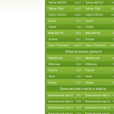
Tether BEP20
Tether BEP20
USDT
U
Tether TON
Tether TON
USDT
U
USDC ERC20
USDC ERC20
USDC
U
Zcash
Zcash
ZEC
TRON
TRON
TRX
BNB BEP20
BNB BEP20
BNB
Solana
Solana
SOL
Gram (Toncoin)
Gram (Toncoin)
GRAM
G
Электронные деньги
WebMoney
WebMoney
WMZ
W
ЮMoney
ЮMoney
RUB
PayPal
PayPal
USD
Volet
Volet
USD
Alipay
Alipay
CNY
Банковские счета и карты
Банковская карта
Банковская карта
USD
Банковская карта
Банковская карта
RUB
Банковская карта
Банковская карта
EUR
Банковская карта
Банковская карта
UAH