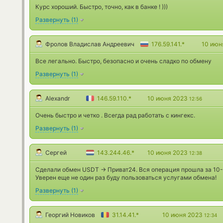
Курс хороший. Быстро, точно, как в банке ! )))
Развернуть
(
1
)
Фролов Владислав Андреевич
176.59.141.*
10 июн
Все легально. Быстро, безопасно и очень сладко по обмену
Развернуть
(
1
)
Alexandr
146.59.110.*
10 июня 2023
12:56
Очень быстро и четко . Всегда рад работать с кингекс.
Развернуть
(
1
)
Сергей
143.244.46.*
10 июня 2023
12:38
Сделали обмен USDT -> Приват24. Вся операция прошла за 10-
Уверен еще не один раз буду пользоваться услугами обмена!
Развернуть
(
1
)
Георгий Новиков
31.14.41.*
10 июня 2023
12:34