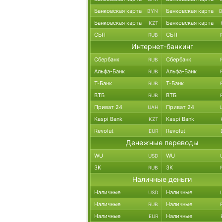
Банковская карта
Банковская карта
BYN
Банковская карта
Банковская карта
KZT
СБП
СБП
RUB
Интернет-банкинг
Сбербанк
Сбербанк
RUB
Альфа-Банк
Альфа-Банк
RUB
Т-Банк
Т-Банк
RUB
ВТБ
ВТБ
RUB
Приват 24
Приват 24
UAH
Kaspi Bank
Kaspi Bank
KZT
Revolut
Revolut
EUR
Денежные переводы
WU
WU
USD
ЗК
ЗК
RUB
Наличные деньги
Наличные
Наличные
USD
Наличные
Наличные
RUB
Наличные
Наличные
EUR