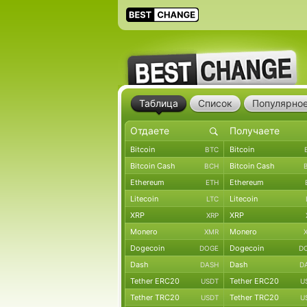
Таблица
Список
Популярно
Bitcoin
Bitcoin
BTC
Bitcoin Cash
Bitcoin Cash
BCH
Ethereum
Ethereum
ETH
Litecoin
Litecoin
LTC
XRP
XRP
XRP
Monero
Monero
XMR
Dogecoin
Dogecoin
DOGE
D
Dash
Dash
DASH
D
Tether ERC20
Tether ERC20
USDT
U
Tether TRC20
Tether TRC20
USDT
U