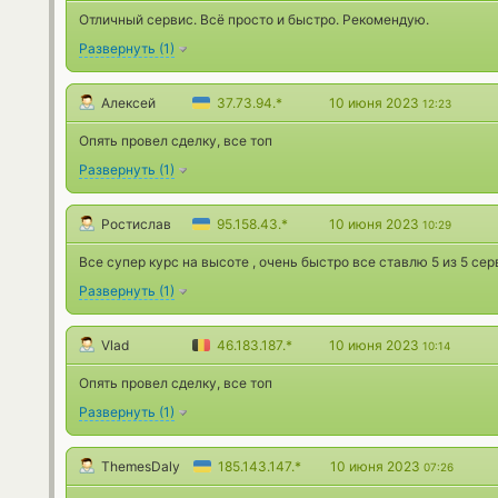
Отличный сервис. Всё просто и быстро. Рекомендую.
Развернуть
(
1
)
Алексей
37.73.94.*
10 июня 2023
12:23
Опять провел сделку, все топ
Развернуть
(
1
)
Ростислав
95.158.43.*
10 июня 2023
10:29
Все супер курс на высоте , очень быстро все ставлю 5 из 5 сер
Развернуть
(
1
)
Vlad
46.183.187.*
10 июня 2023
10:14
Опять провел сделку, все топ
Развернуть
(
1
)
ThemesDaly
185.143.147.*
10 июня 2023
07:26