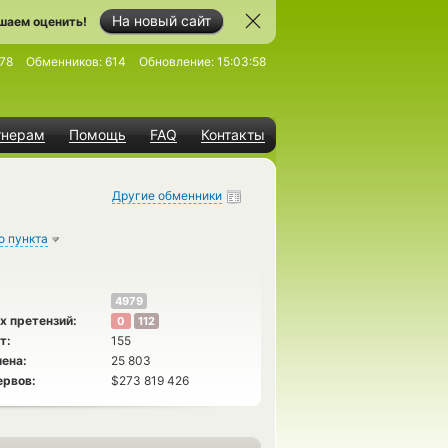
На новый сайт
шаем оценить!
78
Обменников:
614
Обновление:
15:03:58
тнерам
Помощь
FAQ
Контакты
Другие обменники
о пункта
4979
х претензий:
0
112
т:
155
ена:
25 803
ервов:
$273 819 426