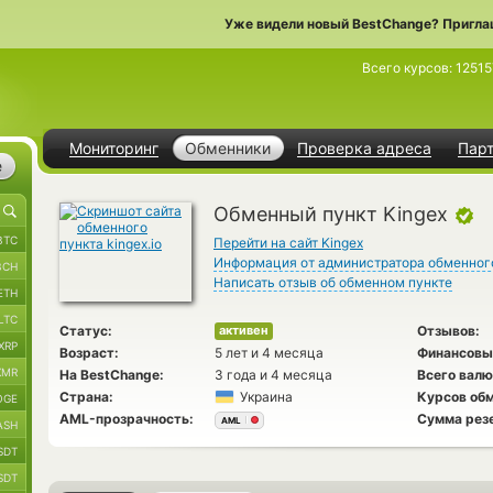
Уже видели новый BestChange? Пригла
Всего курсов:
12515
Мониторинг
Обменники
Проверка адреса
Пар
е
Обменный пункт Kingex
BTC
Перейти на сайт Kingex
Информация от администратора обменног
BCH
Написать отзыв об обменном пункте
ETH
LTC
Статус:
Отзывов:
активен
XRP
Возраст:
5 лет и 4 месяца
Финансовы
XMR
На BestChange:
3 года и 4 месяца
Всего валю
Страна:
Украина
Курсов обм
OGE
AML-прозрачность:
Сумма рез
AML
ASH
SDT
SDT