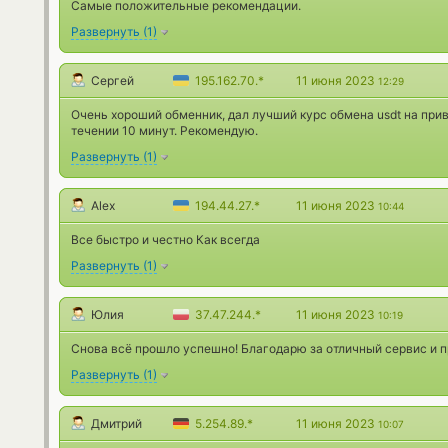
Самые положительные рекомендации.
Развернуть
(
1
)
Сергей
195.162.70.*
11 июня 2023
12:29
Очень хороший обменник, дал лучший курс обмена usdt на прив
течении 10 минут. Рекомендую.
Развернуть
(
1
)
Alex
194.44.27.*
11 июня 2023
10:44
Все быстро и честно Как всегда
Развернуть
(
1
)
Юлия
37.47.244.*
11 июня 2023
10:19
Снова всё прошло успешно! Благодарю за отличный сервис и 
Развернуть
(
1
)
Дмитрий
5.254.89.*
11 июня 2023
10:07