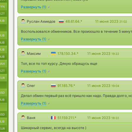
Развернуть
(
1
)
BYN
KZT
RUB
Руслан Ахмедов
46.61.64.*
11 июня 2023
21:02
Воспользовался обменников. Все произошло в течение 5 мину
RUB
Развернуть
(
1
)
RUB
RUB
Максим
178.150.34.*
11 июня 2023
19:22
RUB
Топ, все по топ курсу. Дякую обращусь еще
UAH
Развернуть
(
1
)
KZT
EUR
Олег
91.185.76.*
11 июня 2023
19:04
USD
Делал обмен первый раз всё пришло как надо. Правда долго, н
RUB
Развернуть
(
1
)
USD
Ваня
51.159.211.*
11 июня 2023
18:22
RUB
Шикарный сервис, всегда на высоте )
EUR