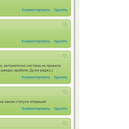
Комментировать
Удалить
Комментировать
Удалить
дно, автоматично система не провела
се швидко зробили. Дуже раджу.)
Комментировать
Удалить
 на каком статусе операция
Комментировать
Удалить