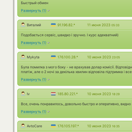
Быстрый обмен
Развернуть
(
1
)
Виталий
91.196.82.*
11 июня 2023
05:33
Подобається сервіс, швидко і зручно. І курс адекватний)
Развернуть
(
1
)
Mykyta
176.100.28.*
10 июня 2023
23:05
Була помилка з мого боку - не врахував долар комісії. Відпові
платіж, але о 2 ночі за декілька хвилин відповіла підтримка і в
Развернуть
(
1
)
Iv
185.80.221.*
10 июня 2023
18:29
Все, очень понравилось, довольно быстро и оперативно, видно
Развернуть
(
1
)
AvtoCare
176.105.197.*
10 июня 2023
16:35