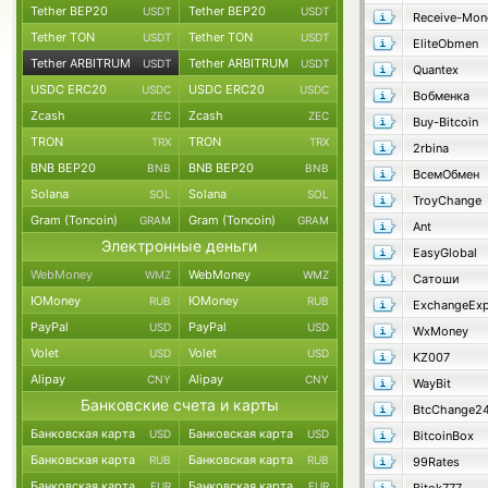
Tether BEP20
Tether BEP20
USDT
USDT
Receive-Mon
Tether TON
Tether TON
USDT
USDT
EliteObmen
Tether ARBITRUM
Tether ARBITRUM
USDT
USDT
Quantex
USDC ERC20
USDC ERC20
USDC
USDC
Вобменка
Zcash
Zcash
ZEC
ZEC
Buy-Bitcoin
TRON
TRON
TRX
TRX
2rbina
BNB BEP20
BNB BEP20
BNB
BNB
ВсемОбмен
Solana
Solana
SOL
SOL
TroyChange
Gram (Toncoin)
Gram (Toncoin)
GRAM
GRAM
Ant
Электронные деньги
EasyGlobal
WebMoney
WebMoney
WMZ
WMZ
Сатоши
ЮMoney
ЮMoney
RUB
RUB
ExchangeExp
PayPal
PayPal
USD
USD
WxMoney
Volet
Volet
USD
USD
KZ007
Alipay
Alipay
CNY
CNY
WayBit
Банковские счета и карты
BtcChange2
Банковская карта
Банковская карта
USD
USD
BitcoinBox
Банковская карта
Банковская карта
RUB
RUB
99Rates
Банковская карта
Банковская карта
EUR
EUR