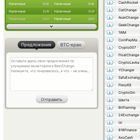
CashRocket
Наличные
Наличные
RUB
RUB
CatChange
Наличные
Наличные
EUR
EUR
AvanChange
Наличные
Наличные
UAH
UAH
GeekChange
1WM
CoinPayMaster
Предложения
BTC-кран
Crypto007
FloatChange
CryptoLavka
YChanger
SafuExchang
Flexy69
CryptoGin
Шахта
BitFlaming
24Exchange
Izi
818Finance
AxoCash