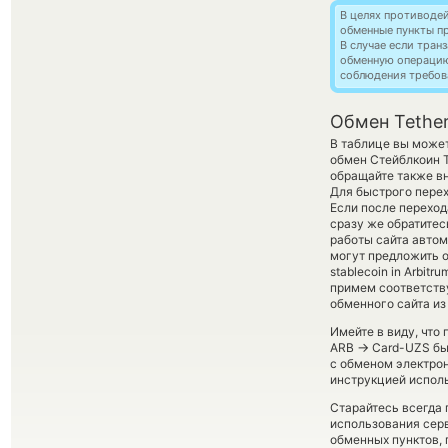
В целях противоде
обменные пункты п
В случае если тра
обменную операци
соблюдения требов
Обмен Tethe
В таблице вы может
обмен Стейблкоин 
обращайте также вн
Для быстрого перех
Если после переход
сразу же обратитес
работы сайта авто
могут предложить о
stablecoin in Arbit
примем соответств
обменного сайта из
Имейте в виду, что
→
ARB
Card-UZS быв
с обменом электрон
инструкцией испол
Старайтесь всегда
использования серв
обменных пунктов,