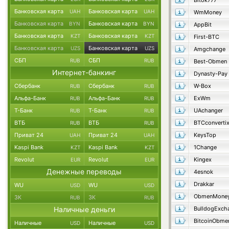
Bitok777
Банковская карта
Банковская карта
UAH
UAH
WmMoney
Банковская карта
Банковская карта
BYN
BYN
AppBit
Банковская карта
Банковская карта
KZT
KZT
First-BTC
Банковская карта
Банковская карта
UZS
UZS
Amgchange
СБП
СБП
RUB
RUB
Best-Obmen
Интернет-банкинг
Dynasty-Pay
Сбербанк
Сбербанк
W-Box
RUB
RUB
Альфа-Банк
Альфа-Банк
ExWm
RUB
RUB
Т-Банк
Т-Банк
UAchanger
RUB
RUB
ВТБ
ВТБ
BTCconverti
RUB
RUB
Приват 24
Приват 24
KeysTop
UAH
UAH
Kaspi Bank
Kaspi Bank
1Change
KZT
KZT
Revolut
Revolut
Kingex
EUR
EUR
Денежные переводы
4esnok
Drakkar
WU
WU
USD
USD
ObmenMone
ЗК
ЗК
RUB
RUB
Наличные деньги
BulldogExch
BitcoinObme
Наличные
Наличные
USD
USD