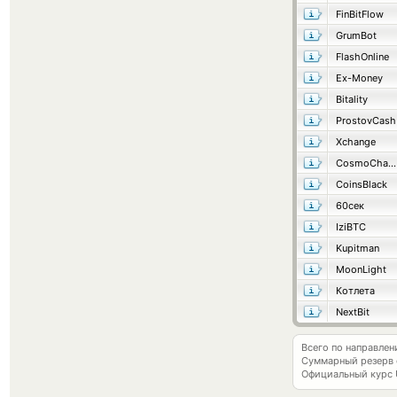
FinBitFlow
GrumBot
FlashOnline
Ex-Money
Bitality
ProstovCash
Xchange
CosmoChanger
CoinsBlack
60сек
IziBTC
Kupitman
MoonLight
Котлета
NextBit
Всего по направле
Суммарный резерв
Официальный курс