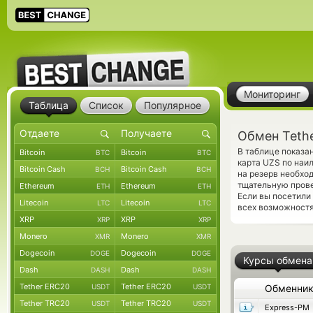
Мониторинг
Таблица
Список
Популярное
Обмен Teth
В таблице показа
Bitcoin
Bitcoin
BTC
BTC
карта UZS по наи
Bitcoin Cash
Bitcoin Cash
BCH
BCH
на резерв необхо
тщательную прове
Ethereum
Ethereum
ETH
ETH
Если вы посетили
Litecoin
Litecoin
LTC
LTC
всех возможностя
XRP
XRP
XRP
XRP
Monero
Monero
XMR
XMR
Dogecoin
Dogecoin
DOGE
DOGE
Курсы обмена
Dash
Dash
DASH
DASH
Tether ERC20
Tether ERC20
USDT
USDT
Обменни
Tether TRC20
Tether TRC20
USDT
USDT
Express-PM