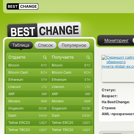
Мониторинг
Таблица
Список
Популярное
Bitcoin
Bitcoin
BTC
BTC
Bitcoin Cash
Bitcoin Cash
BCH
BCH
Ethereum
Ethereum
ETH
ETH
Litecoin
Litecoin
LTC
LTC
Статус:
XRP
XRP
XRP
XRP
Возраст:
Monero
Monero
XMR
XMR
На BestChange:
Страна:
Dogecoin
Dogecoin
DOGE
DOGE
AML-прозрачност
Dash
Dash
DASH
DASH
Tether ERC20
Tether ERC20
USDT
USDT
Tether TRC20
Tether TRC20
USDT
USDT