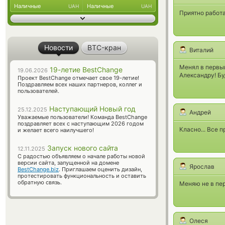
Наличные
Наличные
UAH
UAH
Приятно работ
Новости
BTC-кран
Виталий
Менял в первый
19-летие BestChange
19.06.2026
Александру! Бу
Проект BestChange отмечает свое 19-летие!
Поздравляем всех наших партнеров, коллег и
пользователей.
Наступающий Новый год
25.12.2025
Андрей
Уважаемые пользователи! Команда BestChange
поздравляет всех с наступающим 2026 годом
Класно... Все 
и желает всего наилучшего!
Запуск нового сайта
12.11.2025
С радостью объявляем о начале работы новой
версии сайта, запущенной на домене
Ярослав
BestChange.biz
. Приглашаем оценить дизайн,
протестировать функциональность и оставить
обратную связь.
Меняю не в пер
Олеся