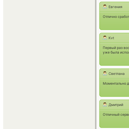
Евгения
Отлично сработ
Kvt
Первый раз во
уже была испо
Светлана
Моментально д
Дмитрий
Отличный серв