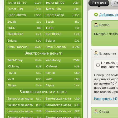
Отзывы
Ст
Tether BEP20
Tether BEP20
USDT
USDT
Tether TON
Tether TON
USDT
USDT
Добавить о
USDC ERC20
USDC ERC20
USDC
USDC
Zcash
Zcash
ZEC
ZEC
Roman
TRON
TRON
TRX
TRX
Быстро и четко
BNB BEP20
BNB BEP20
BNB
BNB
Solana
Solana
SOL
SOL
Gram (Toncoin)
Gram (Toncoin)
GRAM
GRAM
Электронные деньги
Владислав
WebMoney
WebMoney
WMZ
WMZ
По имеющи
ЮMoney
ЮMoney
RUB
RUB
пользоват
PayPal
PayPal
USD
USD
Совершал обмен
Volet
Volet
ли у них каких 
USD
USD
регламент 10-1
Alipay
Alipay
CNY
CNY
нарушен, данн
Банковские счета и карты
претензию и ра
Банковская карта
Банковская карта
Развернуть
(
4
)
USD
USD
Банковская карта
Банковская карта
RUB
RUB
Банковская карта
Банковская карта
EUR
EUR
Слава
Банковская карта
Банковская карта
UAH
UAH