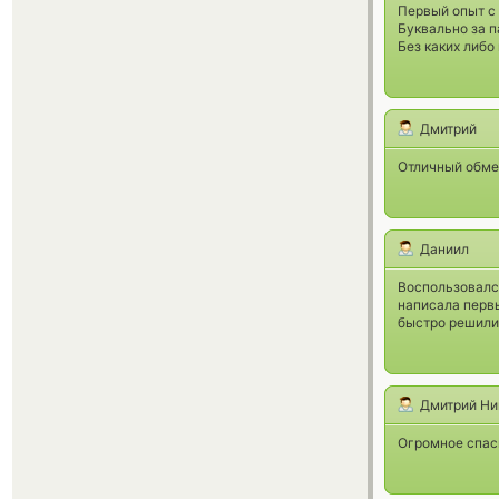
Первый опыт с
Буквально за п
Без каких либо
Дмитрий
Отличный обмен
Даниил
Воспользовалс
написала первы
быстро решили
Дмитрий Ни
Огромное спас