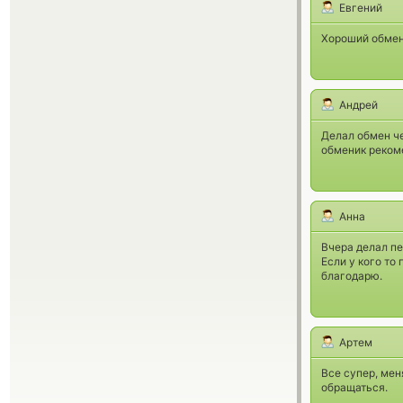
Евгений
Хороший обменн
Андрей
Делал обмен че
обменик реком
Анна
Вчера делал пе
Если у кого то
благодарю.
Артем
Все супер, мен
обращаться.