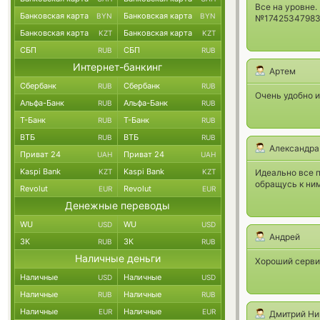
Все на уровне
Банковская карта
Банковская карта
BYN
BYN
№17425347983
Банковская карта
Банковская карта
KZT
KZT
СБП
СБП
RUB
RUB
Интернет-банкинг
Артем
Сбербанк
Сбербанк
RUB
RUB
Очень удобно и
Альфа-Банк
Альфа-Банк
RUB
RUB
Т-Банк
Т-Банк
RUB
RUB
ВТБ
ВТБ
RUB
RUB
Александра
Приват 24
Приват 24
UAH
UAH
Kaspi Bank
Kaspi Bank
KZT
KZT
Идеально все 
обращусь к ним
Revolut
Revolut
EUR
EUR
Денежные переводы
WU
WU
USD
USD
Андрей
ЗК
ЗК
RUB
RUB
Наличные деньги
Хороший серви
Наличные
Наличные
USD
USD
Наличные
Наличные
RUB
RUB
Наличные
Наличные
EUR
EUR
Дмитрий Ни