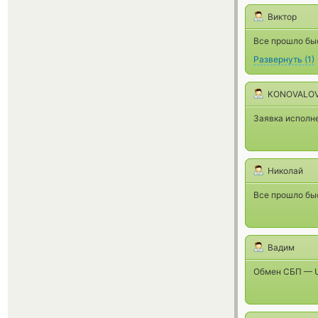
Виктор
Все прошло бы
Развернуть
(
1
)
KONOVALOV
Заявка исполне
Николай
Все прошло быс
Вадим
Обмен СБП — U