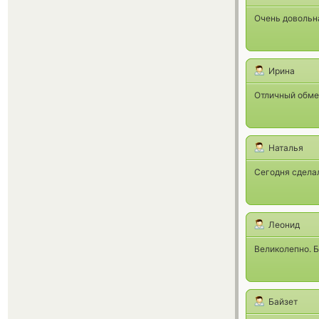
Очень довольн
Ирина
Отличный обме
Наталья
Сегодня сделал
Леонид
Великолепно. Б
Байзет