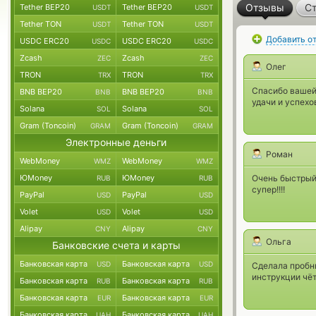
Отзывы
Ст
Tether BEP20
Tether BEP20
USDT
USDT
Tether TON
Tether TON
USDT
USDT
Добавить о
USDC ERC20
USDC ERC20
USDC
USDC
Zcash
Zcash
ZEC
ZEC
Олег
TRON
TRON
TRX
TRX
Спасибо вашей 
BNB BEP20
BNB BEP20
BNB
BNB
удачи и успехо
Solana
Solana
SOL
SOL
Gram (Toncoin)
Gram (Toncoin)
GRAM
GRAM
Электронные деньги
Роман
WebMoney
WebMoney
WMZ
WMZ
ЮMoney
ЮMoney
Очень быстрый 
RUB
RUB
супер!!!!
PayPal
PayPal
USD
USD
Volet
Volet
USD
USD
Alipay
Alipay
CNY
CNY
Ольга
Банковские счета и карты
Банковская карта
Банковская карта
USD
USD
Сделала пробны
инструкции чё
Банковская карта
Банковская карта
RUB
RUB
Банковская карта
Банковская карта
EUR
EUR
Банковская карта
Банковская карта
UAH
UAH