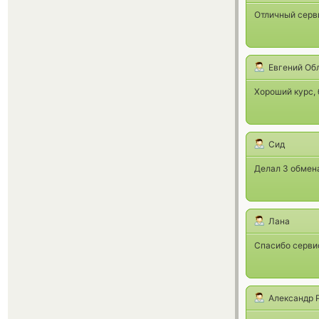
Отличный серв
Евгений Об
Хороший курс,
Сид
Делал 3 обмена
Лана
Спасибо сервис
Александр 