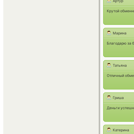
Артур
Крутой обменни
Марина
Благодарю за б
Татьяна
Отличный обмен
Гриша
Деньги успешн
Катерина