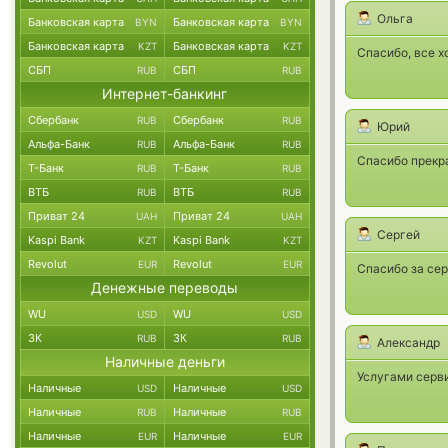
Ольга
Банковская карта
Банковская карта
BYN
BYN
Банковская карта
Банковская карта
KZT
KZT
Спасибо, все 
СБП
СБП
RUB
RUB
Интернет-банкинг
Сбербанк
Сбербанк
RUB
RUB
Юрий
Альфа-Банк
Альфа-Банк
RUB
RUB
Спасибо прекра
Т-Банк
Т-Банк
RUB
RUB
ВТБ
ВТБ
RUB
RUB
Приват 24
Приват 24
UAH
UAH
Сергей
Kaspi Bank
Kaspi Bank
KZT
KZT
Revolut
Revolut
EUR
EUR
Спасибо за сер
Денежные переводы
WU
WU
USD
USD
ЗК
ЗК
RUB
RUB
Александр
Наличные деньги
Услугами серви
Наличные
Наличные
USD
USD
Наличные
Наличные
RUB
RUB
Наличные
Наличные
EUR
EUR