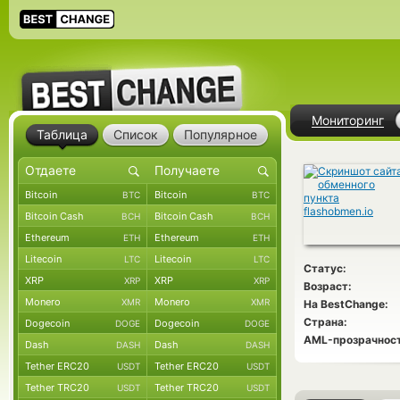
Мониторинг
Таблица
Список
Популярное
Bitcoin
Bitcoin
BTC
BTC
Bitcoin Cash
Bitcoin Cash
BCH
BCH
Ethereum
Ethereum
ETH
ETH
Litecoin
Litecoin
LTC
LTC
Статус:
XRP
XRP
XRP
XRP
Возраст:
Monero
Monero
XMR
XMR
На BestChange:
Страна:
Dogecoin
Dogecoin
DOGE
DOGE
AML-прозрачност
Dash
Dash
DASH
DASH
Tether ERC20
Tether ERC20
USDT
USDT
Tether TRC20
Tether TRC20
USDT
USDT