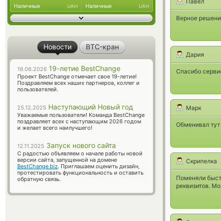
Павел
Наличные
Наличные
UAH
UAH
Верное решени
Новости
BTC-кран
Дария
19-летие BestChange
19.06.2026
Спасибо серви
Проект BestChange отмечает свое 19-летие!
Поздравляем всех наших партнеров, коллег и
пользователей.
Наступающий Новый год
25.12.2025
Марк
Уважаемые пользователи! Команда BestChange
поздравляет всех с наступающим 2026 годом
Обменивал тут 
и желает всего наилучшего!
Запуск нового сайта
12.11.2025
С радостью объявляем о начале работы новой
версии сайта, запущенной на домене
Скрипелка
BestChange.biz
. Приглашаем оценить дизайн,
протестировать функциональность и оставить
Поменяли быстр
обратную связь.
реквизитов. Мо