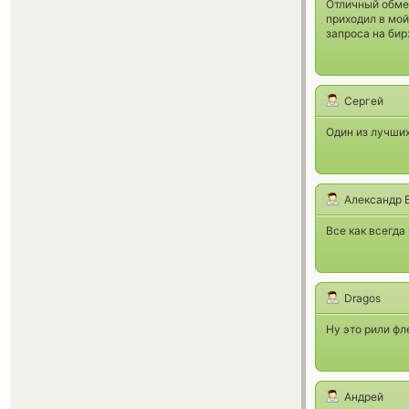
Отличный обмен
приходил в мо
запроса на бир
Сергей
Один из лучши
Александр 
Все как всегда
Dragos
Ну это рили фл
Андрей