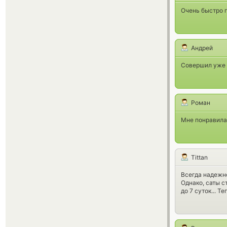
Очень быстро 
Андрей
Совершил уже п
Роман
Мне понравилас
Tittan
Всегда надежно
Однако, саты с
до 7 суток... Т