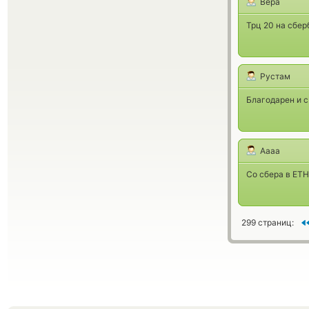
Вера
Трц 20 на сбер
Рустам
Благодарен и с
Аааа
Со сбера в ETH
299 страниц: