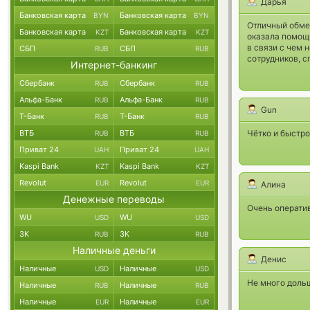
Дарья
Банковская карта
Банковская карта
BYN
BYN
Отличный обмен
Банковская карта
Банковская карта
KZT
KZT
оказала помощь
в связи с чем 
СБП
СБП
RUB
RUB
сотрудников, с
Интернет-банкинг
Сбербанк
Сбербанк
RUB
RUB
Альфа-Банк
Альфа-Банк
RUB
RUB
Gun
Т-Банк
Т-Банк
RUB
RUB
ВТБ
ВТБ
Чётко и быстро
RUB
RUB
Приват 24
Приват 24
UAH
UAH
Kaspi Bank
Kaspi Bank
KZT
KZT
Revolut
Revolut
EUR
EUR
Алина
Денежные переводы
Очень операти
WU
WU
USD
USD
ЗК
ЗК
RUB
RUB
Наличные деньги
Денис
Наличные
Наличные
USD
USD
Не много дольш
Наличные
Наличные
RUB
RUB
Наличные
Наличные
EUR
EUR