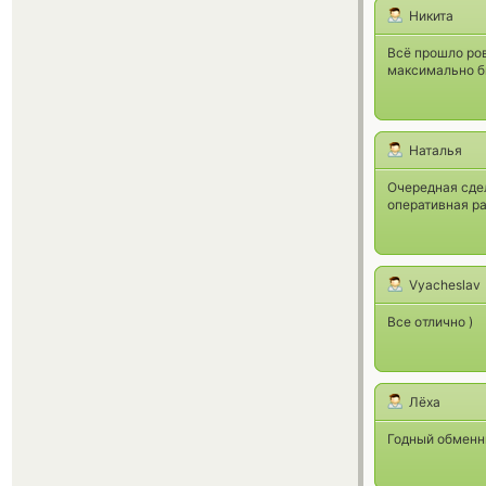
Никита
Всё прошло ров
максимально б
Наталья
Очередная сде
оперативная ра
Vyacheslav
Все отлично )
Лёха
Годный обменн