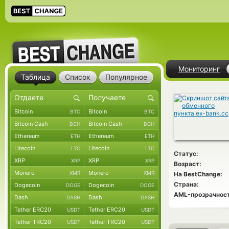
Мониторинг
Таблица
Список
Популярное
Bitcoin
Bitcoin
BTC
BTC
Bitcoin Cash
Bitcoin Cash
BCH
BCH
Ethereum
Ethereum
ETH
ETH
Litecoin
Litecoin
LTC
LTC
Статус:
XRP
XRP
XRP
XRP
Возраст:
Monero
Monero
XMR
XMR
На BestChange:
Страна:
Dogecoin
Dogecoin
DOGE
DOGE
AML-прозрачност
Dash
Dash
DASH
DASH
Tether ERC20
Tether ERC20
USDT
USDT
Tether TRC20
Tether TRC20
USDT
USDT