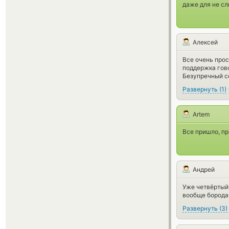
даже для не с
Алексей
Все очень прос
поддержка гово
Безупречный с
Развернуть
(
1
)
Artem
Все пришло, пр
Андрей
Уже четвёртый 
вообще борода
Развернуть
(
3
)