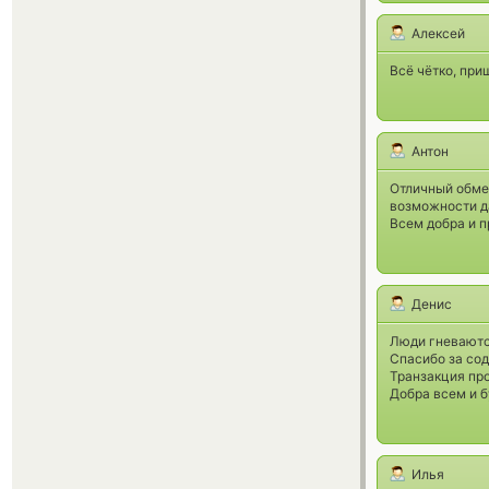
Алексей
Всё чётко, при
Антон
Отличный обмен
возможности да
Всем добра и п
Денис
Люди гневаютс
Спасибо за со
Транзакция про
Добра всем и б
Илья