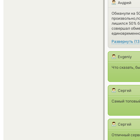
Андрей
Обманули на 50
произвольно,по
лишился 50% би
совершал обме
единовременно 
Развернуть
(
13
Evgeniy
Что сказать, б
Сергей
Самый топовый
Сергей
Отличный серви