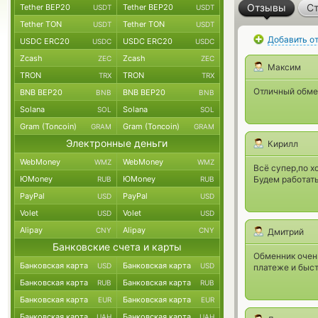
Отзывы
Ст
Tether BEP20
Tether BEP20
USDT
USDT
Tether TON
Tether TON
USDT
USDT
Добавить о
USDC ERC20
USDC ERC20
USDC
USDC
Zcash
Zcash
ZEC
ZEC
Максим
TRON
TRON
TRX
TRX
Отличный обме
BNB BEP20
BNB BEP20
BNB
BNB
Solana
Solana
SOL
SOL
Gram (Toncoin)
Gram (Toncoin)
GRAM
GRAM
Электронные деньги
Кирилл
WebMoney
WebMoney
WMZ
WMZ
Всё супер,по х
ЮMoney
ЮMoney
Будем работать
RUB
RUB
PayPal
PayPal
USD
USD
Volet
Volet
USD
USD
Alipay
Alipay
CNY
CNY
Дмитрий
Банковские счета и карты
Обменник очень
Банковская карта
Банковская карта
USD
USD
платеже и быст
Банковская карта
Банковская карта
RUB
RUB
Банковская карта
Банковская карта
EUR
EUR
Банковская карта
Банковская карта
UAH
UAH