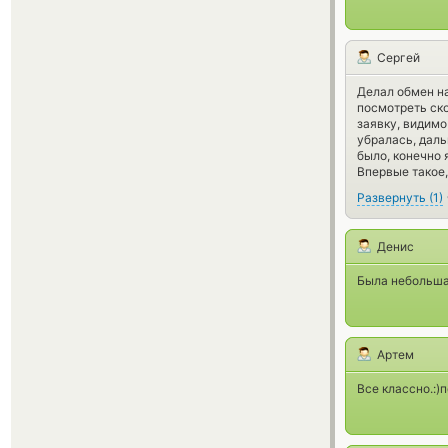
Сергей
Делал обмен на
посмотреть ско
заявку, видимо
убралась, даль
было, конечно я
Впервые такое,
Развернуть
(
1
)
Денис
Была небольшая
Артем
Все классно.:)