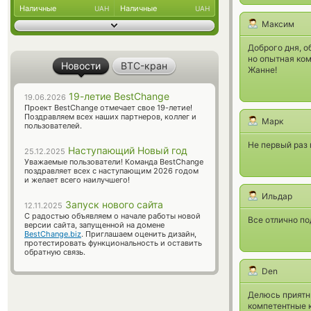
Наличные
Наличные
UAH
UAH
Максим
Доброго дня, 
но опытная ком
Новости
BTC-кран
Жанне!
19-летие BestChange
19.06.2026
Проект BestChange отмечает свое 19-летие!
Поздравляем всех наших партнеров, коллег и
Марк
пользователей.
Не первый раз
Наступающий Новый год
25.12.2025
Уважаемые пользователи! Команда BestChange
поздравляет всех с наступающим 2026 годом
и желает всего наилучшего!
Ильдар
Запуск нового сайта
12.11.2025
С радостью объявляем о начале работы новой
Все отлично п
версии сайта, запущенной на домене
BestChange.biz
. Приглашаем оценить дизайн,
протестировать функциональность и оставить
обратную связь.
Den
Делюсь приятн
компетентные 