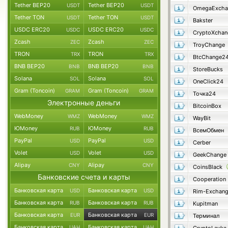
Tether BEP20
Tether BEP20
USDT
USDT
OmegaExcha
Tether TON
Tether TON
USDT
USDT
Bakster
USDC ERC20
USDC ERC20
USDC
USDC
CryptoXchan
Zcash
Zcash
ZEC
ZEC
TroyChange
TRON
TRON
TRX
TRX
BtcChange2
BNB BEP20
BNB BEP20
BNB
BNB
StoreBucks
Solana
Solana
SOL
SOL
OneClick24
Gram (Toncoin)
Gram (Toncoin)
GRAM
GRAM
Точка24
Электронные деньги
BitcoinBox
WebMoney
WebMoney
WMZ
WMZ
WayBit
ЮMoney
ЮMoney
RUB
RUB
ВсемОбмен
PayPal
PayPal
USD
USD
Cerber
Volet
Volet
USD
USD
GeekChange
Alipay
Alipay
CNY
CNY
CoinsBlack
Банковские счета и карты
Cooperation
Банковская карта
Банковская карта
USD
USD
Rim-Exchan
Банковская карта
Банковская карта
RUB
RUB
Kupitman
Банковская карта
Банковская карта
EUR
EUR
Терминал
Банковская карта
Банковская карта
UAH
UAH