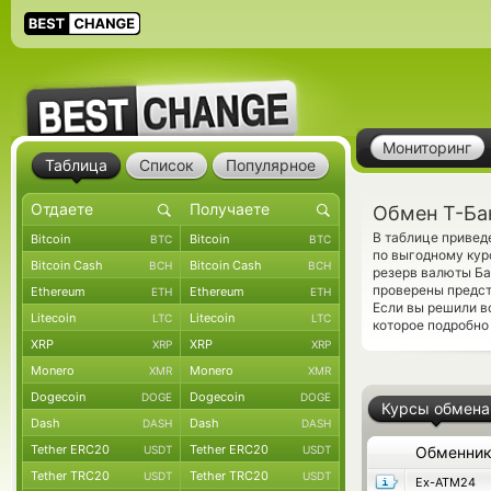
Мониторинг
Таблица
Список
Популярное
Обмен Т-Ба
В таблице привед
Bitcoin
Bitcoin
BTC
BTC
по выгодному кур
Bitcoin Cash
Bitcoin Cash
BCH
BCH
резерв валюты Ба
проверены предс
Ethereum
Ethereum
ETH
ETH
Если вы решили в
Litecoin
Litecoin
LTC
LTC
которое подробно 
XRP
XRP
XRP
XRP
Monero
Monero
XMR
XMR
Dogecoin
Dogecoin
DOGE
DOGE
Курсы обмена
Dash
Dash
DASH
DASH
Tether ERC20
Tether ERC20
USDT
USDT
Обменни
Tether TRC20
Tether TRC20
USDT
USDT
Ex-ATM24