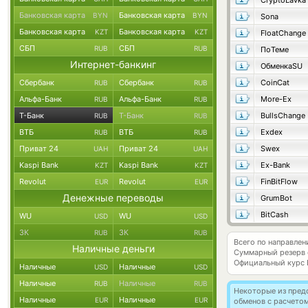
CryptoLavka
Банковская карта
Банковская карта
BYN
BYN
Sona
Банковская карта
Банковская карта
KZT
KZT
FloatChange
СБП
СБП
RUB
RUB
ПоТеме
Интернет-банкинг
ОбменкаSU
Сбербанк
Сбербанк
CoinCat
RUB
RUB
Альфа-Банк
Альфа-Банк
More-Ex
RUB
RUB
Т-Банк
Т-Банк
BullsChange
RUB
RUB
ВТБ
ВТБ
Exdex
RUB
RUB
Приват 24
Приват 24
Swex
UAH
UAH
Kaspi Bank
Kaspi Bank
Ex-Bank
KZT
KZT
Revolut
Revolut
FinBitFlow
EUR
EUR
Денежные переводы
GrumBot
BitCash
WU
WU
USD
USD
ЗК
ЗК
RUB
RUB
Всего по направле
Наличные деньги
Суммарный резерв
Официальный курс
Наличные
Наличные
USD
USD
Наличные
Наличные
RUB
RUB
Некоторые из пред
Наличные
Наличные
EUR
EUR
обменов с расчето