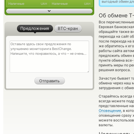
выгодный обмен дл
Наличные
Наличные
UAH
UAH
Об обмене T
Все перечисленные 
Евровая банковская
Предложения
BTC-кран
обращайте также вн
перехода на сайт о
после перехода на 
же обратитесь к ег
работы сайта авто
предложить обмен в
пункте обмена все-
принять меры по ре
решения вопроса.
Зачастую бывает та
обмена через наш м
затруднения с обме
Старайтесь всегда
всегда можете под
представленные на
Оповещение
, в ко
оповещение сразу ж
можете воспользо
валюты.