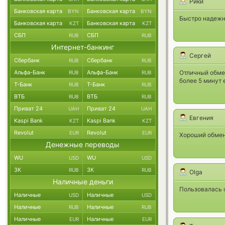
Рики
Банковская карта
Банковская карта
BYN
BYN
Быстро надежн
Банковская карта
Банковская карта
KZT
KZT
СБП
СБП
RUB
RUB
Интернет-банкинг
Сергей
Сбербанк
Сбербанк
RUB
RUB
Альфа-Банк
Альфа-Банк
Отличный обмен
RUB
RUB
более 5 минут 
Т-Банк
Т-Банк
RUB
RUB
ВТБ
ВТБ
RUB
RUB
Приват 24
Приват 24
UAH
UAH
Евгения
Kaspi Bank
Kaspi Bank
KZT
KZT
Revolut
Revolut
EUR
EUR
Хороший обмен
Денежные переводы
WU
WU
USD
USD
ЗК
ЗК
RUB
RUB
Olga
Наличные деньги
Пользовалась 
Наличные
Наличные
USD
USD
Наличные
Наличные
RUB
RUB
Наличные
Наличные
EUR
EUR