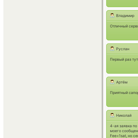
Владимир
Отличный серв
Руслан
Первый раз тут
Артём
Приятный сапо
Николай
4-ая заявка по
моего сообщени
Fee=1sat, но с