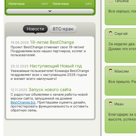
Татьяна
Наличные
Наличные
UAH
UAH
Все хорошо, по
Новости
BTC-кран
Сергей
19-летие BestChange
19.06.2026
За неделю два 
Проект BestChange отмечает свое 19-летие!
Думаю что это
Поздравляем всех наших партнеров, коллег и
пользователей.
Наступающий Новый год
25.12.2025
Уважаемые пользователи! Команда BestChange
Максим
поздравляет всех с наступающим 2026 годом
и желает всего наилучшего!
Все пришло. Р
Запуск нового сайта
12.11.2025
С радостью объявляем о начале работы новой
версии сайта, запущенной на домене
BestChange.biz
. Приглашаем оценить дизайн,
Иван
протестировать функциональность и оставить
обратную связь.
Благодарю за о
высоте, успех