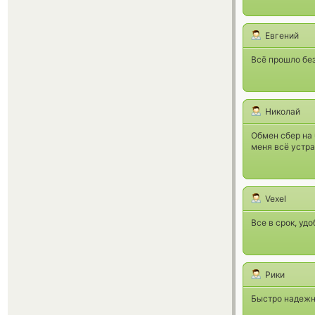
Евгений
Всё прошло без 
Николай
Обмен сбер на 
меня всё устра
Vexel
Все в срок, уд
Рики
Быстро надежн