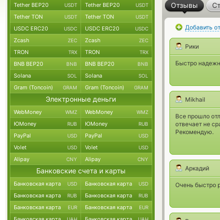
Отзывы
Ст
Tether BEP20
Tether BEP20
USDT
USDT
Tether TON
Tether TON
USDT
USDT
Добавить о
USDC ERC20
USDC ERC20
USDC
USDC
Zcash
Zcash
ZEC
ZEC
Рики
TRON
TRON
TRX
TRX
Быстро надежн
BNB BEP20
BNB BEP20
BNB
BNB
Solana
Solana
SOL
SOL
Gram (Toncoin)
Gram (Toncoin)
GRAM
GRAM
Электронные деньги
Mikhail
WebMoney
WebMoney
WMZ
WMZ
Все прошло от
ЮMoney
ЮMoney
отвечает не ср
RUB
RUB
Рекомендую.
PayPal
PayPal
USD
USD
Volet
Volet
USD
USD
Alipay
Alipay
CNY
CNY
Аркадий
Банковские счета и карты
Банковская карта
Банковская карта
USD
USD
Очень быстро р
Банковская карта
Банковская карта
RUB
RUB
Банковская карта
Банковская карта
EUR
EUR
Банковская карта
Банковская карта
UAH
UAH