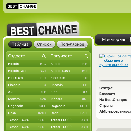
Мониторинг
Таблица
Список
Популярное
Bitcoin
Bitcoin
BTC
BTC
Bitcoin Cash
Bitcoin Cash
BCH
BCH
Ethereum
Ethereum
ETH
ETH
Litecoin
Litecoin
LTC
LTC
Статус:
XRP
XRP
XRP
XRP
Возраст:
Monero
Monero
XMR
XMR
На BestChange:
Страна:
Dogecoin
Dogecoin
DOGE
DOGE
AML-прозрачност
Dash
Dash
DASH
DASH
Tether ERC20
Tether ERC20
USDT
USDT
Tether TRC20
Tether TRC20
USDT
USDT