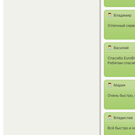
Владимир
Отличный серв
Василий
Спасибо EuroBi
Ребятам спаси
Мария
Очень быстро, 
Владислав
Всё быстро и х