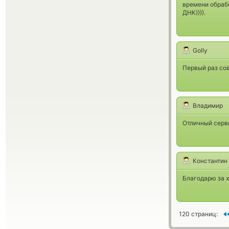
времени обрабо
ДНК)))).
Golly
Первый раз сов
Владимир
Отличный серв
Константин
Благодарю за 
120 страниц: