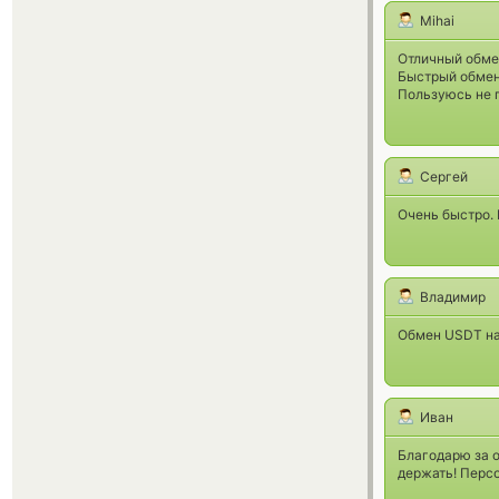
Mihai
Отличный обме
Быстрый обмен
Пользуюсь не 
Сергей
Очень быстро.
Владимир
Обмен USDT на
Иван
Благодарю за о
держать! Перс