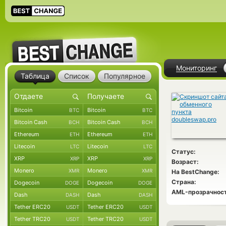
Мониторинг
Таблица
Список
Популярное
Bitcoin
Bitcoin
BTC
BTC
Bitcoin Cash
Bitcoin Cash
BCH
BCH
Ethereum
Ethereum
ETH
ETH
Litecoin
Litecoin
LTC
LTC
Статус:
XRP
XRP
XRP
XRP
Возраст:
Monero
Monero
XMR
XMR
На BestChange:
Страна:
Dogecoin
Dogecoin
DOGE
DOGE
AML-прозрачност
Dash
Dash
DASH
DASH
Tether ERC20
Tether ERC20
USDT
USDT
Tether TRC20
Tether TRC20
USDT
USDT