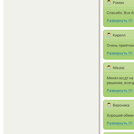
Роман
Спасибо. Все б
Развернуть
(
1
)
Кирилл
Очень приятна
Развернуть
(
1
)
Nikolai
Менял юсдт на 
решение, всегд
Развернуть
(
1
)
Вероника
Хороший обменн
Развернуть
(
1
)