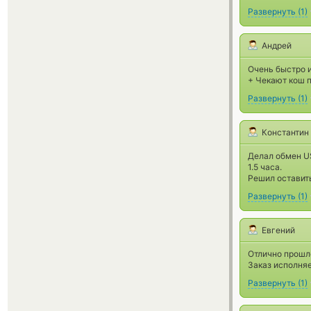
Развернуть
(
1
)
Андрей
Очень быстро и
+ Чекают кош 
Развернуть
(
1
)
Константин
Делал обмен US
1.5 часа.
Решил оставить 
Развернуть
(
1
)
Евгений
Отлично прошло
Заказ исполняе
Развернуть
(
1
)