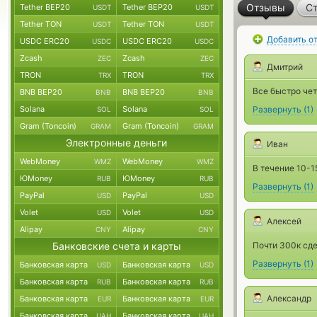
Отзывы
Ст
Tether BEP20
Tether BEP20
USDT
USDT
Tether TON
Tether TON
USDT
USDT
Добавить о
USDC ERC20
USDC ERC20
USDC
USDC
Zcash
Zcash
ZEC
ZEC
Дмитрий
TRON
TRON
TRX
TRX
Все быстро четк
BNB BEP20
BNB BEP20
BNB
BNB
Solana
Solana
Развернуть
(
1
)
SOL
SOL
Gram (Toncoin)
Gram (Toncoin)
GRAM
GRAM
Электронные деньги
Иван
WebMoney
WebMoney
WMZ
WMZ
В течение 10-1
ЮMoney
ЮMoney
RUB
RUB
Развернуть
(
1
)
PayPal
PayPal
USD
USD
Volet
Volet
USD
USD
Алексей
Alipay
Alipay
CNY
CNY
Банковские счета и карты
Почти 300к сде
Развернуть
(
1
)
Банковская карта
Банковская карта
USD
USD
Банковская карта
Банковская карта
RUB
RUB
Александр
Банковская карта
Банковская карта
EUR
EUR
Банковская карта
Банковская карта
UAH
UAH