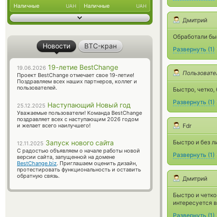
Наличные
Наличные
UAH
UAH
Дмитрий
Обработали бы
Новости
BTC-кран
Развернуть
(
1
)
19-летие BestChange
19.06.2026
Пользовате
Проект BestChange отмечает свое 19-летие!
Поздравляем всех наших партнеров, коллег и
пользователей.
Быстро, четко,
Развернуть
(
1
)
Наступающий Новый год
25.12.2025
Уважаемые пользователи! Команда BestChange
поздравляет всех с наступающим 2026 годом
и желает всего наилучшего!
Fdr
Запуск нового сайта
Быстро и без л
12.11.2025
С радостью объявляем о начале работы новой
Развернуть
(
1
)
версии сайта, запущенной на домене
BestChange.biz
. Приглашаем оценить дизайн,
протестировать функциональность и оставить
обратную связь.
Дмитрий
Быстро и четко
интересуется в
Развернуть
(
1
)