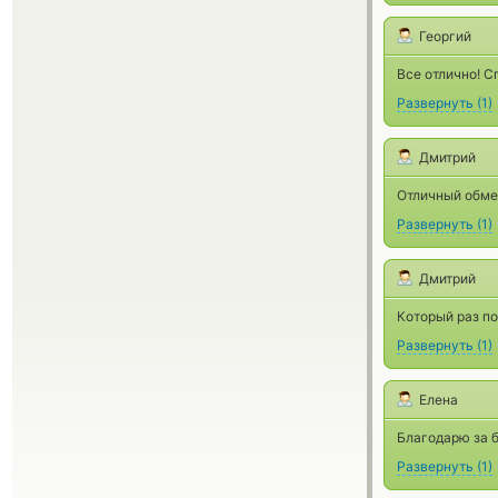
Георгий
Все отлично! С
Развернуть
(
1
)
Дмитрий
Отличный обме
Развернуть
(
1
)
Дмитрий
Который раз по
Развернуть
(
1
)
Елена
Благодарю за 
Развернуть
(
1
)