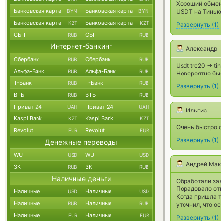
Хороший обмен
Банковская карта
Банковская карта
BYN
BYN
USDT на Тинько
Банковская карта
Банковская карта
KZT
KZT
Развернуть
(
1
)
СБП
СБП
RUB
RUB
Интернет-банкинг
Александр
Сбербанк
Сбербанк
RUB
RUB
Usdt trc20 -> tin
Альфа-Банк
Альфа-Банк
RUB
RUB
Невероятно быс
Т-Банк
Т-Банк
RUB
RUB
Развернуть
(
1
)
ВТБ
ВТБ
RUB
RUB
Приват 24
Приват 24
UAH
UAH
Ильгиз
Kaspi Bank
Kaspi Bank
KZT
KZT
Очень быстро о
Revolut
Revolut
EUR
EUR
Развернуть
(
1
)
Денежные переводы
WU
WU
USD
USD
Андрей Мак
ЗК
ЗК
RUB
RUB
Наличные деньги
Обработали зая
Порадовало отн
Наличные
Наличные
USD
USD
Когда пришла т
Наличные
Наличные
RUB
RUB
уточнил, что о
Наличные
Наличные
EUR
EUR
Развернуть
(
1
)