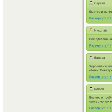
Cергей
Быстро и выгод
Развернуть
(
1
)
Николай
Все сделано на
Развернуть
(
1
)
Валера
Хороший серви
обмен. Советую
Развернуть
(
1
)
Roman
Возникли пробл
ситуацию как 
Развернуть
(
1
)