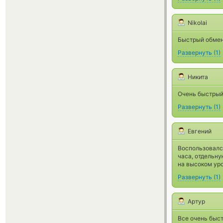
Nikolai
Быстрый обмен
Развернуть
(
1
)
Никита
Очень быстрый 
Развернуть
(
1
)
Евгений
Воспользовался
часа, отдельн
на высоком ур
Развернуть
(
1
)
Артур
Все очень быст