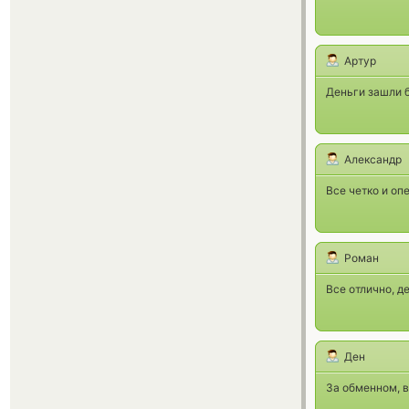
Артур
Деньги зашли б
Александр
Все четко и оп
Роман
Все отлично, д
Ден
За обменном, в