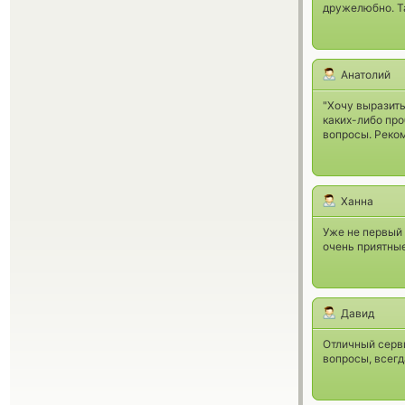
дружелюбно. Т
Анатолий
"Хочу выразит
каких-либо про
вопросы. Реком
Ханна
Уже не первый 
очень приятны
Давид
Отличный серви
вопросы, всегд