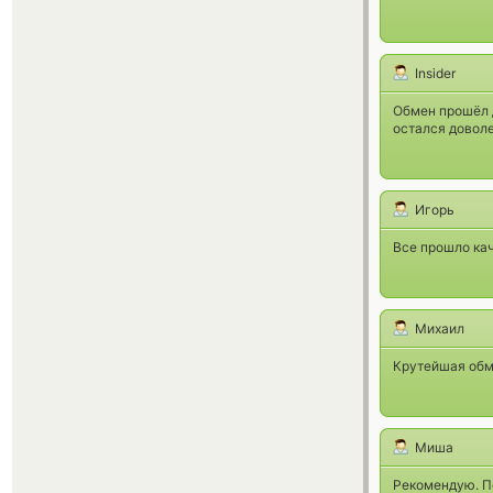
Insider
Обмен прошёл д
остался довол
Игорь
Все прошло кач
Михаил
Крутейшая обме
Миша
Рекомендую. По