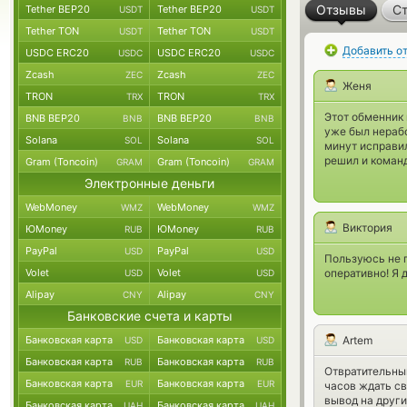
Отзывы
Ст
Tether BEP20
Tether BEP20
USDT
USDT
Tether TON
Tether TON
USDT
USDT
Добавить о
USDC ERC20
USDC ERC20
USDC
USDC
Zcash
Zcash
ZEC
ZEC
Женя
TRON
TRON
TRX
TRX
Этот обменник 
BNB BEP20
BNB BEP20
BNB
BNB
уже был нерабо
Solana
Solana
SOL
SOL
минут исправил
решил и команд
Gram (Toncoin)
Gram (Toncoin)
GRAM
GRAM
Электронные деньги
WebMoney
WebMoney
WMZ
WMZ
Виктория
ЮMoney
ЮMoney
RUB
RUB
PayPal
PayPal
USD
USD
Пользуюсь не 
Volet
Volet
оперативно! Я 
USD
USD
Alipay
Alipay
CNY
CNY
Банковские счета и карты
Банковская карта
Банковская карта
Artem
USD
USD
Банковская карта
Банковская карта
RUB
RUB
Отвратительный
Банковская карта
Банковская карта
EUR
EUR
часов ждать св
вывод на други
Банковская карта
Банковская карта
UAH
UAH