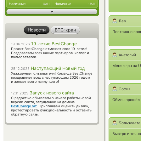
Наличные
Наличные
UAH
UAH
Лев
Новости
BTC-кран
Постоянно пол
19-летие BestChange
19.06.2026
Проект BestChange отмечает свое 19-летие!
Поздравляем всех наших партнеров, коллег и
Анатолий
пользователей.
Менял грн на 
Наступающий Новый год
25.12.2025
Уважаемые пользователи! Команда BestChange
поздравляет всех с наступающим 2026 годом
и желает всего наилучшего!
София
Запуск нового сайта
12.11.2025
С радостью объявляем о начале работы новой
Обмен прошёл х
версии сайта, запущенной на домене
BestChange.biz
. Приглашаем оценить дизайн,
протестировать функциональность и оставить
обратную связь.
Пользовате
Быстро и точно