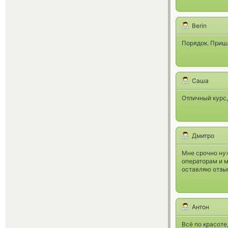
Berin
Порядок. Пришл
Саша
Отличный курс,
Дмитро
Мне срочно нуж
операторам и м
оставляю отзыв
Антон
Всё по красоте