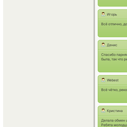
Игорь
Всё отлично, д
Денис
Спасибо парням
была, так что 
Webest
Всё чётко, рек
Кристина
Делала обмен u
Ребята молодц