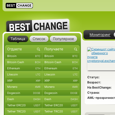
Мониторинг
Таблица
Список
Популярное
Bitcoin
Bitcoin
BTC
BTC
Bitcoin Cash
Bitcoin Cash
BCH
BCH
Ethereum
Ethereum
ETH
ETH
Litecoin
Litecoin
LTC
LTC
Статус:
XRP
XRP
XRP
XRP
Возраст:
Monero
Monero
XMR
XMR
На BestChange:
Страна:
Dogecoin
Dogecoin
DOGE
DOGE
AML-прозрачност
Dash
Dash
DASH
DASH
Tether ERC20
Tether ERC20
USDT
USDT
Tether TRC20
Tether TRC20
USDT
USDT