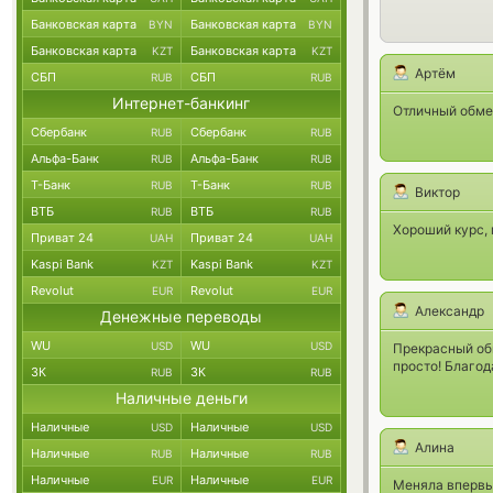
Банковская карта
Банковская карта
BYN
BYN
Банковская карта
Банковская карта
KZT
KZT
Артём
СБП
СБП
RUB
RUB
Интернет-банкинг
Отличный обмен
Сбербанк
Сбербанк
RUB
RUB
Альфа-Банк
Альфа-Банк
RUB
RUB
Т-Банк
Т-Банк
RUB
RUB
Виктор
ВТБ
ВТБ
RUB
RUB
Хороший курс, 
Приват 24
Приват 24
UAH
UAH
Kaspi Bank
Kaspi Bank
KZT
KZT
Revolut
Revolut
EUR
EUR
Александр
Денежные переводы
WU
WU
USD
USD
Прекрасный об
просто! Благо
ЗК
ЗК
RUB
RUB
Наличные деньги
Наличные
Наличные
USD
USD
Алина
Наличные
Наличные
RUB
RUB
Наличные
Наличные
EUR
EUR
Меняла впервы