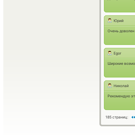
Юрий
Очень доволен 
Egor
Широкие возмо
Николай
Рекомендую эт
185 страниц: