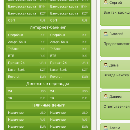
Сергей
Банковская карта
Банковская карта
BYN
BYN
Все так, как и
Банковская карта
Банковская карта
KZT
KZT
СБП
СБП
RUB
RUB
Интернет-банкинг
Виталий
Сбербанк
Сбербанк
RUB
RUB
Альфа-Банк
Альфа-Банк
RUB
RUB
Предоставляют 
Т-Банк
Т-Банк
RUB
RUB
ВТБ
ВТБ
RUB
RUB
Приват 24
Приват 24
UAH
UAH
Дима
Kaspi Bank
Kaspi Bank
KZT
KZT
Всегда нахожу 
Revolut
Revolut
EUR
EUR
Денежные переводы
WU
WU
USD
USD
Даниил
ЗК
ЗК
RUB
RUB
Наличные деньги
Ответственная
Наличные
Наличные
USD
USD
Наличные
Наличные
RUB
RUB
Наличные
Наличные
EUR
EUR
Артём