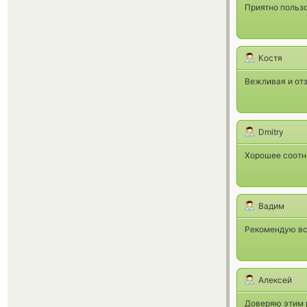
Приятно польз
Костя
Вежливая и от
Dmitry
Хорошее соотн
Вадим
Рекомендую вс
Алексей
Доверяю этим р