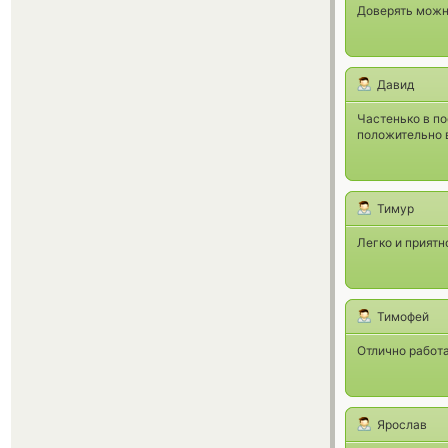
Доверять можн
Давид
Частенько в по
положительно в
Тимур
Легко и приятн
Тимофей
Отлично работа
Ярослав