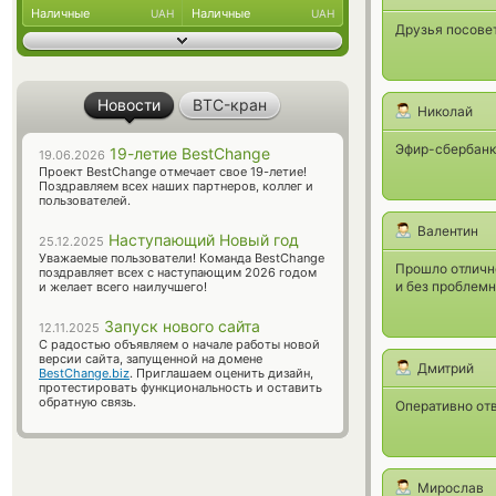
Наличные
Наличные
UAH
UAH
Друзья посовет
Новости
BTC-кран
Николай
Эфир-сбербанк,
19-летие BestChange
19.06.2026
Проект BestChange отмечает свое 19-летие!
Поздравляем всех наших партнеров, коллег и
пользователей.
Валентин
Наступающий Новый год
25.12.2025
Уважаемые пользователи! Команда BestChange
Прошло отлично
поздравляет всех с наступающим 2026 годом
и без проблемн
и желает всего наилучшего!
Запуск нового сайта
12.11.2025
С радостью объявляем о начале работы новой
версии сайта, запущенной на домене
Дмитрий
BestChange.biz
. Приглашаем оценить дизайн,
протестировать функциональность и оставить
обратную связь.
Оперативно от
Мирослав