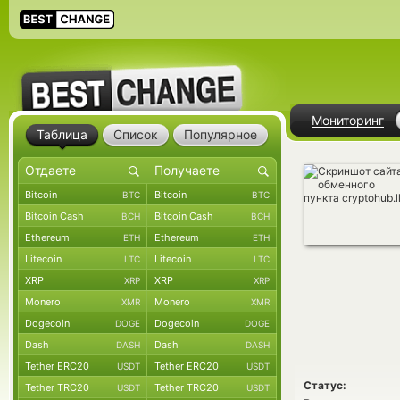
Мониторинг
Таблица
Список
Популярное
Bitcoin
Bitcoin
BTC
BTC
Bitcoin Cash
Bitcoin Cash
BCH
BCH
Ethereum
Ethereum
ETH
ETH
Litecoin
Litecoin
LTC
LTC
XRP
XRP
XRP
XRP
Monero
Monero
XMR
XMR
Dogecoin
Dogecoin
DOGE
DOGE
Dash
Dash
DASH
DASH
Tether ERC20
Tether ERC20
USDT
USDT
Статус:
Tether TRC20
Tether TRC20
USDT
USDT