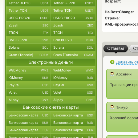
Возраст:
Tether BEP20
Tether BEP20
USDT
USDT
Tether TON
Tether TON
USDT
USDT
На BestChange:
USDC ERC20
USDC ERC20
Страна:
USDC
USDC
AML-прозрачност
Zcash
Zcash
ZEC
ZEC
TRON
TRON
TRX
TRX
BNB BEP20
BNB BEP20
BNB
BNB
Solana
Solana
SOL
SOL
Отзывы
Ст
Gram (Toncoin)
Gram (Toncoin)
GRAM
GRAM
Электронные деньги
Добавить о
WebMoney
WebMoney
WMZ
WMZ
Арсений
ЮMoney
ЮMoney
RUB
RUB
Транзакции про
PayPal
PayPal
USD
USD
Volet
Volet
USD
USD
Alipay
Alipay
CNY
CNY
Банковские счета и карты
Тимур
Банковская карта
Банковская карта
USD
USD
Хороший серви
Банковская карта
Банковская карта
RUB
RUB
Банковская карта
Банковская карта
EUR
EUR
Банковская карта
Банковская карта
UAH
UAH