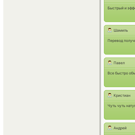
Быстрый и эфф
Шамиль
Перевод получи
Павел
Все быстро обм
Кристиан
Чуть чуть нату
Андрей