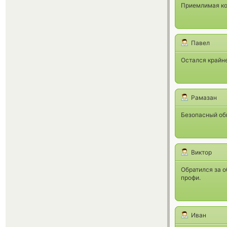
Приемлимая ком
Павел
Остался крайне
Рамазан
Безопасный обм
Виктор
Обратился за о
профи.
Иван