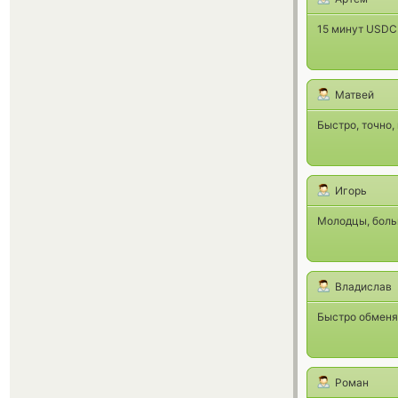
15 минут USDC 
Матвей
Быстро, точно,
Игорь
Молодцы, больш
Владислав
Быстро обменял
Роман