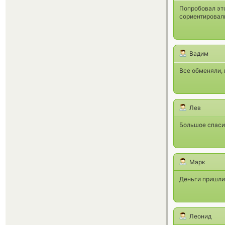
Попробовал это
сориентировали
Вадим
Все обменяли, 
Лев
Большое спаси
Марк
Деньги пришли 
Леонид