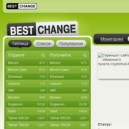
Мониторинг
Таблица
Список
Популярное
Bitcoin
Bitcoin
BTC
BTC
Bitcoin Cash
Bitcoin Cash
BCH
BCH
Ethereum
Ethereum
ETH
ETH
Litecoin
Litecoin
LTC
LTC
XRP
XRP
XRP
XRP
Monero
Monero
XMR
XMR
Dogecoin
Dogecoin
DOGE
DOGE
Dash
Dash
DASH
DASH
Tether ERC20
Tether ERC20
USDT
USDT
Статус:
Tether TRC20
Tether TRC20
USDT
USDT