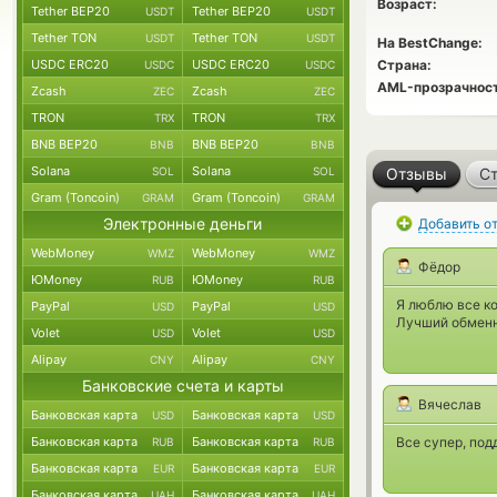
Возраст:
Tether BEP20
Tether BEP20
USDT
USDT
Tether TON
Tether TON
USDT
USDT
На BestChange:
USDC ERC20
USDC ERC20
Страна:
USDC
USDC
AML-прозрачност
Zcash
Zcash
ZEC
ZEC
TRON
TRON
TRX
TRX
BNB BEP20
BNB BEP20
BNB
BNB
Solana
Solana
SOL
SOL
Отзывы
Ст
Gram (Toncoin)
Gram (Toncoin)
GRAM
GRAM
Электронные деньги
Добавить о
WebMoney
WebMoney
WMZ
WMZ
Фёдор
ЮMoney
ЮMoney
RUB
RUB
Я люблю все ко
PayPal
PayPal
USD
USD
Лучший обменн
Volet
Volet
USD
USD
Alipay
Alipay
CNY
CNY
Банковские счета и карты
Вячеслав
Банковская карта
Банковская карта
USD
USD
Банковская карта
Банковская карта
Все супер, под
RUB
RUB
Банковская карта
Банковская карта
EUR
EUR
Банковская карта
Банковская карта
UAH
UAH