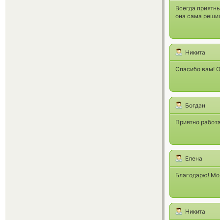
Всегда приятны
она сама реши
Никита
Спасибо вам! О
Богдан
Приятно работ
Елена
Благодарю! Мо
Никита