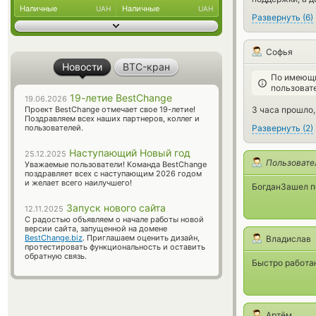
Наличные
Наличные
UAH
UAH
Развернуть
(
6
)
Софья
Новости
BTC-кран
По имеющи
пользоват
19-летие BestChange
19.06.2026
Проект BestChange отмечает свое 19-летие!
3 часа прошло, 
Поздравляем всех наших партнеров, коллег и
пользователей.
Развернуть
(
2
)
Наступающий Новый год
25.12.2025
Пользовате
Уважаемые пользователи! Команда BestChange
поздравляет всех с наступающим 2026 годом
и желает всего наилучшего!
БогданЗашел по
Запуск нового сайта
12.11.2025
С радостью объявляем о начале работы новой
версии сайта, запущенной на домене
BestChange.biz
. Приглашаем оценить дизайн,
Владислав
протестировать функциональность и оставить
обратную связь.
Быстро работаю
Артём