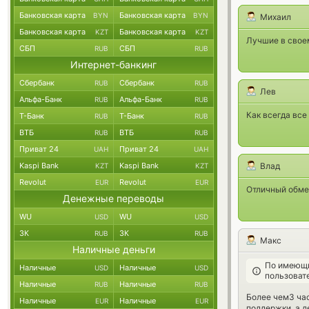
Банковская карта
Банковская карта
BYN
BYN
Михаил
Банковская карта
Банковская карта
KZT
KZT
Лучшие в своем
СБП
СБП
RUB
RUB
Интернет-банкинг
Сбербанк
Сбербанк
RUB
RUB
Лев
Альфа-Банк
Альфа-Банк
RUB
RUB
Как всегда все
Т-Банк
Т-Банк
RUB
RUB
ВТБ
ВТБ
RUB
RUB
Приват 24
Приват 24
UAH
UAH
Kaspi Bank
Kaspi Bank
Влад
KZT
KZT
Revolut
Revolut
EUR
EUR
Отличный обме
Денежные переводы
WU
WU
USD
USD
ЗК
ЗК
RUB
RUB
Макс
Наличные деньги
По имеющи
Наличные
Наличные
USD
USD
пользоват
Наличные
Наличные
RUB
RUB
Более чем3 час
Наличные
Наличные
EUR
EUR
поддержки, а д