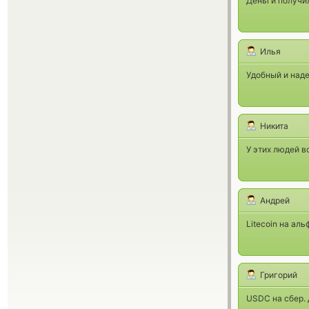
Деньги получил
Илья
Удобный и над
Никита
У этих людей в
Андрей
Litecoin на ал
Григорий
USDC на сбер. 