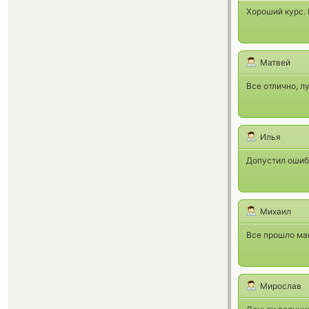
Хороший курс.
Матвей
Все отлично, л
Илья
Допустил ошибк
Михаил
Все прошло ма
Мирослав