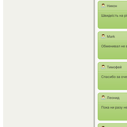
Никон
Швидкість на р
Mark
Обменивал не в
Тимофей
Спасибо за оче
Леонид
Пока ни разу н