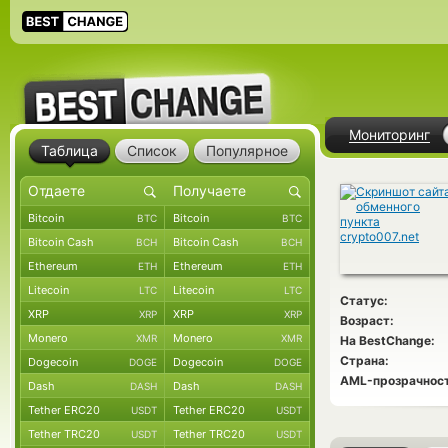
Мониторинг
Таблица
Список
Популярное
Bitcoin
Bitcoin
BTC
BTC
Bitcoin Cash
Bitcoin Cash
BCH
BCH
Ethereum
Ethereum
ETH
ETH
Litecoin
Litecoin
LTC
LTC
Статус:
XRP
XRP
XRP
XRP
Возраст:
Monero
Monero
XMR
XMR
На BestChange:
Страна:
Dogecoin
Dogecoin
DOGE
DOGE
AML-прозрачност
Dash
Dash
DASH
DASH
Tether ERC20
Tether ERC20
USDT
USDT
Tether TRC20
Tether TRC20
USDT
USDT