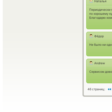
Наталья
Периодически п
по хорошему ку
Благодарю ком
Фёдор
Не было ни одн
Andrew
Сервисом довол
46 страниц: