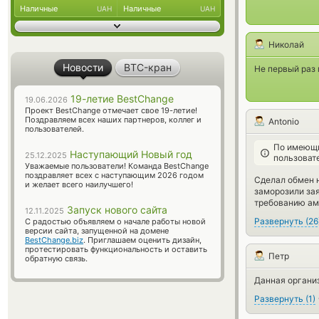
Наличные
Наличные
UAH
UAH
Николай
Новости
BTC-кран
Не первый раз 
19-летие BestChange
19.06.2026
Проект BestChange отмечает свое 19-летие!
Поздравляем всех наших партнеров, коллег и
Antonio
пользователей.
По имеющи
Наступающий Новый год
25.12.2025
пользоват
Уважаемые пользователи! Команда BestChange
поздравляет всех с наступающим 2026 годом
Сделал обмен н
и желает всего наилучшего!
заморозили зая
требованию амл
Запуск нового сайта
12.11.2025
Развернуть
(
26
С радостью объявляем о начале работы новой
версии сайта, запущенной на домене
BestChange.biz
. Приглашаем оценить дизайн,
протестировать функциональность и оставить
Петр
обратную связь.
Данная организ
Развернуть
(
1
)