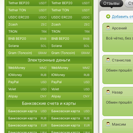
Отзывы
Ст
Tether BEP20
Tether BEP20
USDT
USDT
Tether TON
Tether TON
USDT
USDT
Добавить о
USDC ERC20
USDC ERC20
USDC
USDC
Zcash
Zcash
ZEC
ZEC
Арсений
TRON
TRON
TRX
TRX
Всё чётко, без
BNB BEP20
BNB BEP20
BNB
BNB
Solana
Solana
SOL
SOL
Gram (Toncoin)
Gram (Toncoin)
GRAM
GRAM
Электронные деньги
Станислав
WebMoney
WebMoney
WMZ
WMZ
Обмен прошёл б
ЮMoney
ЮMoney
RUB
RUB
PayPal
PayPal
USD
USD
Volet
Volet
USD
USD
Назар
Alipay
Alipay
CNY
CNY
Обмен прошёл ч
Банковские счета и карты
Банковская карта
Банковская карта
USD
USD
Банковская карта
Банковская карта
RUB
RUB
Максим
Банковская карта
Банковская карта
EUR
EUR
Банковская карта
Банковская карта
UAH
UAH