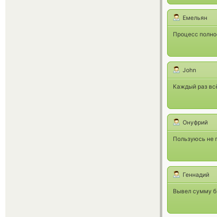
Емельян
Процесс полно
John
Каждый раз вс
Онуфрий
Пользуюсь не п
Геннадий
Вывел сумму бы