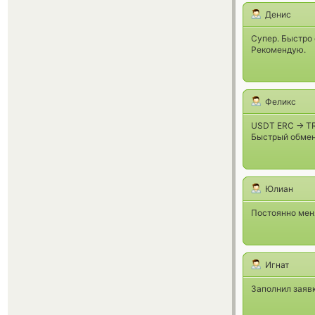
Денис
Супер. Быстро 
Рекомендую.
Феликс
USDT ERC -> T
Быстрый обмен
Юлиан
Постоянно меня
Игнат
Заполнил заявк