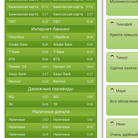
Молниеносный 
Банковская карта
Банковская карта
BYN
BYN
Банковская карта
Банковская карта
KZT
KZT
СБП
СБП
RUB
RUB
Тимофей
Интернет-банкинг
Крипта пришла 
Сбербанк
Сбербанк
RUB
RUB
Альфа-Банк
Альфа-Банк
RUB
RUB
Т-Банк
Т-Банк
RUB
RUB
Тимур
ВТБ
ВТБ
RUB
RUB
Приват 24
Приват 24
UAH
UAH
Сделка заняла 
Kaspi Bank
Kaspi Bank
KZT
KZT
Revolut
Revolut
EUR
EUR
Денежные переводы
Марк
WU
WU
USD
USD
Все обновления
ЗК
ЗК
RUB
RUB
Наличные деньги
Наличные
Наличные
USD
USD
Иван
Наличные
Наличные
RUB
RUB
Наличные
Наличные
Очень удобный
EUR
EUR