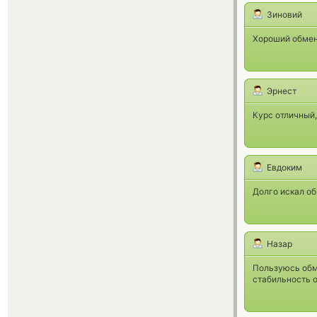
Зиновий
Хороший обменн
Эрнест
Курс отличный,
Евдоким
Долго искал об
Назар
Пользуюсь обме
стабильность о