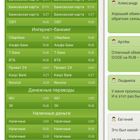
Александр
Банковская карта
Банковская карта
BYN
BYN
Хороший обмен
Банковская карта
Банковская карта
KZT
KZT
обратная связь
СБП
СБП
RUB
RUB
Интернет-банкинг
Сбербанк
Сбербанк
RUB
RUB
Артём
Альфа-Банк
Альфа-Банк
RUB
RUB
Отличный обмен
Т-Банк
Т-Банк
RUB
RUB
DOGE на RUB – 
ВТБ
ВТБ
RUB
RUB
Приват 24
Приват 24
UAH
UAH
Kaspi Bank
Kaspi Bank
KZT
KZT
Людмила
Revolut
Revolut
EUR
EUR
Денежные переводы
У меня произош
И в этот раз б
WU
WU
USD
USD
ЗК
ЗК
RUB
RUB
Наличные деньги
Евгений
Наличные
Наличные
USD
USD
Наличные
Наличные
RUB
RUB
Это был какой-
Наличные
Наличные
EUR
EUR
16:38 — открыл