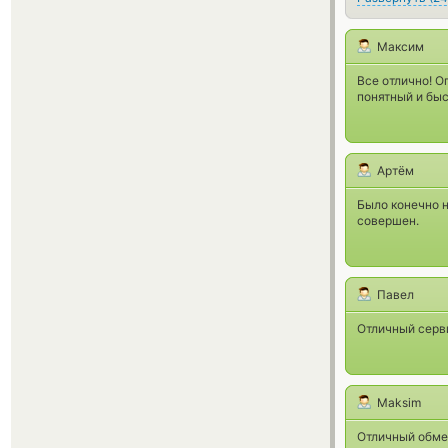
Максим
Все отлично! О
понятный и быс
Артём
Было конечно н
совершен.
Павел
Отличный серв
Maksim
Отличный обме