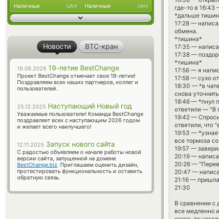
Наличные
Наличные
UAH
UAH
где-то в 16:43
*дальше тишина
17:28 — написал
обмена.
*тишина*
Новости
BTC-кран
17:35 — написа
17:38 — поздор
*тишина*
19-летие BestChange
19.06.2026
17:56 — я напи
Проект BestChange отмечает свое 19-летие!
17:58 — сухо о
Поздравляем всех наших партнеров, коллег и
18:30 — *в чат
пользователей.
снова уточнить
18:46 — *пнул 
Наступающий Новый год
25.12.2025
ответили — "В
Уважаемые пользователи! Команда BestChange
19:42 — Спроси
поздравляет всех с наступающим 2026 годом
ответили, что 
и желает всего наилучшего!
19:53 — *узнае
все тормоза со
Запуск нового сайта
12.11.2025
19:57 — завери
С радостью объявляем о начале работы новой
20:19 — написа
версии сайта, запущенной на домене
20:26 — "Перев
BestChange.biz
. Приглашаем оценить дизайн,
протестировать функциональность и оставить
20:47 — написа
обратную связь.
21:16 — пришл
21:30
В сравнении с 
все медленно и
какое-то негод