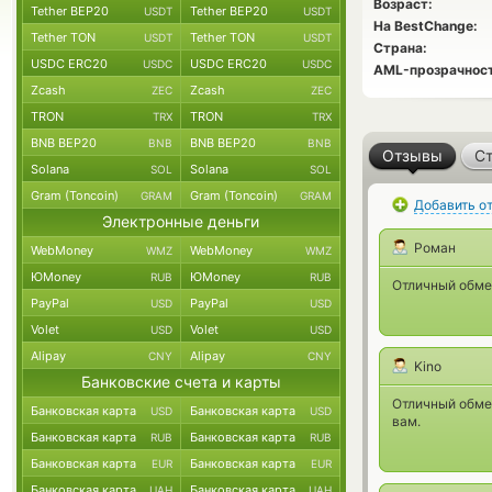
Возраст:
Tether BEP20
Tether BEP20
USDT
USDT
На BestChange:
Tether TON
Tether TON
USDT
USDT
Страна:
USDC ERC20
USDC ERC20
USDC
USDC
AML-прозрачност
Zcash
Zcash
ZEC
ZEC
TRON
TRON
TRX
TRX
BNB BEP20
BNB BEP20
BNB
BNB
Отзывы
Ст
Solana
Solana
SOL
SOL
Gram (Toncoin)
Gram (Toncoin)
GRAM
GRAM
Добавить о
Электронные деньги
Роман
WebMoney
WebMoney
WMZ
WMZ
ЮMoney
ЮMoney
RUB
RUB
Отличный обмен
PayPal
PayPal
USD
USD
Volet
Volet
USD
USD
Alipay
Alipay
CNY
CNY
Kino
Банковские счета и карты
Отличный обме
Банковская карта
Банковская карта
USD
USD
вам.
Банковская карта
Банковская карта
RUB
RUB
Банковская карта
Банковская карта
EUR
EUR
Банковская карта
Банковская карта
UAH
UAH