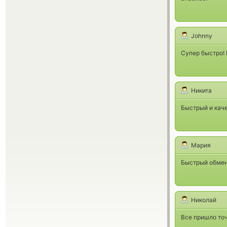
Johnny
Супер быстро!
Никита
Быстрый и кач
Мария
Быстрый обмен
Николай
Все пришло точ