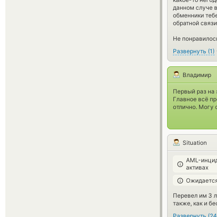
данном случе в
обменники тебе
обратной связи,
Не понравилос
Развернуть
(
1
)
Владимир
Первый раз на 
Главное всё пр
отлично. Могу 
Situation
AML-инцид
активах
Ожидается
Перевел им 3 л
также, как и б
Развернуть
(
24