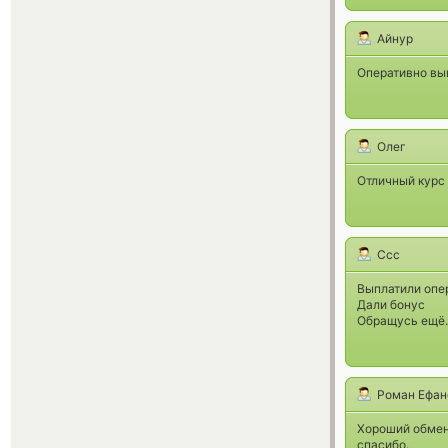
Айнур
Оперативно выв
Олег
Отличный курс
Ссс
Выплатили опе
Дали бонус
Обращусь ещё.
Роман Ефан
Хороший обменн
спасибо.