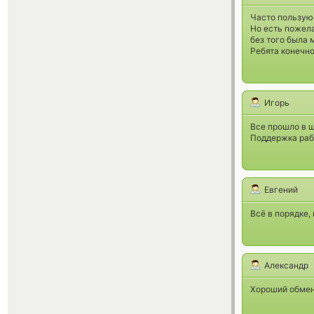
Часто пользуюс
Но есть пожела
без того была 
Ребята конечно
Игорь
Все прошло в 
Поддержка раб
Евгений
Всё в порядке,
Александр
Хороший обмен