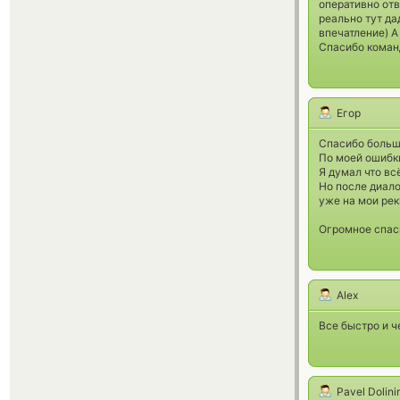
оперативно отв
реально тут да
впечатление) А
Спасибо коман
Егор
Спасибо больш
По моей ошибки
Я думал что вс
Но после диало
уже на мои рек
Огромное спаси
Alex
Все быстро и ч
Pavel Dolini