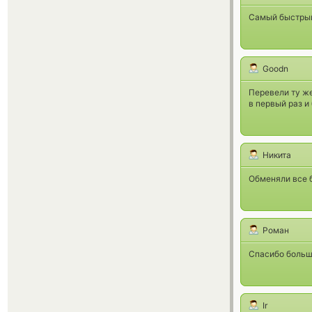
Самый быстрый
Goodn
Перевели ту же
в первый раз и
Никита
Обменяли все б
Роман
Спасибо большо
Ir