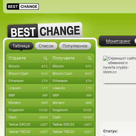
Мониторинг
Таблица
Список
Популярное
Bitcoin
Bitcoin
BTC
BTC
Bitcoin Cash
Bitcoin Cash
BCH
BCH
Ethereum
Ethereum
ETH
ETH
Litecoin
Litecoin
LTC
LTC
XRP
XRP
XRP
XRP
Monero
Monero
XMR
XMR
Dogecoin
Dogecoin
DOGE
DOGE
Dash
Dash
DASH
DASH
Tether ERC20
Tether ERC20
USDT
USDT
Статус:
Tether TRC20
Tether TRC20
USDT
USDT