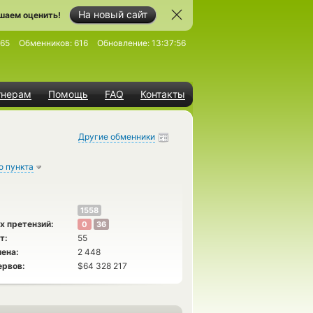
На новый сайт
шаем оценить!
65
Обменников:
616
Обновление:
13:37:56
тнерам
Помощь
FAQ
Контакты
Другие обменники
о пункта
1558
х претензий:
0
36
т:
55
ена:
2 448
ервов:
$64 328 217