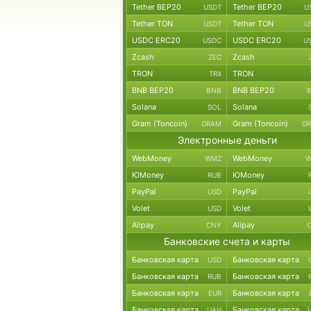
Tether BEP20
Tether BEP20
USDT
U
Tether TON
Tether TON
USDT
U
USDC ERC20
USDC ERC20
USDC
U
Zcash
Zcash
ZEC
TRON
TRON
TRX
BNB BEP20
BNB BEP20
BNB
Solana
Solana
SOL
Gram (Toncoin)
Gram (Toncoin)
GRAM
G
Электронные деньги
WebMoney
WebMoney
WMZ
W
ЮMoney
ЮMoney
RUB
PayPal
PayPal
USD
Volet
Volet
USD
Alipay
Alipay
CNY
Банковские счета и карты
Банковская карта
Банковская карта
USD
Банковская карта
Банковская карта
RUB
Банковская карта
Банковская карта
EUR
Банковская карта
Банковская карта
UAH