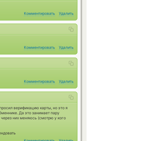
Комментировать
Удалить
Комментировать
Удалить
Комментировать
Удалить
просил верификацию карты, но это я
обменнике. Да это занимает пару
и через них меняюсь (смотрю у кого
ендовать
Комментировать
Удалить