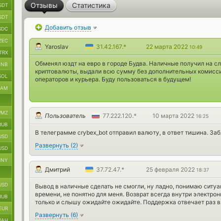
Отзывы
Статистика
SDT
SDT
Добавить отзыв
SDC
ZEC
Yaroslav
31.42.167.*
22 марта 2022
10:49
TRX
Обменял юздт на евро в городе Будва. Наличные получил на с
BNB
криптовалюты, выдали всю сумму без дополнительных комисс
SOL
операторов и курьера. Буду пользоваться в будущем!
RAM
MZ
Пользователь
77.222.120.*
10 марта 2022
16:25
RUB
В телеграмме crybex_bot отправил валюту, в ответ тишина. Заб
USD
Развернуть
(
2
)
USD
CNY
Дмитрий
37.72.47.*
25 февраля 2022
18:37
USD
Вывод в наличные сделать не смогли, ну ладно, понимаю ситуа
времени, не понятно для меня. Возврат всегда внутри электрон
RUB
только и слышу ожидайте ожидайте. Поддержка отвечает раз в п
EUR
Развернуть
(
6
)
UAH