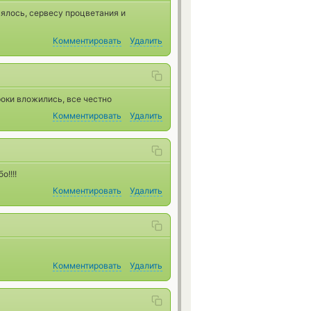
нялось, сервесу процветания и
Комментировать
Удалить
роки вложились, все честно
Комментировать
Удалить
о!!!!
Комментировать
Удалить
Комментировать
Удалить