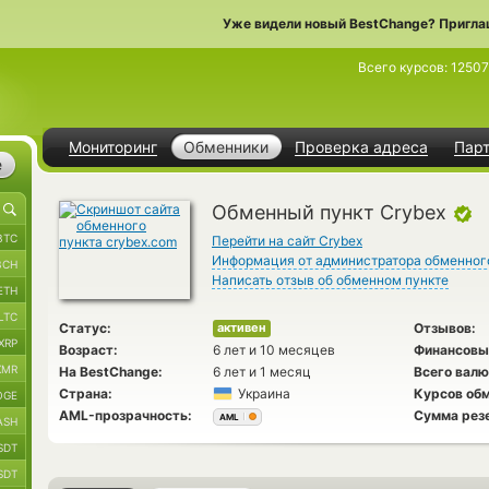
Уже видели новый BestChange? Пригла
Всего курсов:
12507
Мониторинг
Обменники
Проверка адреса
Пар
е
Обменный пункт Crybex
BTC
Перейти на сайт Crybex
Информация от администратора обменног
BCH
Написать отзыв об обменном пункте
ETH
LTC
Статус:
Отзывов:
активен
XRP
Возраст:
6 лет и 10 месяцев
Финансовы
XMR
На BestChange:
6 лет и 1 месяц
Всего валю
Страна:
Украина
Курсов обм
OGE
AML-прозрачность:
Сумма рез
AML
ASH
SDT
SDT