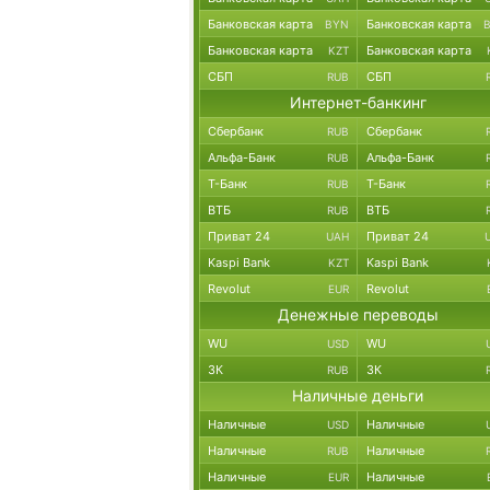
Банковская карта
Банковская карта
BYN
Банковская карта
Банковская карта
KZT
СБП
СБП
RUB
Интернет-банкинг
Сбербанк
Сбербанк
RUB
Альфа-Банк
Альфа-Банк
RUB
Т-Банк
Т-Банк
RUB
ВТБ
ВТБ
RUB
Приват 24
Приват 24
UAH
Kaspi Bank
Kaspi Bank
KZT
Revolut
Revolut
EUR
Денежные переводы
WU
WU
USD
ЗК
ЗК
RUB
Наличные деньги
Наличные
Наличные
USD
Наличные
Наличные
RUB
Наличные
Наличные
EUR