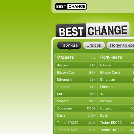
Таблица
Список
Популярно
Bitcoin
Bitcoin
BTC
Bitcoin Cash
Bitcoin Cash
BCH
Ethereum
Ethereum
ETH
Litecoin
Litecoin
LTC
XRP
XRP
XRP
Monero
Monero
XMR
Dogecoin
Dogecoin
DOGE
D
Dash
Dash
DASH
D
Tether ERC20
Tether ERC20
USDT
U
Tether TRC20
Tether TRC20
USDT
U