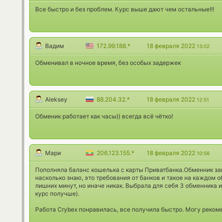
Все быстро и без проблем. Курс выше дают чем остальные!!!
Вадим
172.99.188.*
18 февраля 2022
13:02
Обменивал в ночное время, без особых задержек
Aleksey
88.204.32.*
18 февраля 2022
12:51
Обменик работает как часы)) всегда всё чётко!
Мари
206.123.155.*
18 февраля 2022
10:56
Пополняла баланс кошелька с карты Приватбанка.Обменник за
насколько знаю, это требования от банков и такое на каждом 
лишних минут, но иначе никак. Выбрала для себя 3 обменника 
курс получше).
Работа Crybex понравилась, все получила быстро. Могу реком