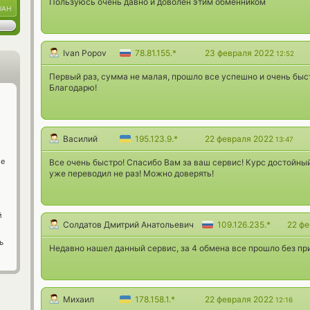
Пользуюсь очень давно и доволен этим обменником
UAH
Ivan Popov
78.81.155.*
23 февраля 2022
12:52
Первый раз, сумма не малая, прошло все успешно и очень быст
Благодарю!
Василий
195.123.9.*
22 февраля 2022
13:47
ge
Все очень быстро! Спасибо Вам за ваш сервис! Курс достойны
уже переводил не раз! Можно доверять!
й
Солдатов Дмитрий Анатольевич
109.126.235.*
22 ф
ь
Недавно нашел данный сервис, за 4 обмена все прошло без п
Михаил
178.158.1.*
22 февраля 2022
12:16