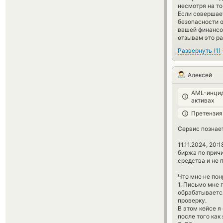
несмотря на то
Если совершает
безопасности 
вашей финансов
отзывам это р
Развернуть
(
1
)
Алексей
AML-инцид
активах
Претензия
Сервис познает
11.11.2024, 20
биржа по причи
средства и не 
Что мне не пон
1. Письмо мне 
обрабатывается
проверку.
В этом кейсе я
после того как