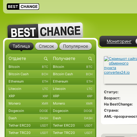
Мониторинг
Таблица
Список
Популярное
Bitcoin
Bitcoin
BTC
BTC
Bitcoin Cash
Bitcoin Cash
BCH
BCH
Ethereum
Ethereum
ETH
ETH
Litecoin
Litecoin
LTC
LTC
Статус:
XRP
XRP
XRP
XRP
Возраст:
Monero
Monero
XMR
XMR
На BestChange:
Страна:
Dogecoin
Dogecoin
DOGE
DOGE
AML-прозрачност
Dash
Dash
DASH
DASH
Tether ERC20
Tether ERC20
USDT
USDT
Tether TRC20
Tether TRC20
USDT
USDT