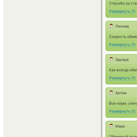
Спасибо за ста
Развернуть
(
1
)
Леонид
Скорость обмен
Развернуть
(
1
)
Эдуард
Как всегда обм
Развернуть
(
1
)
Артем
Все норм. снач
Развернуть
(
1
)
Марк
Обменный пункт