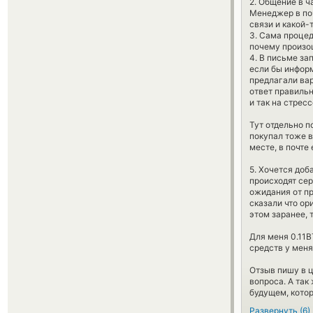
2. Общение в ч
Менеджер в поч
связи и какой-
3. Сама проце
почему произош
4. В письме за
если бы информ
предлагали вар
ответ правильн
и так на стрес
Тут отдельно п
покупал тоже в
месте, в почте
5. Хочется доб
происходят сер
ожидания от пр
сказали что ор
этом заранее, 
Для меня 0.11B
средств у меня
Отзыв пишу в 
вопроса. А так
будущем, котор
Развернуть
(
6
)