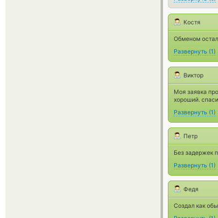
Костя
Обменом осталс
Развернуть
(
1
)
Виктор
Моя заявка про
хороший. спас
Развернуть
(
1
)
Петр
Без задержек п
Развернуть
(
1
)
Федя
Создал как обы