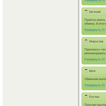
Развернуть
(
1
)
Евгений
Приятно иметь 
обмену. В итог
Развернуть
(
1
)
Мирослав
Признаюсь чест
рекомендовать
Развернуть
(
1
)
Витя
Обменник выпол
Развернуть
(
1
)
Руслан
Получил выплат