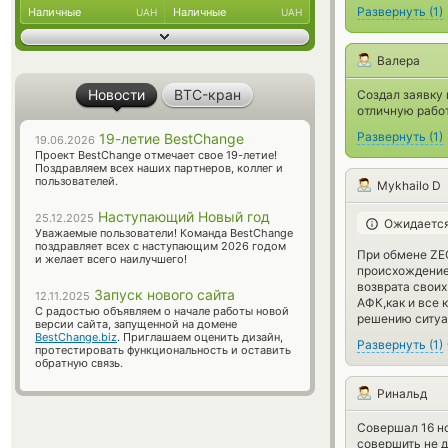
Развернуть
(
1
)
Наличные
Наличные
UAH
UAH
Валера
Новости
BTC-кран
Создал заявку 
отличную работ
Развернуть
(
1
)
19-летие BestChange
19.06.2026
Проект BestChange отмечает свое 19-летие!
Поздравляем всех наших партнеров, коллег и
пользователей.
Mykhailo D
Наступающий Новый год
25.12.2025
Ожидается
Уважаемые пользователи! Команда BestChange
поздравляет всех с наступающим 2026 годом
При обмене ZE
и желает всего наилучшего!
происхождение 
возврата своих
Запуск нового сайта
12.11.2025
АФК,как и все 
С радостью объявляем о начале работы новой
решению ситуа
версии сайта, запущенной на домене
BestChange.biz
. Приглашаем оценить дизайн,
Развернуть
(
1
)
протестировать функциональность и оставить
обратную связь.
Ринальд
Совершал 16 н
совершить не д