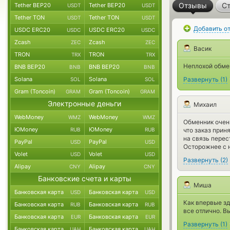
Отзывы
Ст
Tether BEP20
Tether BEP20
USDT
USDT
Tether TON
Tether TON
USDT
USDT
Добавить о
USDC ERC20
USDC ERC20
USDC
USDC
Zcash
Zcash
ZEC
ZEC
Васик
TRON
TRON
TRX
TRX
Неплохой обмен
BNB BEP20
BNB BEP20
BNB
BNB
Solana
Solana
Развернуть
(
1
)
SOL
SOL
Gram (Toncoin)
Gram (Toncoin)
GRAM
GRAM
Электронные деньги
Михаил
WebMoney
WebMoney
WMZ
WMZ
Обменник очен
ЮMoney
ЮMoney
RUB
RUB
что заказ прин
на связь перес
PayPal
PayPal
USD
USD
Осторожнее с 
Volet
Volet
USD
USD
Развернуть
(
2
)
Alipay
Alipay
CNY
CNY
Банковские счета и карты
Миша
Банковская карта
Банковская карта
USD
USD
Как впервые зд
Банковская карта
Банковская карта
RUB
RUB
все отлично. 
Банковская карта
Банковская карта
EUR
EUR
Развернуть
(
1
)
Банковская карта
Банковская карта
UAH
UAH