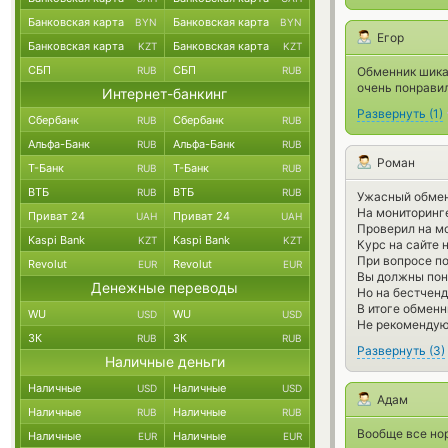
Банковская карта
Банковская карта
BYN
BYN
Егор
Банковская карта
Банковская карта
KZT
KZT
СБП
СБП
RUB
RUB
Обменник шикар
очень понравил
Интернет-банкинг
Развернуть
(
1
)
Сбербанк
Сбербанк
RUB
RUB
Альфа-Банк
Альфа-Банк
RUB
RUB
Роман
Т-Банк
Т-Банк
RUB
RUB
ВТБ
ВТБ
RUB
RUB
Ужасный обмен
На мониторинге
Приват 24
Приват 24
UAH
UAH
Проверил на м
Kaspi Bank
Kaspi Bank
KZT
KZT
Курс на сайте 
При вопросе п
Revolut
Revolut
EUR
EUR
Вы должны пон
Денежные переводы
Но на бестченд
В итоге обменн
WU
WU
USD
USD
Не рекомендую
ЗК
ЗК
RUB
RUB
Развернуть
(
3
)
Наличные деньги
Наличные
Наличные
USD
USD
Адам
Наличные
Наличные
RUB
RUB
Вообще все нор
Наличные
Наличные
EUR
EUR