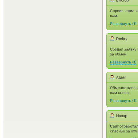
Виктор
Сервис норм. я
вам.
Развернуть
(
1
)
Dmitry
Создал заявку 
за обмен.
Развернуть
(
1
)
Адам
Обменял здесь 
вам снова.
Развернуть
(
1
)
Назар
Сайт отработал
спасибо за отл