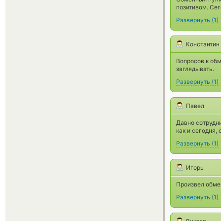
позитивом. Сег
Развернуть
(
1
)
Константин
Вопросов к обм
заглядывать.
Развернуть
(
1
)
Павел
Давно сотрудни
как и сегодня, 
Развернуть
(
1
)
Игорь
Произвел обмен
Развернуть
(
1
)