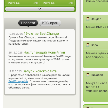
Очень оператив
Наличные
Наличные
UAH
UAH
Эльдар
Новости
BTC-кран
Менял BNB на С
19-летие BestChange
19.06.2026
Проект BestChange отмечает свое 19-летие!
Поздравляем всех наших партнеров, коллег и
пользователей.
Вера
Наступающий Новый год
25.12.2025
Меняла рубли н
Уважаемые пользователи! Команда BestChange
все вопросы. 
поздравляет всех с наступающим 2026 годом
и желает всего наилучшего!
Запуск нового сайта
12.11.2025
Николай
С радостью объявляем о начале работы новой
версии сайта, запущенной на домене
BestChange.biz
. Приглашаем оценить дизайн,
Минут 15 и все
протестировать функциональность и оставить
№153144|
обратную связь.
Успешно обраб