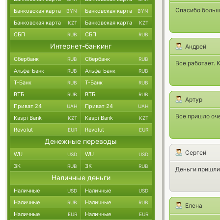
Спасибо большо
Банковская карта
Банковская карта
BYN
BYN
Банковская карта
Банковская карта
KZT
KZT
СБП
СБП
RUB
RUB
Интернет-банкинг
Андрей
Сбербанк
Сбербанк
RUB
RUB
Все работает. 
Альфа-Банк
Альфа-Банк
RUB
RUB
Т-Банк
Т-Банк
RUB
RUB
ВТБ
ВТБ
RUB
RUB
Артур
Приват 24
Приват 24
UAH
UAH
Все пришло оче
Kaspi Bank
Kaspi Bank
KZT
KZT
Revolut
Revolut
EUR
EUR
Денежные переводы
Сергей
WU
WU
USD
USD
ЗК
ЗК
RUB
RUB
Деньги пришли
Наличные деньги
Наличные
Наличные
USD
USD
Наличные
Наличные
RUB
RUB
Елена
Наличные
Наличные
EUR
EUR