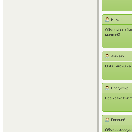
Намаз
Обмениваю битк
милые)0
Aleksey
USDT erc20 на 
Владимир
Все четко быст
Евгений
Обменник один 