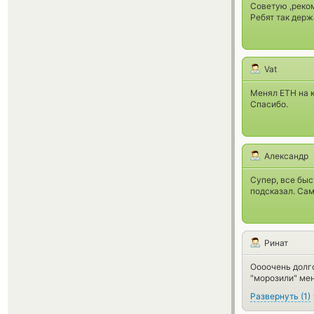
Советую ,реком
Ребят так держ
Vat
Менял ETH на к
Спасибо.
Александр
Супер, все быс
подсказал. Са
Ринат
Оооочень долго
"морозили" мен
Развернуть
(
1
)