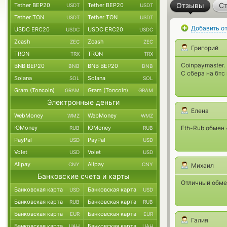
Отзывы
Ст
Tether BEP20
Tether BEP20
USDT
USDT
Tether TON
Tether TON
USDT
USDT
Добавить о
USDC ERC20
USDC ERC20
USDC
USDC
Zcash
Zcash
ZEC
ZEC
Григорий
TRON
TRON
TRX
TRX
Coinpaymaster.
BNB BEP20
BNB BEP20
BNB
BNB
С сбера на бтс
Solana
Solana
SOL
SOL
Gram (Toncoin)
Gram (Toncoin)
GRAM
GRAM
Электронные деньги
Елена
WebMoney
WebMoney
WMZ
WMZ
ЮMoney
ЮMoney
Eth-Rub обмен 
RUB
RUB
PayPal
PayPal
USD
USD
Volet
Volet
USD
USD
Alipay
Alipay
CNY
CNY
Михаил
Банковские счета и карты
Отличный обмен
Банковская карта
Банковская карта
USD
USD
Банковская карта
Банковская карта
RUB
RUB
Банковская карта
Банковская карта
EUR
EUR
Галия
Банковская карта
Банковская карта
UAH
UAH