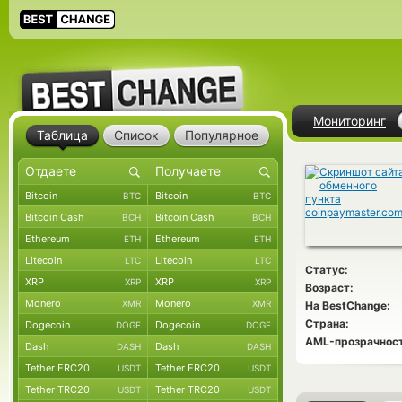
Мониторинг
Таблица
Список
Популярное
Bitcoin
Bitcoin
BTC
BTC
Bitcoin Cash
Bitcoin Cash
BCH
BCH
Ethereum
Ethereum
ETH
ETH
Litecoin
Litecoin
LTC
LTC
Статус:
XRP
XRP
XRP
XRP
Возраст:
Monero
Monero
XMR
XMR
На BestChange:
Страна:
Dogecoin
Dogecoin
DOGE
DOGE
AML-прозрачност
Dash
Dash
DASH
DASH
Tether ERC20
Tether ERC20
USDT
USDT
Tether TRC20
Tether TRC20
USDT
USDT