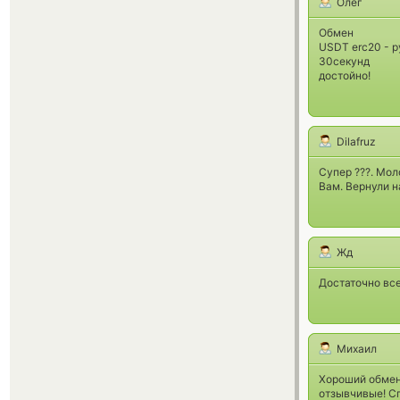
Олег
Обмен
USDT erc20 - 
30секунд
достойно!
Dilafruz
Супер ???. Мол
Вам. Вернули н
Жд
Достаточно все
Михаил
Хороший обменн
отзывчивые! Сп