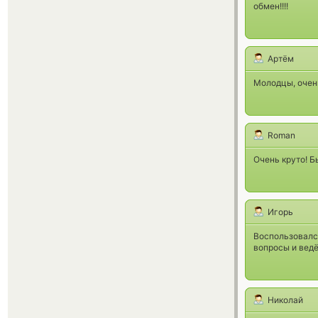
обмен!!!!
Артём
Молодцы, очен
Roman
Очень круто! Б
Игорь
Воспользовался
вопросы и ведё
Николай