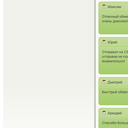
Максим
Отличный обмен
очень доволен!
Юрий
Отправил на Сб
отправки не по
внимательно!
Дмитрий
Быстрый обмен
Аркадий
Спасибо большо